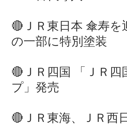
🔴ＪＲ東日本 傘寿
の一部に特別塗装
🔴ＪＲ四国 「ＪＲ
プ」発売
🔴ＪＲ東海、ＪＲ西