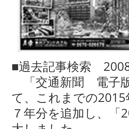
■過去記事検索 20
「交通新聞 電子版
て、これまでの201
７年分を追加し、「2
大しました