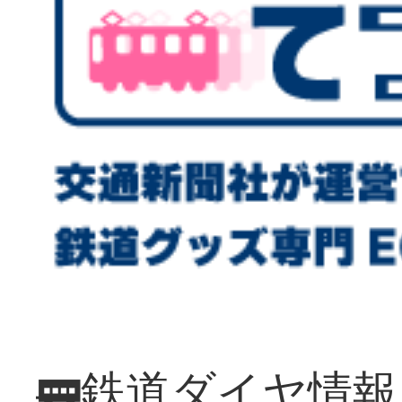
🚃鉄道ダイヤ情