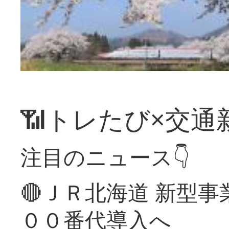
📶トレたび×交通
注目のニュース👇
🔴ＪＲ北海道 新型
００番代導入へ