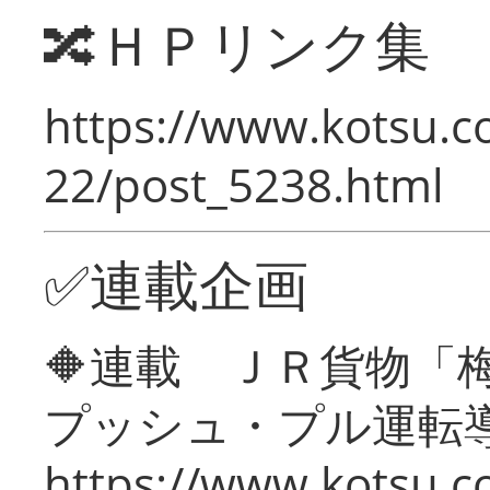
🔀ＨＰリンク集
https://www.kotsu.c
22/post_5238.html
✅連載企画
🔶連載 ＪＲ貨物
プッシュ・プル運転
https://www.kotsu.c