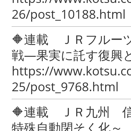
26/post_10188.html
🔶連載 ＪＲフルー
戦―果実に託す復興
https://www.kotsu.c
25/post_9768.html
🔶連載 ＪＲ九州 
特殊自動閉そく化～