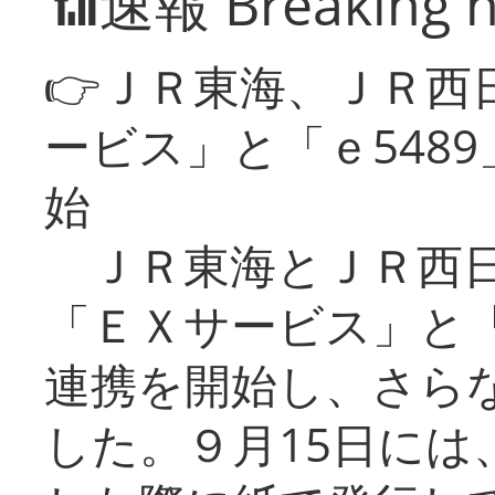
📶速報 Breaking 
👉ＪＲ東海、ＪＲ西
ービス」と「ｅ548
始
ＪＲ東海とＪＲ西日
「ＥＸサービス」と「
連携を開始し、さら
した。９月15日には