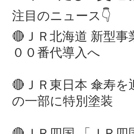
注目のニュース👇
🔴ＪＲ北海道 新型
００番代導入へ
🔴ＪＲ東日本 傘寿
の一部に特別塗装
🔴ＪＲ四国 「ＪＲ