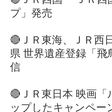
プ」発売
🔴ＪＲ東海、ＪＲ西
県 世界遺産登録「飛
信
🔴ＪＲ東日本 映画
ップしたキャンペー