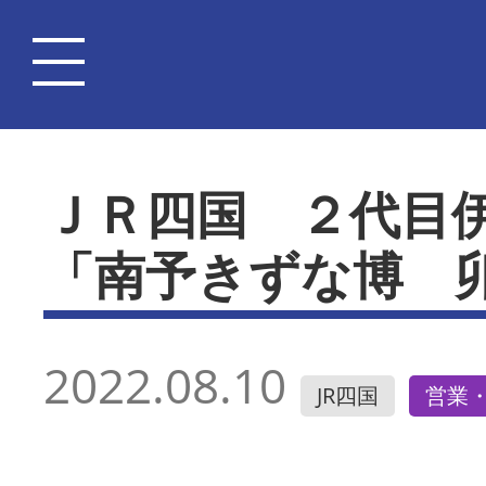
ＪＲ四国 ２代目
「南予きずな博 
2022.08.10
JR四国
営業