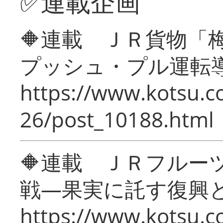
✅連載企画
🔶連載 ＪＲ貨物
プッシュ・プル運転
https://www.kotsu.c
26/post_10188.html
🔶連載 ＪＲフルー
戦―果実に託す復興
https://www.kotsu.c