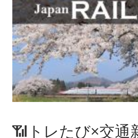
📶トレたび×交通