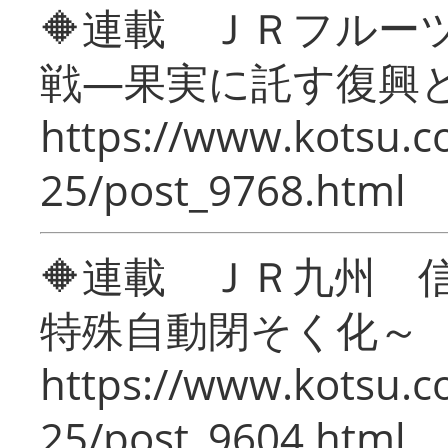
🔶連載 ＪＲフルー
戦―果実に託す復興
https://www.kotsu.c
25/post_9768.html
🔶連載 ＪＲ九州 
特殊自動閉そく化～
https://www.kotsu.c
25/post_9604.html