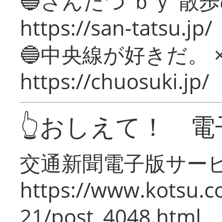
🔵さんたつ ｂｙ 散
https://san-tatsu.jp/
🔵中央線が好きだ。 
https://chuosuki.jp/
👆おしえて！ 電
交通新聞電子版サー
https://www.kotsu.c
21/post_4048.html