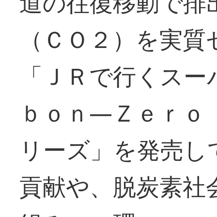
道の往復移動で排
（ＣＯ２）を実質
「ＪＲで行くスー
ｂｏｎ―Ｚｅｒｏ
リーズ」を発売し
貢献や、脱炭素社