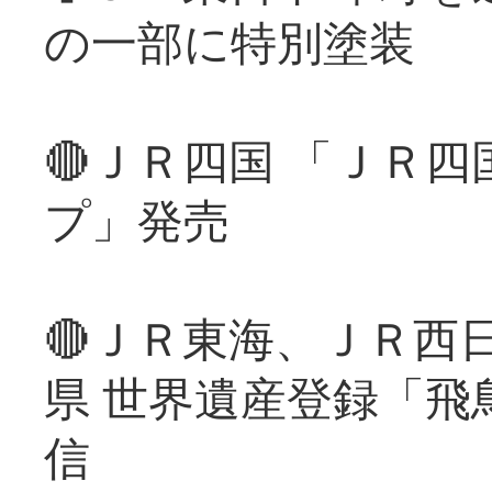
の一部に特別塗装
🔴ＪＲ四国 「ＪＲ
プ」発売
🔴ＪＲ東海、ＪＲ西
県 世界遺産登録「飛
信