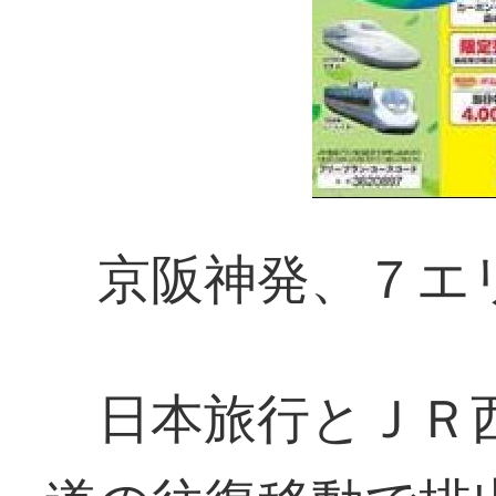
京阪神発、７エ
日本旅行とＪＲ