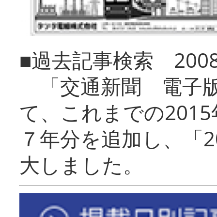
■過去記事検索 20
「交通新聞 電子版
て、これまでの201
７年分を追加し、「2
大しました