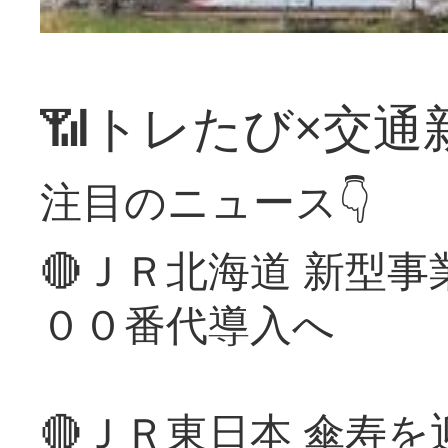
📶トレたび×交通
注目のニュース👇
🔴ＪＲ北海道 新型
００番代導入へ
🔴ＪＲ東日本 傘寿