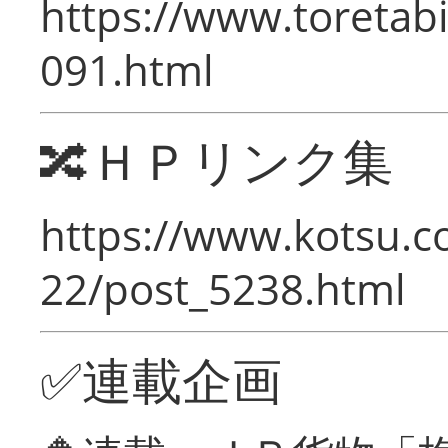
https://www.toretabi
091.html
🔀ＨＰリンク集
https://www.kotsu.c
22/post_5238.html
✅連載企画