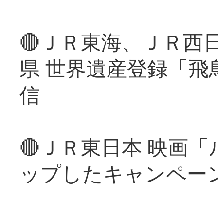
🔴ＪＲ東海、ＪＲ西
県 世界遺産登録「飛
信
🔴ＪＲ東日本 映画
ップしたキャンペー