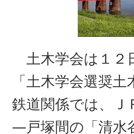
土木学会は１２
「土木学会選奨土
鉄道関係では、Ｊ
―戸塚間の「清水