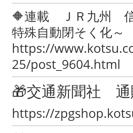
🔶連載 ＪＲ九州 
特殊自動閉そく化～
https://www.kotsu.c
25/post_9604.html
🎁交通新聞社 通
https://zpgshop.kots