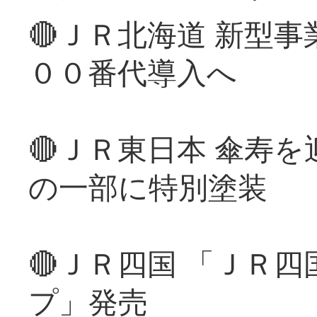
🔴ＪＲ北海道 新型
００番代導入へ
🔴ＪＲ東日本 傘寿
の一部に特別塗装
🔴ＪＲ四国 「ＪＲ
プ」発売