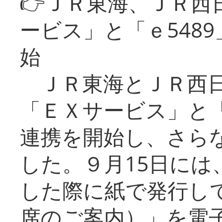
👉ＪＲ東海、ＪＲ西
ービス」と「ｅ548
始
ＪＲ東海とＪＲ西日
「ＥＸサービス」と「
連携を開始し、さら
した。９月15日には
した際に紙で発行し
席のご案内）」を電