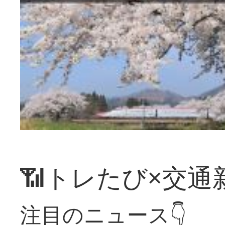
📶トレたび×交通
注目のニュース👇