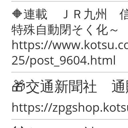
🔶連載 ＪＲ九州 
特殊自動閉そく化～
https://www.kotsu.c
25/post_9604.html
🎁交通新聞社 通
https://zpgshop.kots