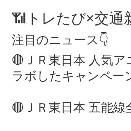
📶トレたび×交通
注目のニュース👇
🔴ＪＲ東日本 人気
ラボしたキャンペー
🔴ＪＲ東日本 五能