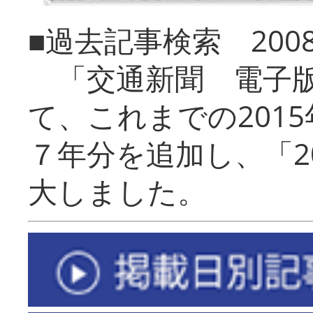
■過去記事検索 20
「交通新聞 電子版
て、これまでの201
７年分を追加し、「2
大しました