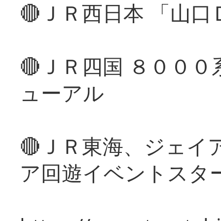
🔴ＪＲ西日本 「山
🔴ＪＲ四国 ８００
ューアル
🔴ＪＲ東海、ジェイ
ア回遊イベントスタ