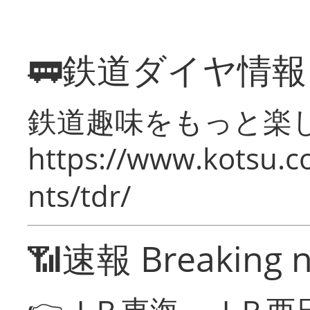
🚃鉄道ダイヤ情
鉄道趣味をもっと楽
https://www.kotsu.co
nts/tdr/
📶速報 Breaking 
👉ＪＲ東海、ＪＲ西