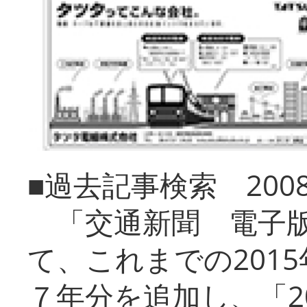
■過去記事検索 20
「交通新聞 電子版
て、これまでの201
７年分を追加し、「2