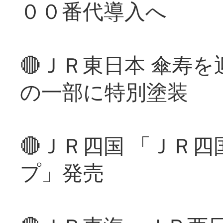
００番代導入へ
🔴ＪＲ東日本 傘寿
の一部に特別塗装
🔴ＪＲ四国 「ＪＲ
プ」発売