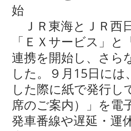
始
ＪＲ東海とＪＲ西日
「ＥＸサービス」と「
連携を開始し、さら
した。９月15日には
した際に紙で発行し
席のご案内）」を電
発車番線や遅延・運