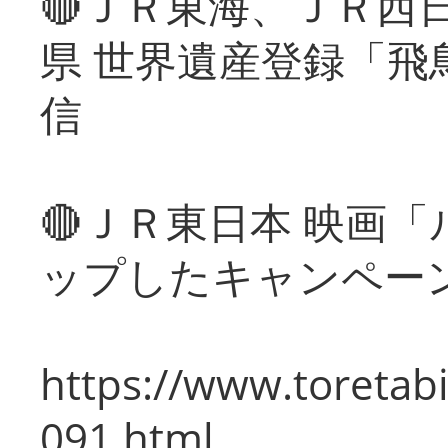
🔴ＪＲ東海、ＪＲ西
県 世界遺産登録「飛
信
🔴ＪＲ東日本 映画
ップしたキャンペー
https://www.toretabi
091.html