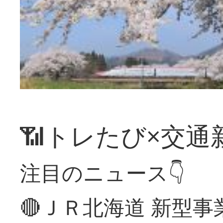
📶トレたび×交通
注目のニュース👇
🔴ＪＲ北海道 新型