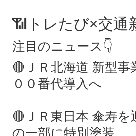
📶トレたび×交通
注目のニュース👇
🔴ＪＲ北海道 新型
００番代導入へ
🔴ＪＲ東日本 傘寿
の一部に特別塗装