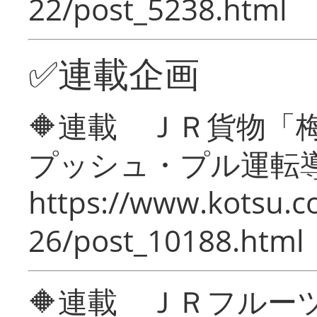
22/post_5238.html
✅連載企画
🔶連載 ＪＲ貨物
プッシュ・プル運転
https://www.kotsu.c
26/post_10188.html
🔶連載 ＪＲフルー