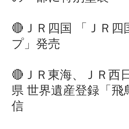
🔴ＪＲ四国 「ＪＲ
プ」発売
🔴ＪＲ東海、ＪＲ西
県 世界遺産登録「飛
信