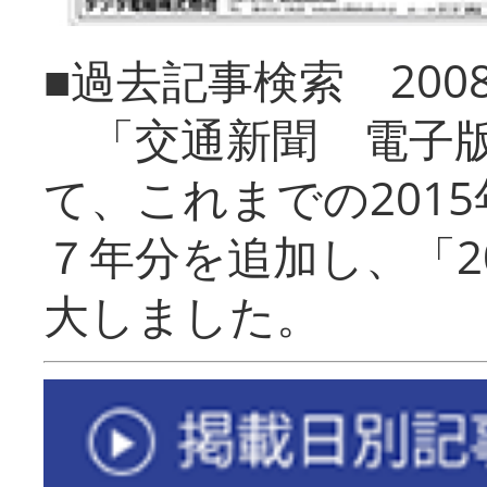
■過去記事検索 20
「交通新聞 電子版
て、これまでの201
７年分を追加し、「2
大しました