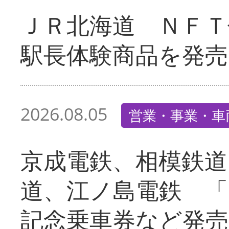
ＪＲ北海道 ＮＦＴ
駅長体験商品を発売
2026.08.05
営業・事業・車
京成電鉄、相模鉄道
道、江ノ島電鉄 「
記念乗車券など発売