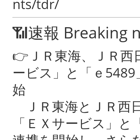
nts/tdr/
📶速報 Breaking 
👉ＪＲ東海、ＪＲ西
ービス」と「ｅ548
始
ＪＲ東海とＪＲ西日
「ＥＸサービス」と「
連携を開始し、さら