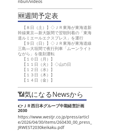
nbun/videos
🆕週間予定表
【８日（土）】◇ＪＲ東海が東海道新
幹線東京―新大阪間で翌朝到着の「東海
道ルミエールエクスプレス」を運行
【９日（日）】◇ＪＲ東海が東海道線
三島―大垣間で夜行列車「ムーンライト
ながら」を復刻運転
【１０日（月）】
【１１日（火）】◇山の日
【１２日（水）】
【１３日（木）】
【１４日（金）】
📶気になるNewsから
👉ＪＲ西日本グループ中期経営計画
2030
https://www.westjr.co.jp/press/articl
e/2026/04/30/items/260430_00_press_
JRWEST2030keikaku.pdf