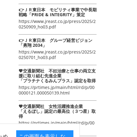
👉ＪＲ東日本 モビリティ事業で中長期
戦略「PRIDE & INTEGRITY」策定
https://www.jreast.co.jp/press/2025/2
0250909_ho03.pdf
👉ＪＲ東日本 グループ経営ビジョン
「勇翔 2034」
https://www.jreast.co.jp/press/2025/2
0250701_ho03.pdf
💖交通新聞社 不妊治療と仕事の両立支
援に取り組む先進企業
「プラチナくるみんプラス」認定を取得
https://prtimes.jp/main/html/rd/p/00
0000121.000050139.html
💖交通新聞社 女性活躍推進企業
「えるぼし」認定の最高位（３つ星）取
得
https://prtimes.jp/main/html/rd/p/00
0000105.000050139.html
ため
この画面を表示しな