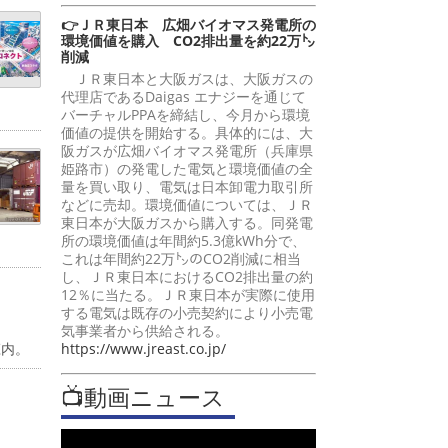
👉ＪＲ東日本 広畑バイオマス発電所の
環境価値を購入 CO2排出量を約22万㌧
削減
ＪＲ東日本と大阪ガスは、大阪ガスの
代理店であるDaigas エナジーを通じて
バーチャルPPAを締結し、今月から環境
価値の提供を開始する。具体的には、大
阪ガスが広畑バイオマス発電所（兵庫県
姫路市）の発電した電気と環境価値の全
量を買い取り、電気は日本卸電力取引所
などに売却。環境価値については、ＪＲ
東日本が大阪ガスから購入する。同発電
所の環境価値は年間約5.3億kWh分で、
これは年間約22万㌧のCO2削減に相当
し、ＪＲ東日本におけるCO2排出量の約
12％に当たる。ＪＲ東日本が実際に使用
する電気は既存の小売契約により小売電
気事業者から供給される。
庄内。
https://www.jreast.co.jp/
📺動画ニュース