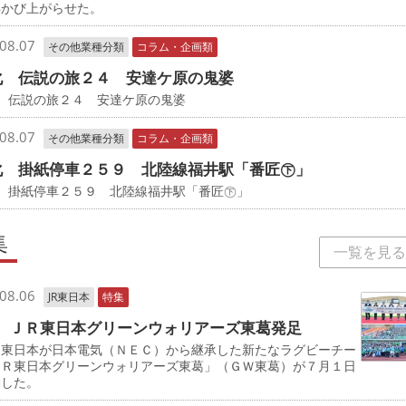
浮かび上がらせた。
08.07
その他業種分類
コラム・企画類
化 伝説の旅２４ 安達ケ原の鬼婆
 伝説の旅２４ 安達ケ原の鬼婆
08.07
その他業種分類
コラム・企画類
化 掛紙停車２５９ 北陸線福井駅「番匠㊦」
化 掛紙停車２５９ 北陸線福井駅「番匠㊦」
集
一覧を見る
08.06
JR東日本
特集
 ＪＲ東日本グリーンウォリアーズ東葛発足
東日本が日本電気（ＮＥＣ）から継承した新たなラグビーチー
ＪＲ東日本グリーンウォリアーズ東葛」（ＧＷ東葛）が７月１日
動した。