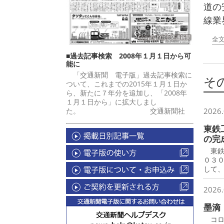
道の
線業
全
■過去記事検索 2008年１月１日から可
能に
「交通新聞 電子版」過去記事検索に
そ
ついて、これまでの2015年１月１日か
ら、新たに７年分を追加し、「2008年
１月１日から」に拡大しまし
た。 交通新聞社
2026.
東鉄
の完
東鉄
０３
して
2026.
墨滴
コロ