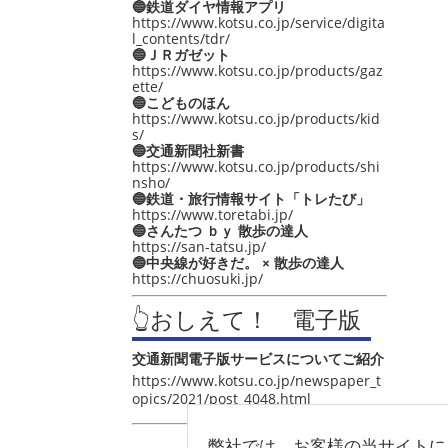
🔵鉄道ダイヤ情報アプリ
https://www.kotsu.co.jp/service/digita
l_contents/tdr/
🔵ＪＲガゼット
https://www.kotsu.co.jp/products/gaz
ette/
🔵こどものほん
https://www.kotsu.co.jp/products/kid
s/
🔵交通新聞社新書
https://www.kotsu.co.jp/products/shi
nsho/
🔵鉄道・旅行情報サイト「トレたび」
https://www.toretabi.jp/
🔵さんたつ ｂｙ 散歩の達人
https://san-tatsu.jp/
🔵中央線が好きだ。 × 散歩の達人
https://chuosuki.jp/
👆おしえて！ 電子版
交通新聞電子版サービスについてご紹介
https://www.kotsu.co.jp/newspaper_t
opics/2021/post_4048.html
弊社では、お客様の当サイトに