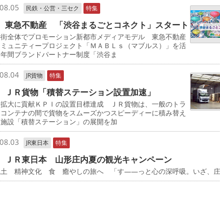
08.05
民鉄・公営・三セク
特集
 東急不動産 「渋谷まるごとコネクト」スタート
の街全体でプロモーション新都市メディアモデル 東急不動産
コミュニティープロジェクト「ＭＡＢＬｓ（マブルス）」を活
た年間ブランドパートナー制度「渋谷ま
08.04
JR貨物
特集
 ＪＲ貨物「積替ステーション設置加速」
量拡大に貢献ＫＰＩの設置目標達成 ＪＲ貨物は、一般のトラ
とコンテナの間で貨物をスムーズかつスピーディーに積み替え
る施設「積替ステーション」の展開を加
08.03
JR東日本
特集
 ＪＲ東日本 山形庄内夏の観光キャンペーン
風土 精神文化 食 癒やしの旅へ 「す――っと心の深呼吸。いざ、