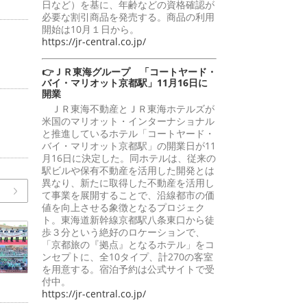
日など）を基に、年齢などの資格確認が
必要な割引商品を発売する。商品の利用
開始は10月１日から。
https://jr-central.co.jp/
👉ＪＲ東海グループ 「コートヤード・
バイ・マリオット京都駅」11月16日に
開業
ＪＲ東海不動産とＪＲ東海ホテルズが
米国のマリオット・インターナショナル
と推進しているホテル「コートヤード・
バイ・マリオット京都駅」の開業日が11
月16日に決定した。同ホテルは、従来の
駅ビルや保有不動産を活用した開発とは
異なり、新たに取得した不動産を活用し
て事業を展開することで、沿線都市の価
値を向上させる象徴となるプロジェク
ト。東海道新幹線京都駅八条東口から徒
歩３分という絶好のロケーションで、
「京都旅の『拠点』となるホテル」をコ
ンセプトに、全10タイプ、計270の客室
を用意する。宿泊予約は公式サイトで受
付中。
https://jr-central.co.jp/