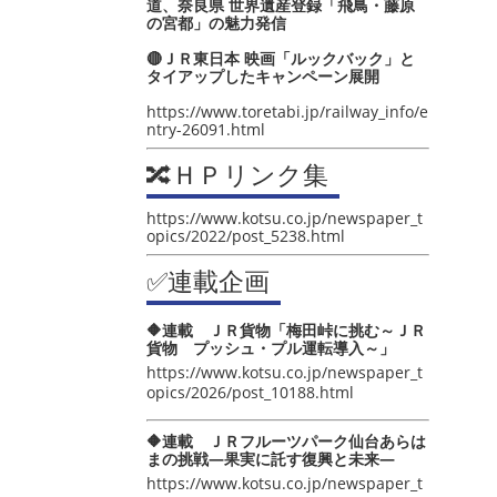
道、奈良県 世界遺産登録「飛鳥・藤原
の宮都」の魅力発信
🔴ＪＲ東日本 映画「ルックバック」と
タイアップしたキャンペーン展開
https://www.toretabi.jp/railway_info/e
ntry-26091.html
🔀ＨＰリンク集
https://www.kotsu.co.jp/newspaper_t
opics/2022/post_5238.html
✅連載企画
🔶連載 ＪＲ貨物「梅田峠に挑む～ＪＲ
貨物 プッシュ・プル運転導入～」
https://www.kotsu.co.jp/newspaper_t
opics/2026/post_10188.html
🔶連載 ＪＲフルーツパーク仙台あらは
まの挑戦―果実に託す復興と未来―
https://www.kotsu.co.jp/newspaper_t