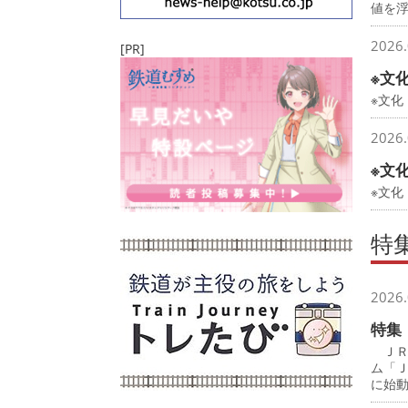
値を
2026.
[PR]
※文
※文化
2026.
※文
※文
特
2026.
特集
ＪＲ
ム「
に始