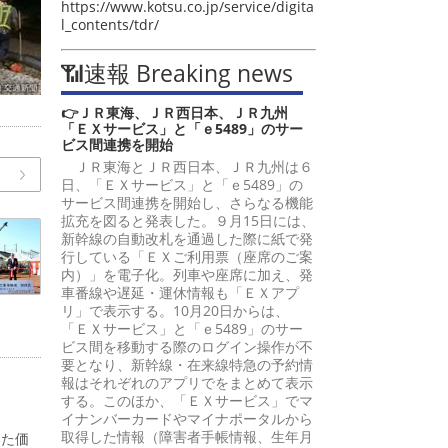
https://www.kotsu.co.jp/service/digita
l_contents/tdr/
📶速報 Breaking news
👉ＪＲ東海、ＪＲ西日本、ＪＲ九州
「ＥＸサービス」と「ｅ5489」のサー
ビス間連携を開始
ＪＲ東海とＪＲ西日本、ＪＲ九州は６
日、「ＥＸサービス」と「ｅ5489」の
サービス間連携を開始し、さらなる機能
拡充を図ると発表した。９月15日には、
新幹線の自動改札を通過した際に紙で発
行している「ＥＸご利用票（座席のご案
内）」を電子化。列車や座席に加え、発
車番線や遅延・運休情報も「ＥＸアプ
リ」で表示する。10月20日からは、
「ＥＸサービス」と「ｅ5489」のサー
ビス間を移動する際のログイン操作が不
要となり、新幹線・在来線特急の予約情
報はそれぞれのアプリでをまとめて表示
する。このほか、「ＥＸサービス」でマ
イナンバーカードやマイナポータルから
取得した情報（障害者手帳情報、生年月
いた価