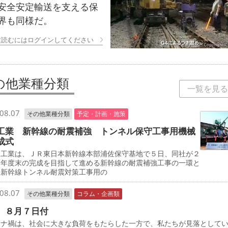
安全安定輸送を支える保
界も同様だ。
文読むにはログインしてください
の他業種分類
一覧を見る
08.07
その他業種分類
予定・計画・施策
工業 新幹線の耐震補強 トンネル保守工事用機械
成式
工業は、ＪＲ東日本新幹線本部浦佐保守基地で５日、同社が２
０年度末の完成を目指して進める新幹線の耐震補強工事の一環と
、新幹線トンネル耐震対策工事用の
08.07
その他業種分類
コラム・企画類
 ８月７日付
ナ禍は、社会に大きな負荷をもたらした一方で、私たちが見落として