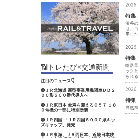
2026.
特集
渋谷
は、
用し
2026.
特集
📶トレたび×交通新聞
輸送
ック
られ
注目のニュース👇
2026.
🔴ＪＲ北海道 新型事業用機関車ＤＤ２
００形５００番代導入へ
特集
🔴ＪＲ東日本 傘寿を迎えるＣ５７ １８
自然
０号機の一部に特別塗装
🔴ＪＲ四国 「ＪＲ四国８０００系キッ
ズキャップ」発売
🔴ＪＲ東海、ＪＲ西日本、近畿日本鉄