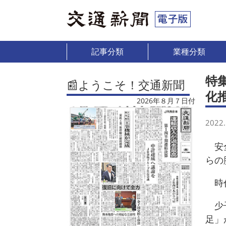
記事分類
業種分類
特
📰ようこそ！交通新聞
化
2026年８月７日付
2022.
安全
らの
時
少子
足」