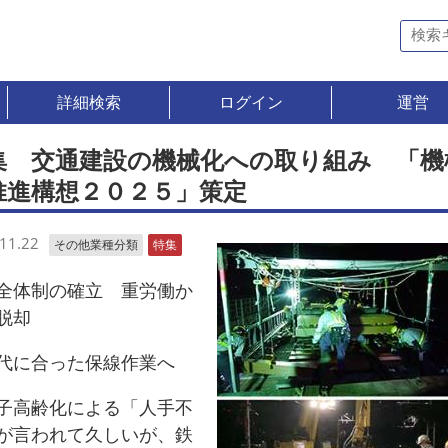
詳細検索
ログイン
運営
集 交通建設の機械化への取り組み 「機
推進構想２０２５」策定
11.22
その他業種分類
特集
体制の確立 重労働か
脱却
代に合った保線作業へ
高齢化による「人手不
が言われて久しいが、鉄