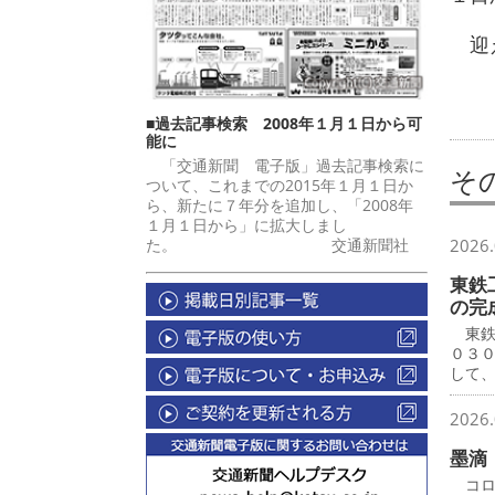
迎え
■過去記事検索 2008年１月１日から可
能に
「交通新聞 電子版」過去記事検索に
そ
ついて、これまでの2015年１月１日か
ら、新たに７年分を追加し、「2008年
１月１日から」に拡大しまし
た。 交通新聞社
2026.
東鉄
の完
東鉄
０３
して
2026.
墨滴
コロ