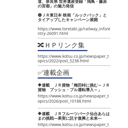
道、奈良県 世界遺産登録「飛鳥・藤原
の宮都」の魅力発信
🔴ＪＲ東日本 映画「ルックバック」と
タイアップしたキャンペーン展開
https://www.toretabi.jp/railway_info/e
ntry-26091.html
🔀ＨＰリンク集
https://www.kotsu.co.jp/newspaper_t
opics/2022/post_5238.html
✅連載企画
🔶連載 ＪＲ貨物「梅田峠に挑む～ＪＲ
貨物 プッシュ・プル運転導入～」
https://www.kotsu.co.jp/newspaper_t
opics/2026/post_10188.html
🔶連載 ＪＲフルーツパーク仙台あらは
まの挑戦―果実に託す復興と未来―
https://www.kotsu.co.jp/newspaper_t