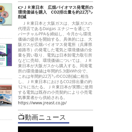
👉ＪＲ東日本 広畑バイオマス発電所の
環境価値を購入 CO2排出量を約22万㌧
削減
ＪＲ東日本と大阪ガスは、大阪ガスの
代理店であるDaigas エナジーを通じて
バーチャルPPAを締結し、今月から環境
価値の提供を開始する。具体的には、大
阪ガスが広畑バイオマス発電所（兵庫県
姫路市）の発電した電気と環境価値の全
量を買い取り、電気は日本卸電力取引所
などに売却。環境価値については、ＪＲ
東日本が大阪ガスから購入する。同発電
所の環境価値は年間約5.3億kWh分で、
これは年間約22万㌧のCO2削減に相当
し、ＪＲ東日本におけるCO2排出量の約
12％に当たる。ＪＲ東日本が実際に使用
する電気は既存の小売契約により小売電
気事業者から供給される。
https://www.jreast.co.jp/
📺動画ニュース