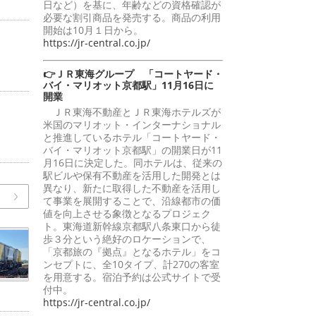
日など）を基に、年齢などの資格確認が
必要な割引商品を発売する。商品の利用
開始は10月１日から。
https://jr-central.co.jp/
👉ＪＲ東海グループ 「コートヤード・
バイ・マリオット京都駅」11月16日に
開業
ＪＲ東海不動産とＪＲ東海ホテルズが
米国のマリオット・インターナショナル
と推進しているホテル「コートヤード・
バイ・マリオット京都駅」の開業日が11
月16日に決定した。同ホテルは、従来の
駅ビルや保有不動産を活用した開発とは
異なり、新たに取得した不動産を活用し
て事業を展開することで、沿線都市の価
値を向上させる象徴となるプロジェク
ト。東海道新幹線京都駅八条東口から徒
歩３分という絶好のロケーションで、
「京都旅の『拠点』となるホテル」をコ
ンセプトに、全10タイプ、計270の客室
を用意する。宿泊予約は公式サイトで受
付中。
https://jr-central.co.jp/