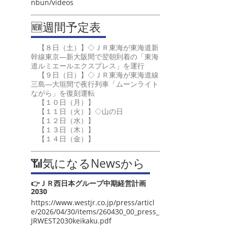
nbun/videos
🆕週間予定表
【８日（土）】◇ＪＲ東海が東海道新
幹線東京―新大阪間で翌朝到着の「東海
道ルミエールエクスプレス」を運行
【９日（日）】◇ＪＲ東海が東海道線
三島―大垣間で夜行列車「ムーンライト
ながら」を復刻運転
【１０日（月）】
【１１日（火）】◇山の日
【１２日（水）】
【１３日（木）】
【１４日（金）】
📶気になるNewsから
👉ＪＲ西日本グループ中期経営計画
2030
https://www.westjr.co.jp/press/articl
e/2026/04/30/items/260430_00_press_
JRWEST2030keikaku.pdf