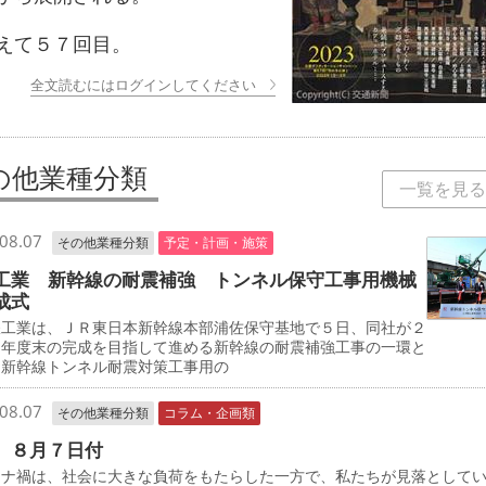
て５７回目。
全文読むにはログインしてください
の他業種分類
一覧を見る
08.07
その他業種分類
予定・計画・施策
工業 新幹線の耐震補強 トンネル保守工事用機械
成式
工業は、ＪＲ東日本新幹線本部浦佐保守基地で５日、同社が２
０年度末の完成を目指して進める新幹線の耐震補強工事の一環と
、新幹線トンネル耐震対策工事用の
08.07
その他業種分類
コラム・企画類
 ８月７日付
ナ禍は、社会に大きな負荷をもたらした一方で、私たちが見落として