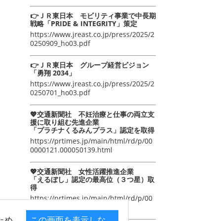
👉ＪＲ東日本 モビリティ事業で中長期
戦略「PRIDE & INTEGRITY」策定
https://www.jreast.co.jp/press/2025/2
0250909_ho03.pdf
👉ＪＲ東日本 グループ経営ビジョン
「勇翔 2034」
https://www.jreast.co.jp/press/2025/2
0250701_ho03.pdf
💖交通新聞社 不妊治療と仕事の両立支
援に取り組む先進企業
「プラチナくるみんプラス」認定を取得
https://prtimes.jp/main/html/rd/p/00
0000121.000050139.html
💖交通新聞社 女性活躍推進企業
「えるぼし」認定の最高位（３つ星）取
得
https://prtimes.jp/main/html/rd/p/00
0000105.000050139.html
ため
この画面を表示しな