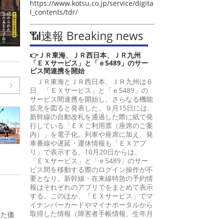
https://www.kotsu.co.jp/service/digita
l_contents/tdr/
📶速報 Breaking news
👉ＪＲ東海、ＪＲ西日本、ＪＲ九州
「ＥＸサービス」と「ｅ5489」のサー
ビス間連携を開始
ＪＲ東海とＪＲ西日本、ＪＲ九州は６
日、「ＥＸサービス」と「ｅ5489」の
サービス間連携を開始し、さらなる機能
拡充を図ると発表した。９月15日には、
新幹線の自動改札を通過した際に紙で発
行している「ＥＸご利用票（座席のご案
内）」を電子化。列車や座席に加え、発
車番線や遅延・運休情報も「ＥＸアプ
リ」で表示する。10月20日からは、
「ＥＸサービス」と「ｅ5489」のサー
ビス間を移動する際のログイン操作が不
要となり、新幹線・在来線特急の予約情
報はそれぞれのアプリでをまとめて表示
する。このほか、「ＥＸサービス」でマ
イナンバーカードやマイナポータルから
取得した情報（障害者手帳情報、生年月
いた価