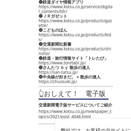
🔵鉄道ダイヤ情報アプリ
https://www.kotsu.co.jp/service/digita
l_contents/tdr/
🔵ＪＲガゼット
https://www.kotsu.co.jp/products/gaz
ette/
🔵こどものほん
https://www.kotsu.co.jp/products/kid
s/
🔵交通新聞社新書
https://www.kotsu.co.jp/products/shi
nsho/
🔵鉄道・旅行情報サイト「トレたび」
https://www.toretabi.jp/
🔵さんたつ ｂｙ 散歩の達人
https://san-tatsu.jp/
🔵中央線が好きだ。 × 散歩の達人
https://chuosuki.jp/
👆おしえて！ 電子版
交通新聞電子版サービスについてご紹介
https://www.kotsu.co.jp/newspaper_t
opics/2021/post_4048.html
弊社では、お客様の当サイトに