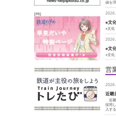
値を
2026.
[PR]
※文
※文化
2026.
※文
※文
営
2026.
近畿
近畿
採用
入す