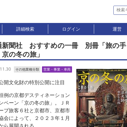
詳細検索
ログイン
運営
通新聞社 おすすめの一冊 別冊「旅の手
 京の冬の旅」
11.30
その他業種分類
営業・事業・車両
開文化財の特別公開に注目
例の京都デスティネーション
ンペーン「京の冬の旅」。ＪＲ
ープ旅客６社と京都市、京都市
協会によって、２０２３年１月
から展開される。