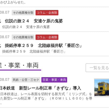
浮かび上がらせた。
08.07
その他業種分類
コラム・企画類
化 伝説の旅２４ 安達ケ原の鬼婆
 伝説の旅２４ 安達ケ原の鬼婆
08.07
その他業種分類
コラム・企画類
化 掛紙停車２５９ 北陸線福井駅「番匠㊦」
化 掛紙停車２５９ 北陸線福井駅「番匠㊦」
業・事業・車両
一覧を見る
08.07
民鉄・公営・三セク
営業・事業・車両
日本鉄道 新型レール削正車「きずな」導入
日本鉄道は、レール表面を切削する新方式「ミリング式」を
した新型レール削正車「きずな」（ＲＯＭＩＬＬ６００）を導
る。