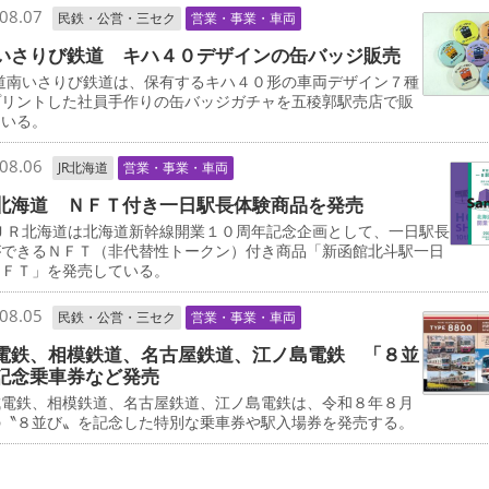
08.07
民鉄・公営・三セク
営業・事業・車両
いさりび鉄道 キハ４０デザインの缶バッジ販売
道南いさりび鉄道は、保有するキハ４０形の車両デザイン７種
プリントした社員手作りの缶バッジガチャを五稜郭駅売店で販
ている。
08.06
JR北海道
営業・事業・車両
北海道 ＮＦＴ付き一日駅長体験商品を発売
ＪＲ北海道は北海道新幹線開業１０周年記念企画として、一日駅長
ができるＮＦＴ（非代替性トークン）付き商品「新函館北斗駅一日
ＮＦＴ」を発売している。
08.05
民鉄・公営・三セク
営業・事業・車両
電鉄、相模鉄道、名古屋鉄道、江ノ島電鉄 「８並
記念乗車券など発売
電鉄、相模鉄道、名古屋鉄道、江ノ島電鉄は、令和８年８月
の〝８並び〟を記念した特別な乗車券や駅入場券を発売する。