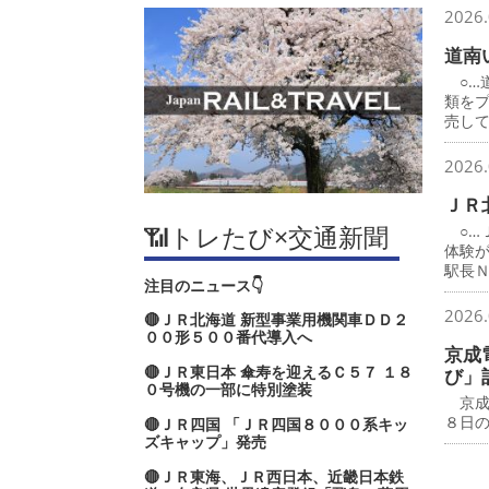
2026.
道南
○…
類を
売し
2026.
ＪＲ
📶トレたび×交通新聞
○…
体験
駅長
注目のニュース👇
2026.
🔴ＪＲ北海道 新型事業用機関車ＤＤ２
００形５００番代導入へ
京成
🔴ＪＲ東日本 傘寿を迎えるＣ５７ １８
び」
０号機の一部に特別塗装
京成
８日
🔴ＪＲ四国 「ＪＲ四国８０００系キッ
ズキャップ」発売
🔴ＪＲ東海、ＪＲ西日本、近畿日本鉄