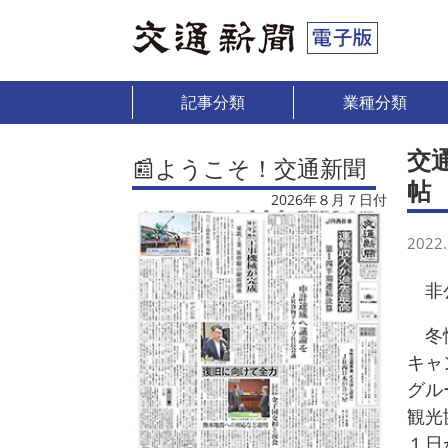
記事分類
業種分類
交
📰ようこそ！交通新聞
帖
2026年８月７日付
2022.
非公
冬恒
キャ
グル
観光
１日