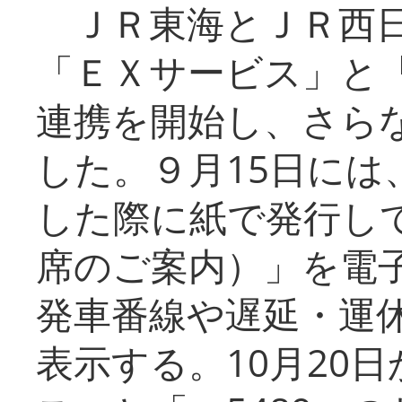
ＪＲ東海とＪＲ西日
「ＥＸサービス」と「
連携を開始し、さら
した。９月15日には
した際に紙で発行し
席のご案内）」を電
発車番線や遅延・運
表示する。10月20