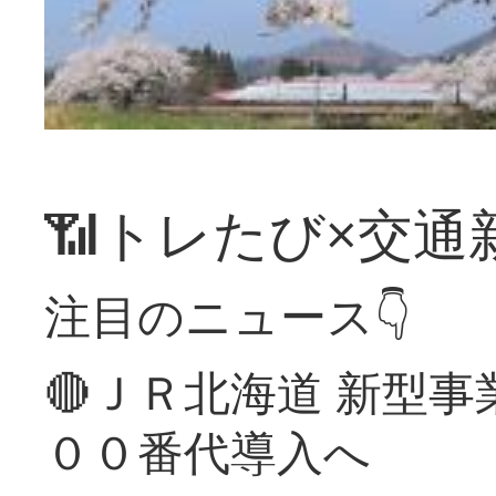
📶トレたび×交通
注目のニュース👇
🔴ＪＲ北海道 新型
００番代導入へ