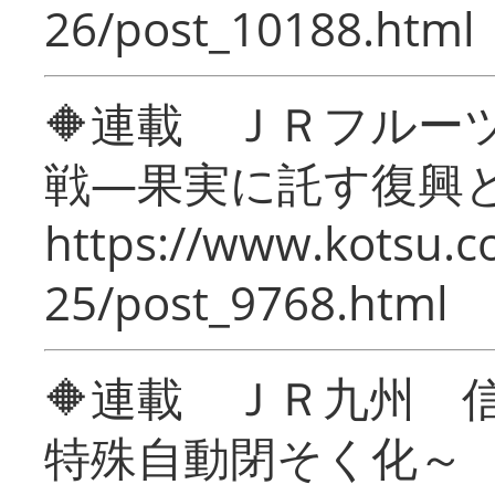
26/post_10188.html
🔶連載 ＪＲフルー
戦―果実に託す復興
https://www.kotsu.c
25/post_9768.html
🔶連載 ＪＲ九州 
特殊自動閉そく化～