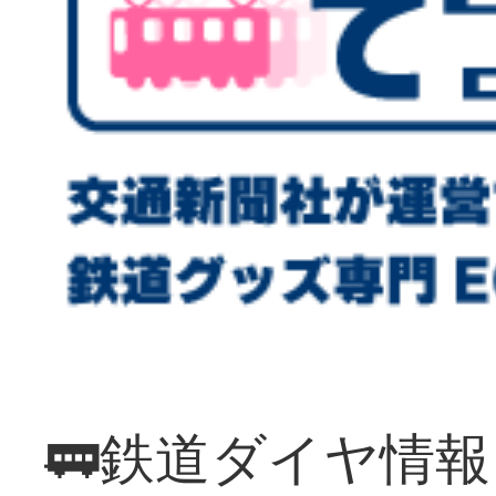
🚃鉄道ダイヤ情