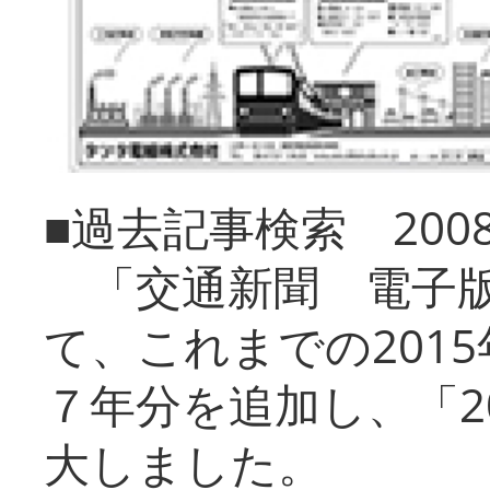
■過去記事検索 20
「交通新聞 電子版
て、これまでの201
７年分を追加し、「2
大しました