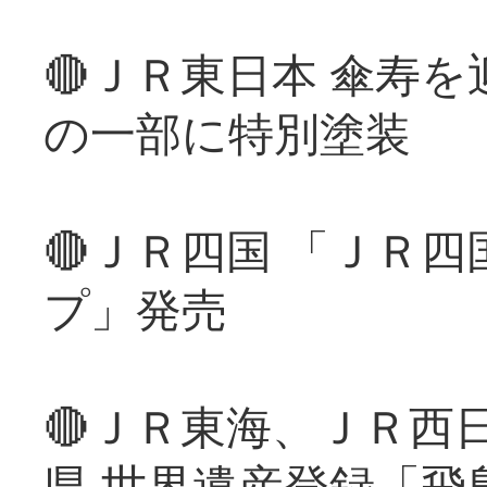
🔴ＪＲ東日本 傘寿
の一部に特別塗装
🔴ＪＲ四国 「ＪＲ
プ」発売
🔴ＪＲ東海、ＪＲ西
県 世界遺産登録「飛