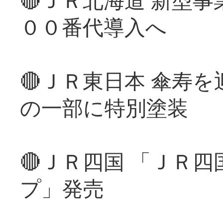
００番代導入へ
🔴ＪＲ東日本 傘寿
の一部に特別塗装
🔴ＪＲ四国 「ＪＲ
プ」発売