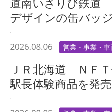
道南いさりび鉄道
デザインの缶バッ
2026.08.06
営業・事業・車
ＪＲ北海道 ＮＦＴ
駅長体験商品を発売