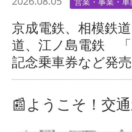
2026.08.05
営業・事業・車
京成電鉄、相模鉄道
道、江ノ島電鉄 「
記念乗車券など発売
📰ようこそ！交