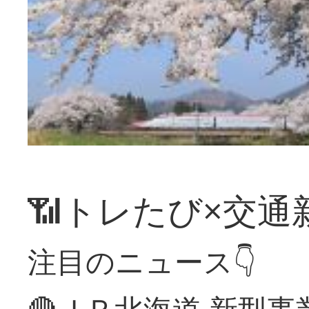
📶トレたび×交通
注目のニュース👇
🔴ＪＲ北海道 新型