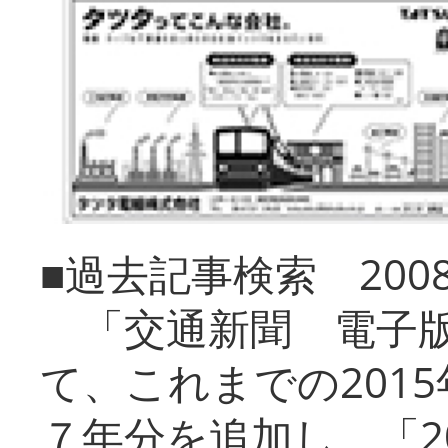
■過去記事検索 20
「交通新聞 電子版
て、これまでの201
７年分を追加し、「2