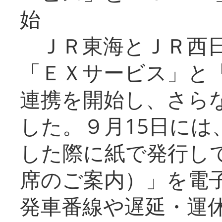
始
ＪＲ東海とＪＲ西日
「ＥＸサービス」と「
連携を開始し、さら
した。９月15日には
した際に紙で発行し
席のご案内）」を電
発車番線や遅延・運