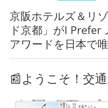
京阪ホテルズ＆リ
ド京都」がI Pref
アワードを日本で
📰ようこそ！交