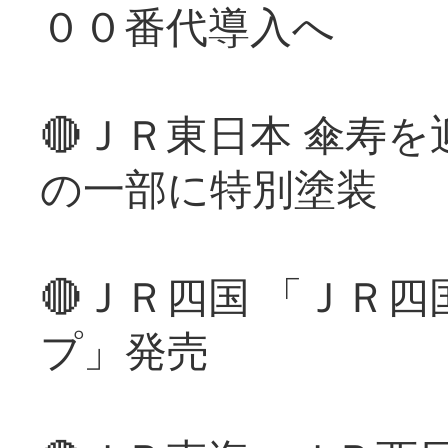
００番代導入へ
🔴ＪＲ東日本 傘寿
の一部に特別塗装
🔴ＪＲ四国 「ＪＲ
プ」発売