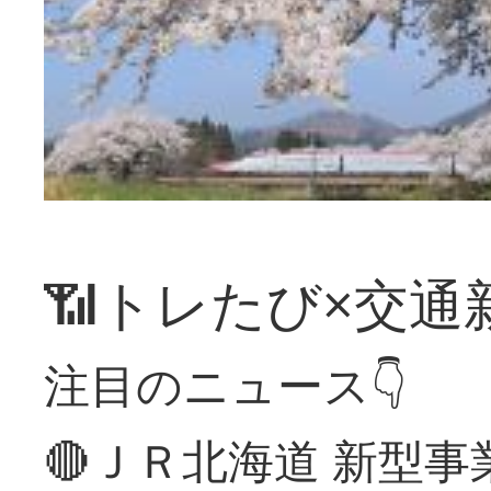
📶トレたび×交通
注目のニュース👇
🔴ＪＲ北海道 新型