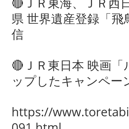
🔴ＪＲ東海、ＪＲ西
県 世界遺産登録「飛
信
🔴ＪＲ東日本 映画
ップしたキャンペー
https://www.toretabi
091.html