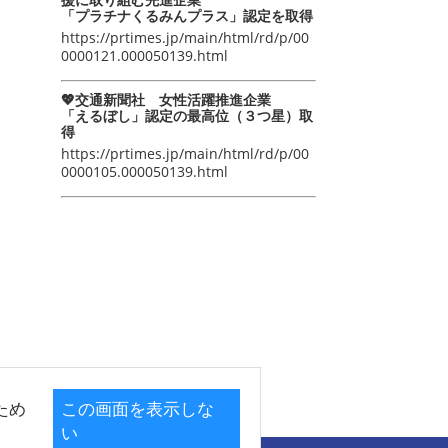
「プラチナくるみんプラス」認定を取得
https://prtimes.jp/main/html/rd/p/00
0000121.000050139.html
💖交通新聞社 女性活躍推進企業
「えるぼし」認定の最高位（３つ星）取
得
https://prtimes.jp/main/html/rd/p/00
0000105.000050139.html
ため
この画面を表示しな
い