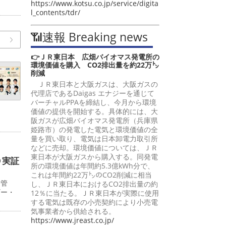
https://www.kotsu.co.jp/service/digita
l_contents/tdr/
📶速報 Breaking news
👉ＪＲ東日本 広畑バイオマス発電所の
環境価値を購入 CO2排出量を約22万㌧
削減
ＪＲ東日本と大阪ガスは、大阪ガスの
代理店であるDaigas エナジーを通じて
バーチャルPPAを締結し、今月から環境
価値の提供を開始する。具体的には、大
阪ガスが広畑バイオマス発電所（兵庫県
姫路市）の発電した電気と環境価値の全
量を買い取り、電気は日本卸電力取引所
などに売却。環境価値については、ＪＲ
東日本が大阪ガスから購入する。同発電
Ｏ実証
所の環境価値は年間約5.3億kWh分で、
これは年間約22万㌧のCO2削減に相当
給管
し、ＪＲ東日本におけるCO2排出量の約
ギー・
12％に当たる。ＪＲ東日本が実際に使用
する電気は既存の小売契約により小売電
気事業者から供給される。
https://www.jreast.co.jp/