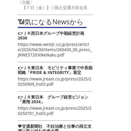
〈大阪〉
【７日（金）】◇国土交通大臣会見
📶気になるNewsから
👉ＪＲ西日本グループ中期経営計画
2030
https://www.westjr.co.jp/press/articl
e/2026/04/30/items/260430_00_press_
JRWEST2030keikaku.pdf
👉ＪＲ東日本 モビリティ事業で中長期
戦略「PRIDE & INTEGRITY」策定
https://www.jreast.co.jp/press/2025/2
0250909_ho03.pdf
👉ＪＲ東日本 グループ経営ビジョン
「勇翔 2034」
https://www.jreast.co.jp/press/2025/2
0250701_ho03.pdf
💖交通新聞社 不妊治療と仕事の両立支
援に取り組む先進企業