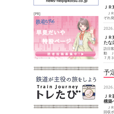
ＪＲ
ＪＲ
[PR]
ぞれ
2026.
ＪＲ
たな
訪日
動 
７月
予
2026.
ＪＲ
構築
ＪＲ
回収