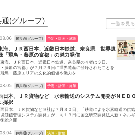
共通(グループ)
一覧を見る
08.06
JR共通(グループ)
予定・計画・施策
東海、ＪＲ西日本、近畿日本鉄道、奈良県 世界遺
録「飛鳥・藤原の宮都」の魅力発信
東海、ＪＲ西日本、近畿日本鉄道、奈良県の４者は３日、
鳥・藤原の宮都」が７月２６日に世界遺産に登録されたことを
、飛鳥・藤原エリアの文化的価値や魅力を
08.05
JR共通(グループ)
予定・計画・施策
西日本、ＪＲ貨物など 水素輸送のシステム開発がＮＥＤ
に採択
西日本、ＪＲ貨物など９社は７月３０日、「鉄道による水素輸送の供
環境価値管理システム開発」が、同１３日に国立研究開発法人新エネル
技術総合開
08.04
JR共通(グループ)
決算・財務