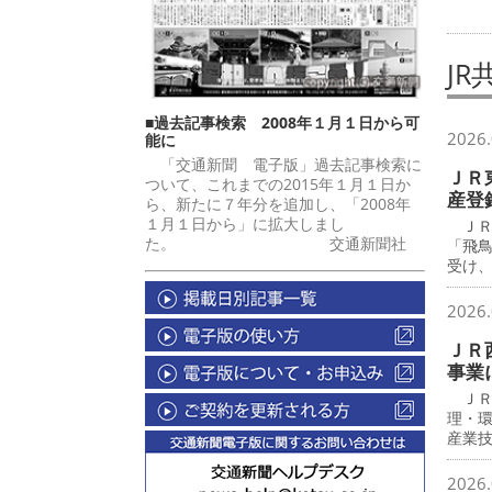
JR
■過去記事検索 2008年１月１日から可
2026.
能に
「交通新聞 電子版」過去記事検索に
ＪＲ
ついて、これまでの2015年１月１日か
産登
ら、新たに７年分を追加し、「2008年
１月１日から」に拡大しまし
ＪＲ
た。 交通新聞社
「飛
受け
2026.
ＪＲ
事業
ＪＲ
理・
産業
2026.