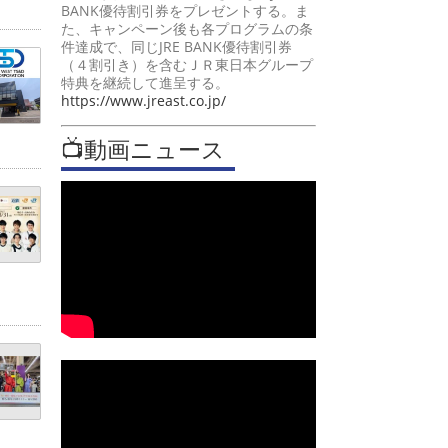
BANK優待割引券をプレゼントする。ま
た、キャンペーン後も各プログラムの条
件達成で、同じJRE BANK優待割引券
（４割引き）を含むＪＲ東日本グループ
特典を継続して進呈する。
https://www.jreast.co.jp/
📺動画ニュース