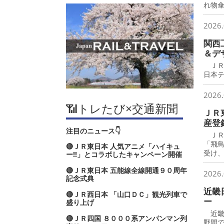
れ物
2026.
関西
＆デ
ＪＲ
日本
2026.
📶トレたび×交通新聞
ＪＲ
産登
注目のニュース👇
ＪＲ
「飛
🔴ＪＲ東日本 人気アニメ「ハイキュ
受け
ー‼」とコラボしたキャンペーン開催
🔴ＪＲ東日本 五能線全線開通９０周年
2026.
記念式典
近畿
🔴ＪＲ西日本 「山口ＤＣ」観光列車で
ー
盛り上げ
近畿
🔴ＪＲ四国 ８０００系アンパンマン列
野間