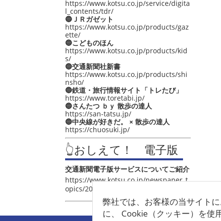
https://www.kotsu.co.jp/service/digita
l_contents/tdr/
🔵ＪＲガゼット
https://www.kotsu.co.jp/products/gaz
ette/
🔵こどものほん
https://www.kotsu.co.jp/products/kid
s/
🔵交通新聞社新書
https://www.kotsu.co.jp/products/shi
nsho/
🔵鉄道・旅行情報サイト「トレたび」
https://www.toretabi.jp/
🔵さんたつ ｂｙ 散歩の達人
https://san-tatsu.jp/
🔵中央線が好きだ。 × 散歩の達人
https://chuosuki.jp/
👆おしえて！ 電子版
交通新聞電子版サービスについてご紹介
https://www.kotsu.co.jp/newspaper_t
opics/2021/post_4048.html
弊社では、お客様の当サイトに
に、 Cookie（クッキー）を