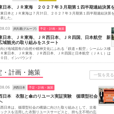
東日本、ＪＲ東海 ２０２７年３月期第１四半期連結決算
東日本とＪＲ東海は７月31日、２０２７年３月期第１四半期連結決算
発表した。
08.03
JR共通(グループ)
予定・計画・施策
東日本、ＪＲ東海、ＪＲ西日本、ＪＲ四国、日本航空 新
広域観光の取り組みをスタート
客向け地域固有の自然や精神文化にふれる「鉄道＋航空」シームレス移
ＪＲ東日本、ＪＲ東海、ＪＲ西日本、ＪＲ四国と日本航空（ＪＡＬ）は
３０日、インバウンド
定・計画・施策
一覧を見る
08.06
JR西日本
予定・計画・施策
西日本 衣類と傘のリユース実証実験 循環型社会
へ
西日本は、循環型社会の構築に向けた取り組みとして、古着
ボックスを活用した衣類リユースサービスと、持ち主不明の忘