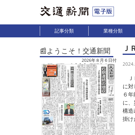
記事分類
業種分類
Ｊ
📰ようこそ！交通新聞
2026年８月６日付
2024.
ＪＲ
に対
６年
に、
構造
掛け