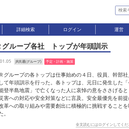
詳細検索
ログイン
運営
Ｒグループ各社 トップが年頭訓示
01.05
JR共通(グループ)
予定・計画・施策
グループの各トップは仕事始めの４日、役員、幹部社
して年頭訓示を行った。各トップは、元日に発生した「
能登半島地震」で亡くなった人に哀悼の意をささげると
災害への対応や安全対策などに言及。安全最優先を前提
改革への取り組みや需要創出に積極的に挑戦することを
た。
全文読むにはログインしてくだ