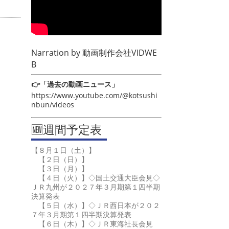
Narration by
動画制作会社VIDWE
B
👉「過去の動画ニュース」
https://www.youtube.com/@kotsushi
nbun/videos
🆕週間予定表
【８月１日（土）】
【２日（日）】
【３日（月）】
【４日（火）】◇国土交通大臣会見◇
ＪＲ九州が２０２７年３月期第１四半期
決算発表
【５日（水）】◇ＪＲ西日本が２０２
７年３月期第１四半期決算発表
【６日（木）】◇ＪＲ東海社長会見