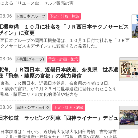
傘による「リユース傘」セルフ販売の実
08.06
JR西日本グループ
予定・計画・施策
工機整備 １０月に社名を「ＪＲ西日本テクノサービス
ザイン」に変更
西日本グループの関西工機整備は、１０月１日付で社名を「ＪＲ西
テクノサービス＆デザイン」に変更すると発表した。
08.06
JR共通(グループ)
予定・計画・施策
東海、ＪＲ西日本、近畿日本鉄道、奈良県 世界遺
録「飛鳥・藤原の宮都」の魅力発信
東海、ＪＲ西日本、近畿日本鉄道、奈良県の４者は３日、
鳥・藤原の宮都」が７月２６日に世界遺産に登録されたことを
、飛鳥・藤原エリアの文化的価値や魅力を
08.06
民鉄・公営・三セク
予定・計画・施策
日本鉄道 ラッピング列車「四神ライナー」デビュ
日本鉄道は１日から、近鉄南大阪線大阪阿部野橋―吉野線吉
で、７月に世界遺産に登録された「飛鳥・藤原の宮都」の史跡