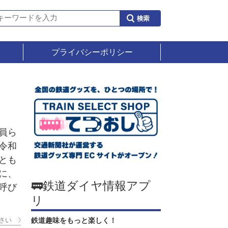
プライバシーポリシー
員ら
令和
とも
に、
🚃鉄道ダイヤ情報アプ
呼び
リ
さい
鉄道趣味をもっと楽しく！