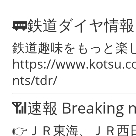
🚃鉄道ダイヤ情
鉄道趣味をもっと楽
https://www.kotsu.co
nts/tdr/
📶速報 Breaking 
👉ＪＲ東海、ＪＲ西