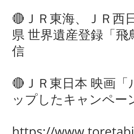
🔴ＪＲ東海、ＪＲ西
県 世界遺産登録「飛
信
🔴ＪＲ東日本 映画
ップしたキャンペー
https://www.toretabi