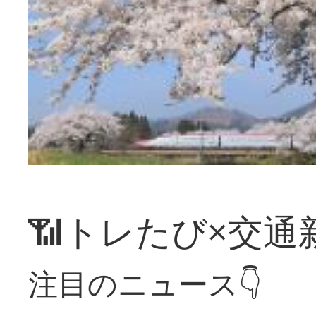
📶トレたび×交通
注目のニュース👇