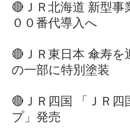
🔴ＪＲ北海道 新型
００番代導入へ
🔴ＪＲ東日本 傘寿
の一部に特別塗装
🔴ＪＲ四国 「ＪＲ
プ」発売