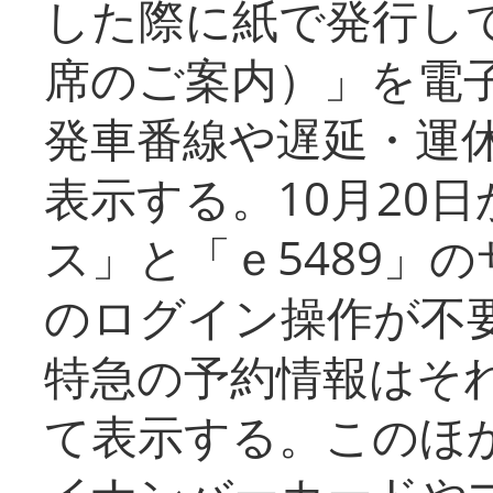
した際に紙で発行し
席のご案内）」を電
発車番線や遅延・運
表示する。10月20
ス」と「ｅ5489」
のログイン操作が不
特急の予約情報はそ
て表示する。このほ