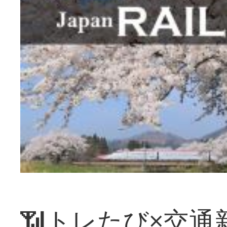
📶トレたび×交通