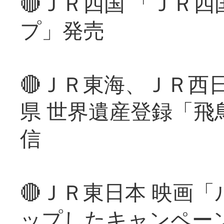
🔴ＪＲ四国 「ＪＲ
プ」発売
🔴ＪＲ東海、ＪＲ西
県 世界遺産登録「飛
信
🔴ＪＲ東日本 映画
ップしたキャンペー