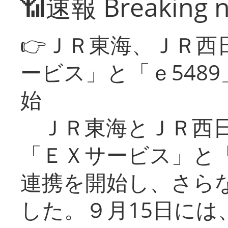
📶速報 Breaking 
👉ＪＲ東海、ＪＲ西
ービス」と「ｅ548
始
ＪＲ東海とＪＲ西日
「ＥＸサービス」と「
連携を開始し、さら
した。９月15日には