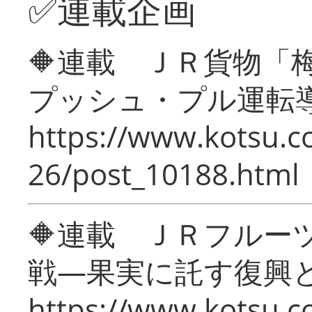
✅連載企画
🔶連載 ＪＲ貨物
プッシュ・プル運転
https://www.kotsu.c
26/post_10188.html
🔶連載 ＪＲフルー
戦―果実に託す復興
https://www.kotsu.c