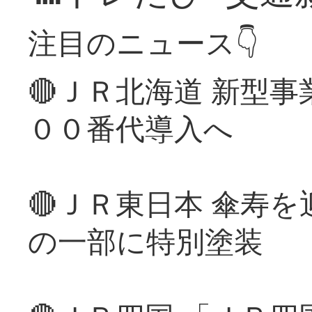
注目のニュース👇
🔴ＪＲ北海道 新型
００番代導入へ
🔴ＪＲ東日本 傘寿
の一部に特別塗装