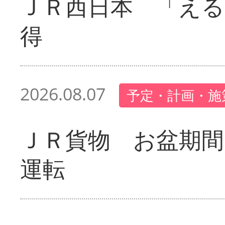
ＪＲ西日本 「える
得
2026.08.07
予定・計画・施
ＪＲ貨物 お盆期間
運転