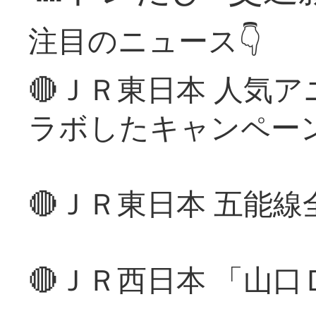
注目のニュース👇
🔴ＪＲ東日本 人気
ラボしたキャンペー
🔴ＪＲ東日本 五能
🔴ＪＲ西日本 「山