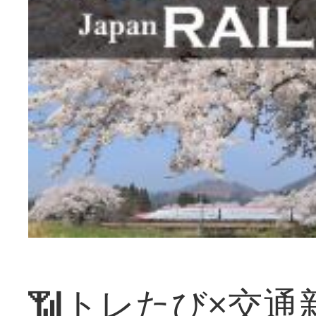
📶トレたび×交通