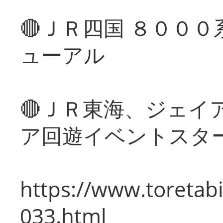
🔴ＪＲ四国 ８００
ューアル
🔴ＪＲ東海、ジェイ
ア回遊イベントスタ
https://www.toretabi
033.html