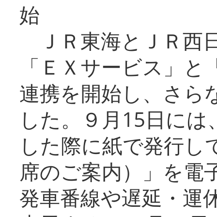
始
ＪＲ東海とＪＲ西日
「ＥＸサービス」と「
連携を開始し、さら
した。９月15日には
した際に紙で発行し
席のご案内）」を電
発車番線や遅延・運