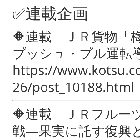
✅連載企画
🔶連載 ＪＲ貨物
プッシュ・プル運転
https://www.kotsu.c
26/post_10188.html
🔶連載 ＪＲフルー
戦―果実に託す復興