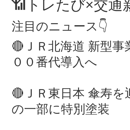
📶トレたび×交通
注目のニュース👇
🔴ＪＲ北海道 新型
００番代導入へ
🔴ＪＲ東日本 傘寿
の一部に特別塗装