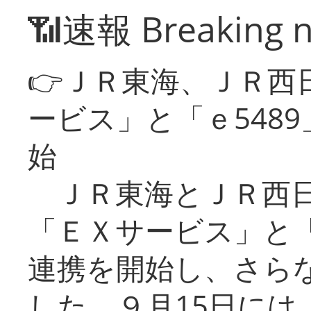
📶速報 Breaking 
👉ＪＲ東海、ＪＲ西
ービス」と「ｅ548
始
ＪＲ東海とＪＲ西日
「ＥＸサービス」と「
連携を開始し、さら
した。９月15日には