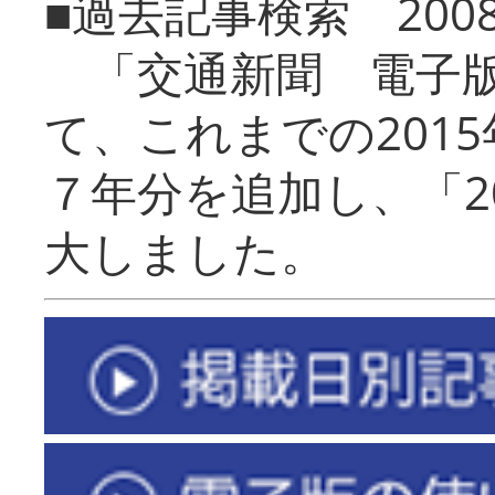
■過去記事検索 20
「交通新聞 電子版
て、これまでの201
７年分を追加し、「2
大しました