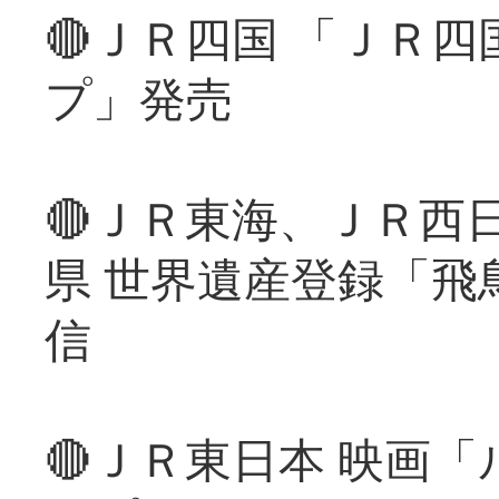
🔴ＪＲ四国 「ＪＲ
プ」発売
🔴ＪＲ東海、ＪＲ西
県 世界遺産登録「飛
信
🔴ＪＲ東日本 映画