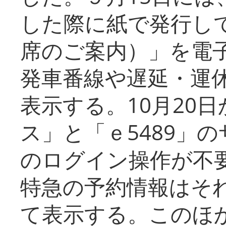
した際に紙で発行し
席のご案内）」を電
発車番線や遅延・運
表示する。10月20
ス」と「ｅ5489」
のログイン操作が不
特急の予約情報はそ
て表示する。このほ