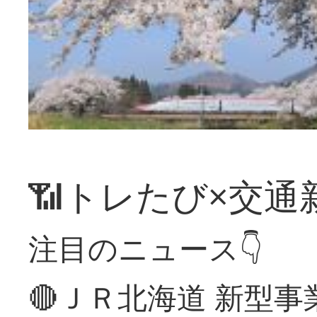
📶トレたび×交通
注目のニュース👇
🔴ＪＲ北海道 新型