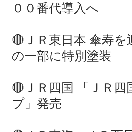
００番代導入へ
🔴ＪＲ東日本 傘寿
の一部に特別塗装
🔴ＪＲ四国 「ＪＲ
プ」発売