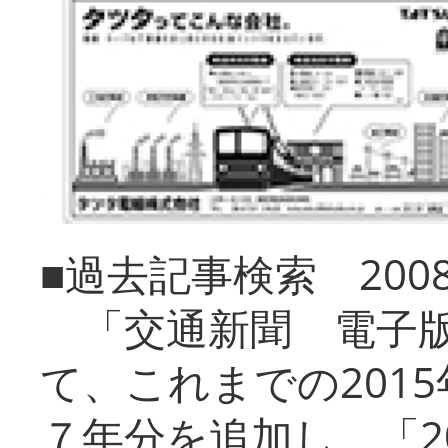
■過去記事検索 20
「交通新聞 電子版
て、これまでの201
７年分を追加し、「2