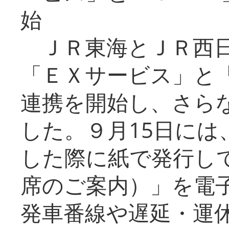
始
ＪＲ東海とＪＲ西日
「ＥＸサービス」と「
連携を開始し、さら
した。９月15日には
した際に紙で発行し
席のご案内）」を電
発車番線や遅延・運