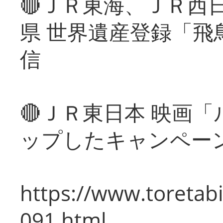
🔴ＪＲ東海、ＪＲ西
県 世界遺産登録「飛
信
🔴ＪＲ東日本 映画
ップしたキャンペー
https://www.toretabi
091.html