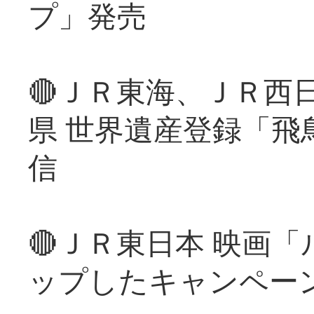
プ」発売
🔴ＪＲ東海、ＪＲ西
県 世界遺産登録「飛
信
🔴ＪＲ東日本 映画
ップしたキャンペー