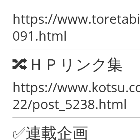
https://www.toretabi
091.html
🔀ＨＰリンク集
https://www.kotsu.c
22/post_5238.html
✅連載企画