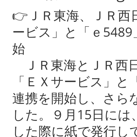
👉ＪＲ東海、ＪＲ西
ービス」と「ｅ548
始
ＪＲ東海とＪＲ西日
「ＥＸサービス」と「
連携を開始し、さら
した。９月15日には
した際に紙で発行し