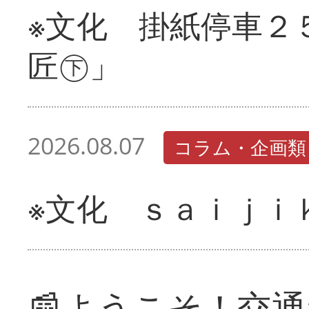
※文化 掛紙停車２
匠㊦」
2026.08.07
コラム・企画類
※文化 ｓａｉｊｉ
📰ようこそ！交