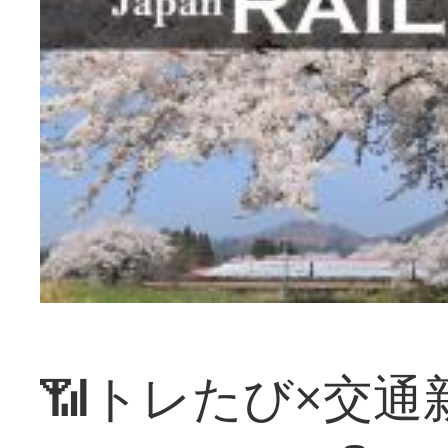
📶トレたび×交通