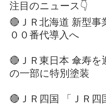
注目のニュース👇
🔴ＪＲ北海道 新型
００番代導入へ
🔴ＪＲ東日本 傘寿
の一部に特別塗装
🔴ＪＲ四国 「ＪＲ