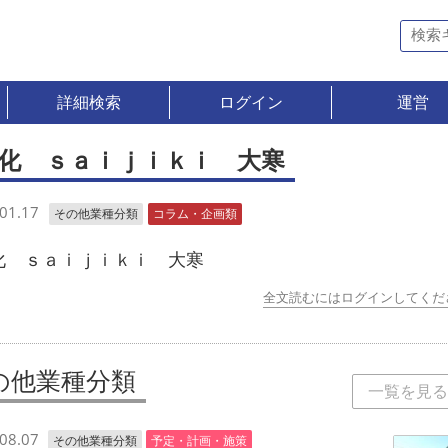
詳細検索
ログイン
運営
文化 ｓａｉｊｉｋｉ 大寒
01.17
その他業種分類
コラム・企画類
化 ｓａｉｊｉｋｉ 大寒
全文読むにはログインしてくだ
の他業種分類
一覧を見る
08.07
その他業種分類
予定・計画・施策