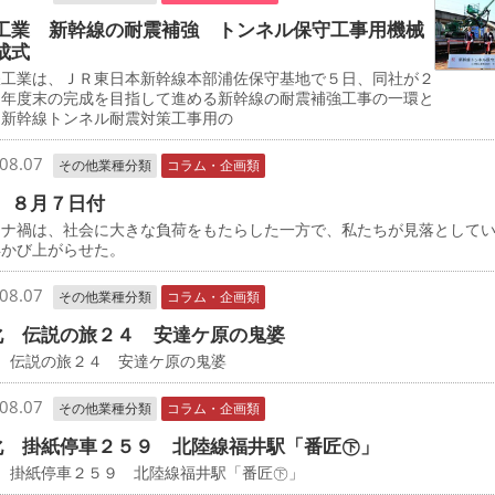
工業 新幹線の耐震補強 トンネル保守工事用機械
成式
工業は、ＪＲ東日本新幹線本部浦佐保守基地で５日、同社が２
０年度末の完成を目指して進める新幹線の耐震補強工事の一環と
、新幹線トンネル耐震対策工事用の
08.07
その他業種分類
コラム・企画類
 ８月７日付
ナ禍は、社会に大きな負荷をもたらした一方で、私たちが見落として
浮かび上がらせた。
08.07
その他業種分類
コラム・企画類
化 伝説の旅２４ 安達ケ原の鬼婆
 伝説の旅２４ 安達ケ原の鬼婆
08.07
その他業種分類
コラム・企画類
化 掛紙停車２５９ 北陸線福井駅「番匠㊦」
化 掛紙停車２５９ 北陸線福井駅「番匠㊦」