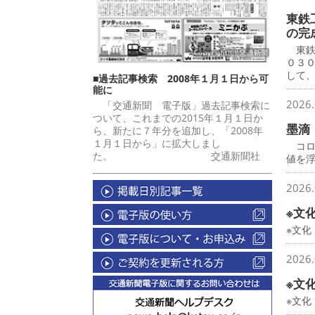
東鉄
の完
東鉄
０３
して
■過去記事検索 2008年１月１日から可
能に
2026.
「交通新聞 電子版」過去記事検索に
ついて、これまでの2015年１月１日か
墨滴
ら、新たに７年分を追加し、「2008年
１月１日から」に拡大しまし
コロ
た。 交通新聞社
値を
2026.
※文
※文化
2026.
※文
※文