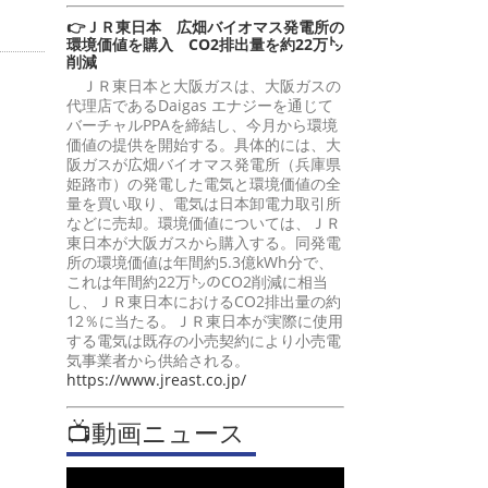
👉ＪＲ東日本 広畑バイオマス発電所の
環境価値を購入 CO2排出量を約22万㌧
削減
ＪＲ東日本と大阪ガスは、大阪ガスの
代理店であるDaigas エナジーを通じて
バーチャルPPAを締結し、今月から環境
価値の提供を開始する。具体的には、大
阪ガスが広畑バイオマス発電所（兵庫県
姫路市）の発電した電気と環境価値の全
量を買い取り、電気は日本卸電力取引所
などに売却。環境価値については、ＪＲ
東日本が大阪ガスから購入する。同発電
所の環境価値は年間約5.3億kWh分で、
これは年間約22万㌧のCO2削減に相当
し、ＪＲ東日本におけるCO2排出量の約
12％に当たる。ＪＲ東日本が実際に使用
する電気は既存の小売契約により小売電
気事業者から供給される。
https://www.jreast.co.jp/
📺動画ニュース