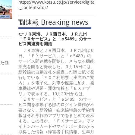
https://www.kotsu.co.jp/service/digita
l_contents/tdr/
📶速報 Breaking news
👉ＪＲ東海、ＪＲ西日本、ＪＲ九州
「ＥＸサービス」と「ｅ5489」のサー
ビス間連携を開始
ＪＲ東海とＪＲ西日本、ＪＲ九州は６
日、「ＥＸサービス」と「ｅ5489」の
サービス間連携を開始し、さらなる機能
いた価
拡充を図ると発表した。９月15日には、
新幹線の自動改札を通過した際に紙で発
行している「ＥＸご利用票（座席のご案
内）」を電子化。列車や座席に加え、発
車番線や遅延・運休情報も「ＥＸアプ
リ」で表示する。10月20日からは、
「ＥＸサービス」と「ｅ5489」のサー
ビス間を移動する際のログイン操作が不
要となり、新幹線・在来線特急の予約情
報はそれぞれのアプリでをまとめて表示
する。このほか、「ＥＸサービス」でマ
イナンバーカードやマイナポータルから
取得した情報（障害者手帳情報、生年月