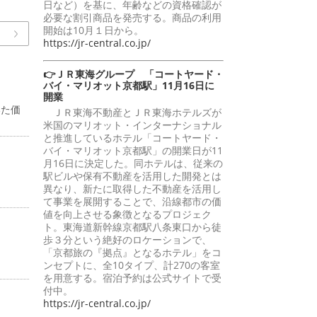
日など）を基に、年齢などの資格確認が
必要な割引商品を発売する。商品の利用
開始は10月１日から。
https://jr-central.co.jp/
👉ＪＲ東海グループ 「コートヤード・
バイ・マリオット京都駅」11月16日に
開業
いた価
ＪＲ東海不動産とＪＲ東海ホテルズが
米国のマリオット・インターナショナル
と推進しているホテル「コートヤード・
バイ・マリオット京都駅」の開業日が11
月16日に決定した。同ホテルは、従来の
駅ビルや保有不動産を活用した開発とは
異なり、新たに取得した不動産を活用し
て事業を展開することで、沿線都市の価
値を向上させる象徴となるプロジェク
ト。東海道新幹線京都駅八条東口から徒
歩３分という絶好のロケーションで、
「京都旅の『拠点』となるホテル」をコ
ンセプトに、全10タイプ、計270の客室
を用意する。宿泊予約は公式サイトで受
付中。
https://jr-central.co.jp/