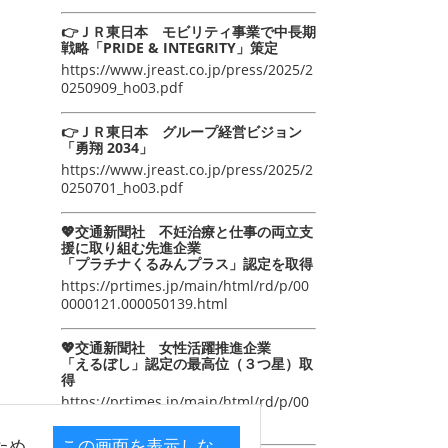
👉ＪＲ東日本 モビリティ事業で中長期
戦略「PRIDE & INTEGRITY」策定
https://www.jreast.co.jp/press/2025/2
0250909_ho03.pdf
👉ＪＲ東日本 グループ経営ビジョン
「勇翔 2034」
https://www.jreast.co.jp/press/2025/2
0250701_ho03.pdf
💖交通新聞社 不妊治療と仕事の両立支
援に取り組む先進企業
「プラチナくるみんプラス」認定を取得
https://prtimes.jp/main/html/rd/p/00
0000121.000050139.html
💖交通新聞社 女性活躍推進企業
「えるぼし」認定の最高位（３つ星）取
得
https://prtimes.jp/main/html/rd/p/00
0000105.000050139.html
ため
この画面を表示しな