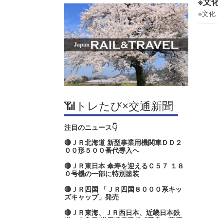
※文
※文化
📶トレたび×交通新聞
注目のニュース👇
🔴ＪＲ北海道 新型事業用機関車ＤＤ２
００形５００番代導入へ
🔴ＪＲ東日本 傘寿を迎えるＣ５７ １８
０号機の一部に特別塗装
🔴ＪＲ四国 「ＪＲ四国８０００系キッ
ズキャップ」発売
🔴ＪＲ東海、ＪＲ西日本、近畿日本鉄