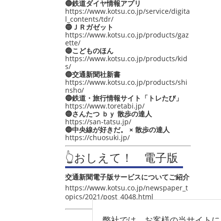
🔵鉄道ダイヤ情報アプリ
https://www.kotsu.co.jp/service/digita
l_contents/tdr/
🔵ＪＲガゼット
https://www.kotsu.co.jp/products/gaz
ette/
🔵こどものほん
https://www.kotsu.co.jp/products/kid
s/
🔵交通新聞社新書
https://www.kotsu.co.jp/products/shi
nsho/
🔵鉄道・旅行情報サイト「トレたび」
https://www.toretabi.jp/
🔵さんたつ ｂｙ 散歩の達人
https://san-tatsu.jp/
🔵中央線が好きだ。 × 散歩の達人
https://chuosuki.jp/
👆おしえて！ 電子版
交通新聞電子版サービスについてご紹介
https://www.kotsu.co.jp/newspaper_t
opics/2021/post_4048.html
弊社では、お客様の当サイトに