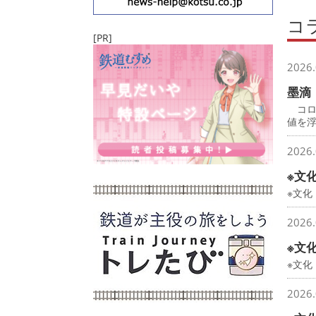
コ
[PR]
2026.
墨滴
コロ
値を
2026.
※文
※文化
2026.
※文
※文
2026.