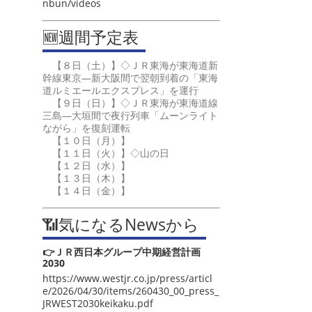
nbun/videos
🆕週間予定表
【８日（土）】◇ＪＲ東海が東海道新
幹線東京―新大阪間で翌朝到着の「東海
道ルミエールエクスプレス」を運行
【９日（日）】◇ＪＲ東海が東海道線
三島―大垣間で夜行列車「ムーンライト
ながら」を復刻運転
【１０日（月）】
【１１日（火）】◇山の日
【１２日（水）】
【１３日（木）】
【１４日（金）】
📶気になるNewsから
👉ＪＲ西日本グループ中期経営計画
2030
https://www.westjr.co.jp/press/articl
e/2026/04/30/items/260430_00_press_
JRWEST2030keikaku.pdf