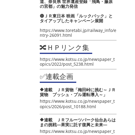
道、奈良県 世界遺産登録「飛鳥・藤原
の宮都」の魅力発信
🔴ＪＲ東日本 映画「ルックバック」と
タイアップしたキャンペーン展開
https://www.toretabi.jp/railway_info/e
ntry-26091.html
🔀ＨＰリンク集
https://www.kotsu.co.jp/newspaper_t
opics/2022/post_5238.html
✅連載企画
🔶連載 ＪＲ貨物「梅田峠に挑む～ＪＲ
貨物 プッシュ・プル運転導入～」
https://www.kotsu.co.jp/newspaper_t
opics/2026/post_10188.html
🔶連載 ＪＲフルーツパーク仙台あらは
まの挑戦―果実に託す復興と未来―
https://www.kotsu.co.jp/newspaper_t