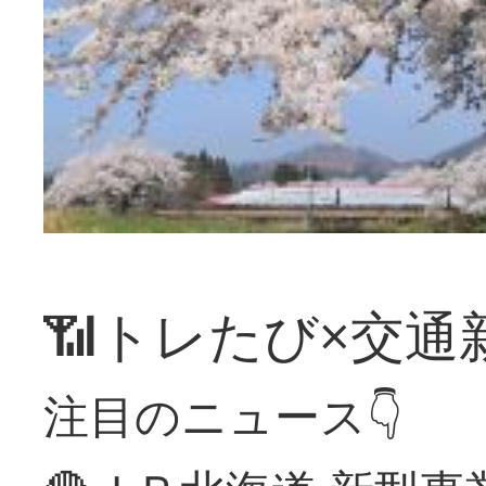
📶トレたび×交通
注目のニュース👇