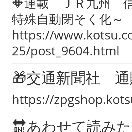
🔶連載 ＪＲ九州 
特殊自動閉そく化～
https://www.kotsu.c
25/post_9604.html
🎁交通新聞社 通
https://zpgshop.kots
🔛あわせて読み