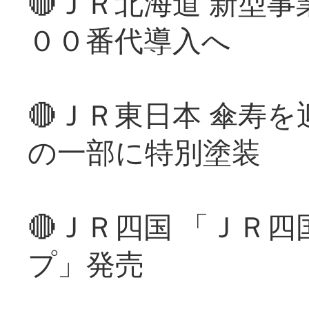
🔴ＪＲ北海道 新型
００番代導入へ
🔴ＪＲ東日本 傘寿
の一部に特別塗装
🔴ＪＲ四国 「ＪＲ
プ」発売