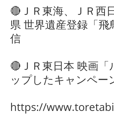
🔴ＪＲ東海、ＪＲ西
県 世界遺産登録「飛
信
🔴ＪＲ東日本 映画
ップしたキャンペー
https://www.toretabi