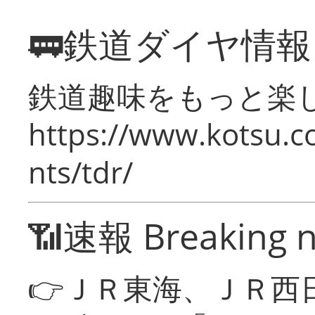
🚃鉄道ダイヤ情
鉄道趣味をもっと楽
https://www.kotsu.co
nts/tdr/
📶速報 Breaking 
👉ＪＲ東海、ＪＲ西