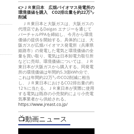
👉ＪＲ東日本 広畑バイオマス発電所の
環境価値を購入 CO2排出量を約22万㌧
削減
ＪＲ東日本と大阪ガスは、大阪ガスの
代理店であるDaigas エナジーを通じて
バーチャルPPAを締結し、今月から環境
価値の提供を開始する。具体的には、大
阪ガスが広畑バイオマス発電所（兵庫県
姫路市）の発電した電気と環境価値の全
量を買い取り、電気は日本卸電力取引所
などに売却。環境価値については、ＪＲ
東日本が大阪ガスから購入する。同発電
所の環境価値は年間約5.3億kWh分で、
これは年間約22万㌧のCO2削減に相当
し、ＪＲ東日本におけるCO2排出量の約
12％に当たる。ＪＲ東日本が実際に使用
する電気は既存の小売契約により小売電
気事業者から供給される。
https://www.jreast.co.jp/
📺動画ニュース