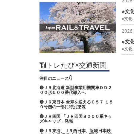
2026.
※文
※文
2026.
※文
※文化
📶トレたび×交通新聞
注目のニュース👇
🔴ＪＲ北海道 新型事業用機関車ＤＤ２
００形５００番代導入へ
🔴ＪＲ東日本 傘寿を迎えるＣ５７ １８
０号機の一部に特別塗装
🔴ＪＲ四国 「ＪＲ四国８０００系キッ
ズキャップ」発売
🔴ＪＲ東海、ＪＲ西日本、近畿日本鉄