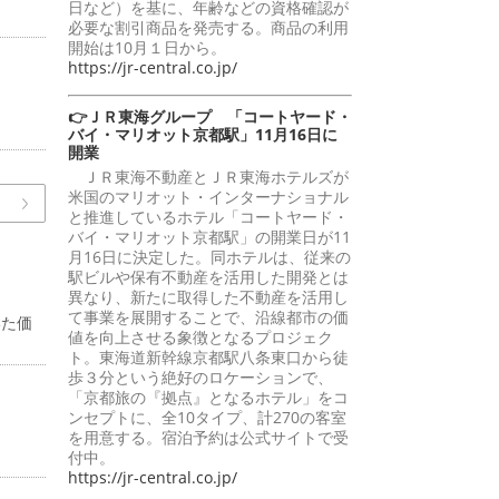
日など）を基に、年齢などの資格確認が
必要な割引商品を発売する。商品の利用
開始は10月１日から。
https://jr-central.co.jp/
👉ＪＲ東海グループ 「コートヤード・
バイ・マリオット京都駅」11月16日に
開業
ＪＲ東海不動産とＪＲ東海ホテルズが
米国のマリオット・インターナショナル
と推進しているホテル「コートヤード・
バイ・マリオット京都駅」の開業日が11
月16日に決定した。同ホテルは、従来の
駅ビルや保有不動産を活用した開発とは
異なり、新たに取得した不動産を活用し
て事業を展開することで、沿線都市の価
いた価
値を向上させる象徴となるプロジェク
ト。東海道新幹線京都駅八条東口から徒
歩３分という絶好のロケーションで、
「京都旅の『拠点』となるホテル」をコ
ンセプトに、全10タイプ、計270の客室
を用意する。宿泊予約は公式サイトで受
付中。
https://jr-central.co.jp/