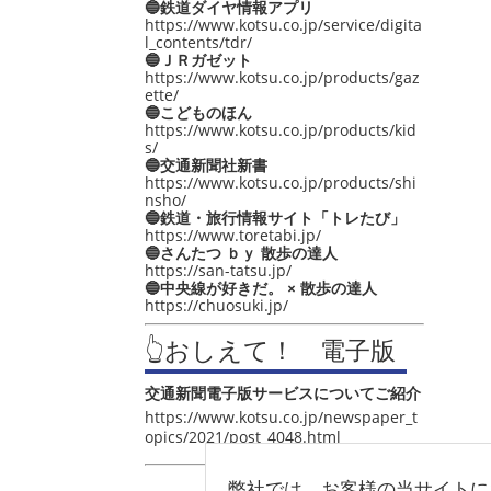
🔵鉄道ダイヤ情報アプリ
https://www.kotsu.co.jp/service/digita
l_contents/tdr/
🔵ＪＲガゼット
https://www.kotsu.co.jp/products/gaz
ette/
🔵こどものほん
https://www.kotsu.co.jp/products/kid
s/
🔵交通新聞社新書
https://www.kotsu.co.jp/products/shi
nsho/
🔵鉄道・旅行情報サイト「トレたび」
https://www.toretabi.jp/
🔵さんたつ ｂｙ 散歩の達人
https://san-tatsu.jp/
🔵中央線が好きだ。 × 散歩の達人
https://chuosuki.jp/
👆おしえて！ 電子版
交通新聞電子版サービスについてご紹介
https://www.kotsu.co.jp/newspaper_t
opics/2021/post_4048.html
弊社では、お客様の当サイトに