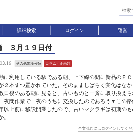
詳細検索
ログイン
運営
滴 ３月１９日付
03.19
その他業種分類
コラム・企画類
に利用している駅である朝、上下線の間に新品のＰＣ
が２本ずつ置かれていた。そのまましばらく変化はなか
数日後のある朝に見ると、古いものと一斉に取り換えら
。夜間作業で一夜のうちに交換したのであろう▼この路
年以上前に移設開業したので、古いマクラギは初期のも
か。
全文読むにはログインしてくだ