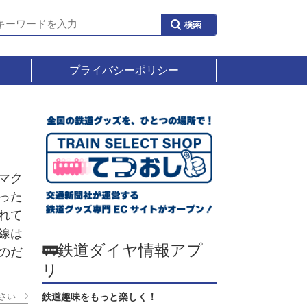
プライバシーポリシー
マク
った
れて
線は
🚃鉄道ダイヤ情報アプ
のだ
リ
さい
鉄道趣味をもっと楽しく！