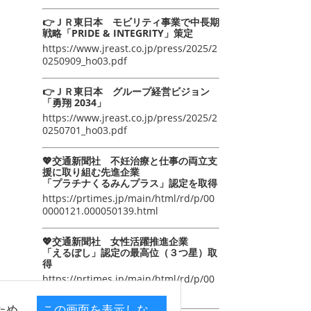
👉ＪＲ東日本 モビリティ事業で中長期
戦略「PRIDE & INTEGRITY」策定
https://www.jreast.co.jp/press/2025/2
0250909_ho03.pdf
👉ＪＲ東日本 グループ経営ビジョン
「勇翔 2034」
https://www.jreast.co.jp/press/2025/2
0250701_ho03.pdf
💖交通新聞社 不妊治療と仕事の両立支
援に取り組む先進企業
「プラチナくるみんプラス」認定を取得
https://prtimes.jp/main/html/rd/p/00
0000121.000050139.html
💖交通新聞社 女性活躍推進企業
「えるぼし」認定の最高位（３つ星）取
得
https://prtimes.jp/main/html/rd/p/00
0000105.000050139.html
ため
この画面を表示しな