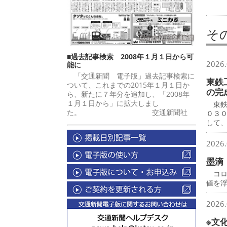
そ
■過去記事検索 2008年１月１日から可
2026.
能に
「交通新聞 電子版」過去記事検索に
東鉄
ついて、これまでの2015年１月１日か
の完
ら、新たに７年分を追加し、「2008年
１月１日から」に拡大しまし
東鉄
た。 交通新聞社
０３
して
2026.
墨滴
コロ
値を
2026.
※文