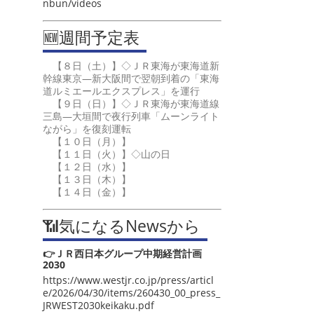
nbun/videos
🆕週間予定表
【８日（土）】◇ＪＲ東海が東海道新
幹線東京―新大阪間で翌朝到着の「東海
道ルミエールエクスプレス」を運行
【９日（日）】◇ＪＲ東海が東海道線
三島―大垣間で夜行列車「ムーンライト
ながら」を復刻運転
【１０日（月）】
【１１日（火）】◇山の日
【１２日（水）】
【１３日（木）】
【１４日（金）】
📶気になるNewsから
👉ＪＲ西日本グループ中期経営計画
2030
https://www.westjr.co.jp/press/articl
e/2026/04/30/items/260430_00_press_
JRWEST2030keikaku.pdf