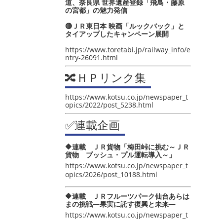
道、奈良県 世界遺産登録「飛鳥・藤原
の宮都」の魅力発信
🔴ＪＲ東日本 映画「ルックバック」と
タイアップしたキャンペーン展開
https://www.toretabi.jp/railway_info/e
ntry-26091.html
🔀ＨＰリンク集
https://www.kotsu.co.jp/newspaper_t
opics/2022/post_5238.html
✅連載企画
🔶連載 ＪＲ貨物「梅田峠に挑む～ＪＲ
貨物 プッシュ・プル運転導入～」
https://www.kotsu.co.jp/newspaper_t
opics/2026/post_10188.html
🔶連載 ＪＲフルーツパーク仙台あらは
まの挑戦―果実に託す復興と未来―
https://www.kotsu.co.jp/newspaper_t