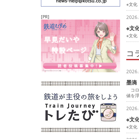
※文化
[PR]
2026.
※文
※文
コ
2026.
墨滴
コロ
値を
2026.
※文
※文化