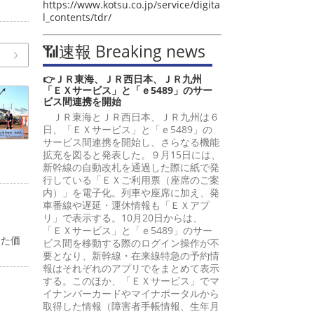
https://www.kotsu.co.jp/service/digita
l_contents/tdr/
📶速報 Breaking news
👉ＪＲ東海、ＪＲ西日本、ＪＲ九州
「ＥＸサービス」と「ｅ5489」のサー
ビス間連携を開始
ＪＲ東海とＪＲ西日本、ＪＲ九州は６
日、「ＥＸサービス」と「ｅ5489」の
サービス間連携を開始し、さらなる機能
拡充を図ると発表した。９月15日には、
新幹線の自動改札を通過した際に紙で発
行している「ＥＸご利用票（座席のご案
内）」を電子化。列車や座席に加え、発
車番線や遅延・運休情報も「ＥＸアプ
リ」で表示する。10月20日からは、
「ＥＸサービス」と「ｅ5489」のサー
いた価
ビス間を移動する際のログイン操作が不
要となり、新幹線・在来線特急の予約情
報はそれぞれのアプリでをまとめて表示
する。このほか、「ＥＸサービス」でマ
イナンバーカードやマイナポータルから
取得した情報（障害者手帳情報、生年月