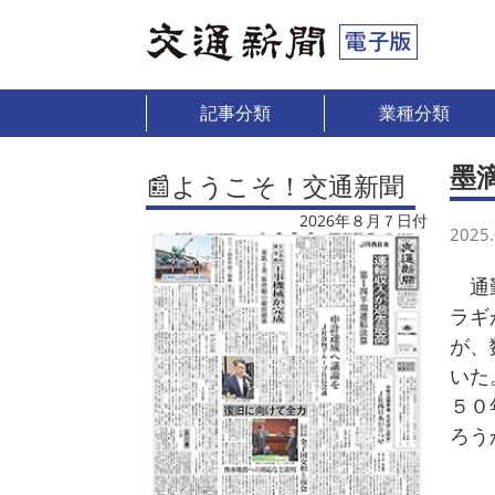
記事分類
業種分類
墨
📰ようこそ！交通新聞
2026年８月７日付
2025.
通勤
ラギ
が、
いた
５０
ろう