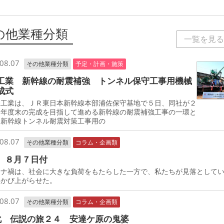
の他業種分類
一覧を見る
08.07
その他業種分類
予定・計画・施策
工業 新幹線の耐震補強 トンネル保守工事用機械
成式
工業は、ＪＲ東日本新幹線本部浦佐保守基地で５日、同社が２
０年度末の完成を目指して進める新幹線の耐震補強工事の一環と
、新幹線トンネル耐震対策工事用の
08.07
その他業種分類
コラム・企画類
 ８月７日付
ナ禍は、社会に大きな負荷をもたらした一方で、私たちが見落として
浮かび上がらせた。
08.07
その他業種分類
コラム・企画類
化 伝説の旅２４ 安達ケ原の鬼婆