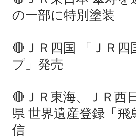
の一部に特別塗装
🔴ＪＲ四国 「ＪＲ
プ」発売
🔴ＪＲ東海、ＪＲ西
県 世界遺産登録「飛
信