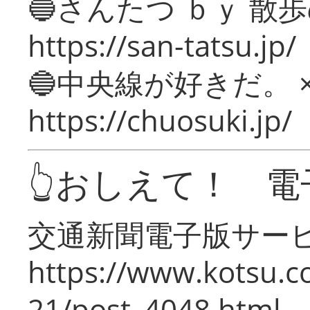
🔵さんたつ ｂｙ 散
https://san-tatsu.jp/
🔵中央線が好きだ。 
https://chuosuki.jp/
👆おしえて！ 電
交通新聞電子版サー
https://www.kotsu.c
21/post_4048.html