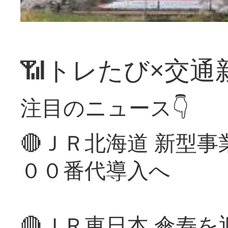
📶トレたび×交通
注目のニュース👇
🔴ＪＲ北海道 新型
００番代導入へ
🔴ＪＲ東日本 傘寿