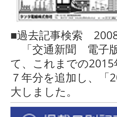
■過去記事検索 20
「交通新聞 電子版
て、これまでの201
７年分を追加し、「2
大しました