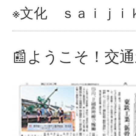
※文化 ｓａｉｊｉ
📰ようこそ！交