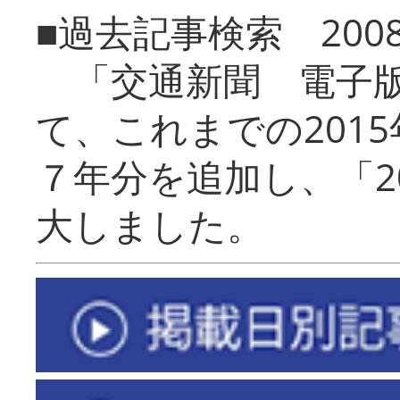
■過去記事検索 20
「交通新聞 電子版
て、これまでの201
７年分を追加し、「2
大しました