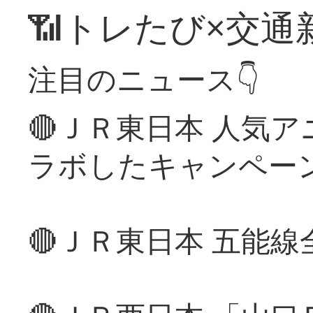
📶トレたび×交通
注目のニュース👇
🔴ＪＲ東日本 人気
ラボしたキャンペー
🔴ＪＲ東日本 五能