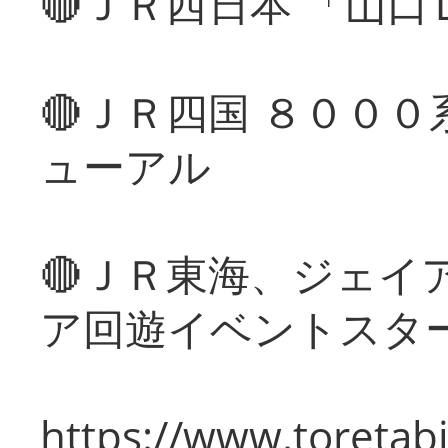
🔴ＪＲ西日本 「山
🔴ＪＲ四国 ８００
ューアル
🔴ＪＲ東海、ジェイ
ア回遊イベントスタ
https://www.toretabi