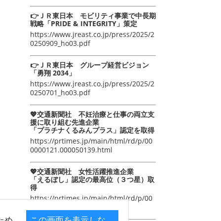
👉ＪＲ東日本 モビリティ事業で中長期
戦略「PRIDE & INTEGRITY」策定
https://www.jreast.co.jp/press/2025/2
0250909_ho03.pdf
👉ＪＲ東日本 グループ経営ビジョン
「勇翔 2034」
https://www.jreast.co.jp/press/2025/2
0250701_ho03.pdf
💖交通新聞社 不妊治療と仕事の両立支
援に取り組む先進企業
「プラチナくるみんプラス」認定を取得
https://prtimes.jp/main/html/rd/p/00
0000121.000050139.html
💖交通新聞社 女性活躍推進企業
「えるぼし」認定の最高位（３つ星）取
得
https://prtimes.jp/main/html/rd/p/00
0000105.000050139.html
ため
この画面を表示しな