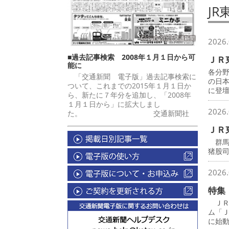
JR
2026.
■過去記事検索 2008年１月１日から可
ＪＲ
能に
各分
「交通新聞 電子版」過去記事検索に
の日
ついて、これまでの2015年１月１日か
に登
ら、新たに７年分を追加し、「2008年
１月１日から」に拡大しまし
2026.
た。 交通新聞社
ＪＲ
群馬
猪股
2026.
特集
ＪＲ
ム「
に始