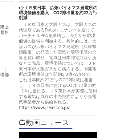
👉ＪＲ東日本 広畑バイオマス発電所の
環境価値を購入 CO2排出量を約22万㌧
削減
ＪＲ東日本と大阪ガスは、大阪ガスの
峰隆之
代理店であるDaigas エナジーを通じて
際規格
バーチャルPPAを締結し、今月から環境
価値の提供を開始する。具体的には、大
阪ガスが広畑バイオマス発電所（兵庫県
姫路市）の発電した電気と環境価値の全
量を買い取り、電気は日本卸電力取引所
などに売却。環境価値については、ＪＲ
東日本が大阪ガスから購入する。同発電
ャー）
所の環境価値は年間約5.3億kWh分で、
設備部
これは年間約22万㌧のCO2削減に相当
し、ＪＲ東日本におけるCO2排出量の約
12％に当たる。ＪＲ東日本が実際に使用
する電気は既存の小売契約により小売電
気事業者から供給される。
https://www.jreast.co.jp/
📺動画ニュース