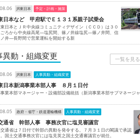
08.06
JR東日本
予定・計画・施策
東日本など 甲府駅でＥ１３１系親子試乗会
東日本とＪＲ中央線コミュニティデザイン（ＣＣＤ）は３０
秋ごろから中央線高尾―塩尻間、篠ノ井線塩尻―篠ノ井間、信
篠ノ井―長野間で営業運転を開始する新
事異動・組織変更
一覧を見る
08.06
JR東日本
人事異動・組織変更
東日本新潟事業本部人事 ８月１日付
事業本部マネージャー・設備部設備統括（新潟事業本部サブマネージ
司
08.05
政府・省庁・鉄道運輸機構
人事異動・組織変更
交通省 幹部人事 事務次官に塩見審議官
交通省は７日付で幹部の異動を発令する。７月３１日の閣議で承認
た。国土交通事務次官には塩見英之国土交通審議官が就任。