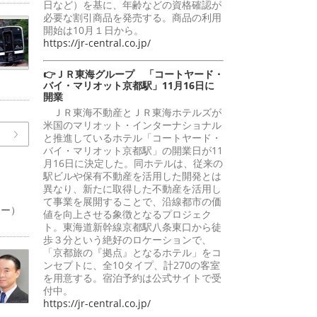
日など）を基に、年齢などの資格確認が
必要な割引商品を発売する。商品の利用
開始は10月１日から。
https://jr-central.co.jp/
👉ＪＲ東海グループ 「コートヤード・
バイ・マリオット京都駅」11月16日に
開業
ＪＲ東海不動産とＪＲ東海ホテルズが
米国のマリオット・インターナショナル
と推進しているホテル「コートヤード・
バイ・マリオット京都駅」の開業日が11
月16日に決定した。同ホテルは、従来の
駅ビルや保有不動産を活用した開発とは
異なり、新たに取得した不動産を活用し
て事業を展開することで、沿線都市の価
ャー）
値を向上させる象徴となるプロジェク
ト。東海道新幹線京都駅八条東口から徒
歩３分という絶好のロケーションで、
「京都旅の『拠点』となるホテル」をコ
ンセプトに、全10タイプ、計270の客室
を用意する。宿泊予約は公式サイトで受
付中。
https://jr-central.co.jp/