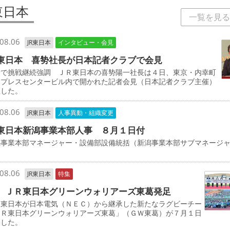
東日本
一覧を見る
08.06
JR東日本
インタビュー・会見
東日本 喜㔟社長が日本記者クラブで会見
野で挑戦継続強調 ＪＲ東日本の喜㔟陽一社長は４日、東京・内幸町
本プレスセンタービル内で開かれた記者会見（日本記者クラブ主催）
壇した。
08.06
JR東日本
人事異動・組織変更
東日本新潟事業本部人事 ８月１日付
事業本部マネージャー・設備部設備統括（新潟事業本部サブマネージ
司
08.06
JR東日本
特集
 ＪＲ東日本グリーンウォリアーズ東葛発足
東日本が日本電気（ＮＥＣ）から継承した新たなラグビーチー
ＪＲ東日本グリーンウォリアーズ東葛」（ＧＷ東葛）が７月１日
動した。