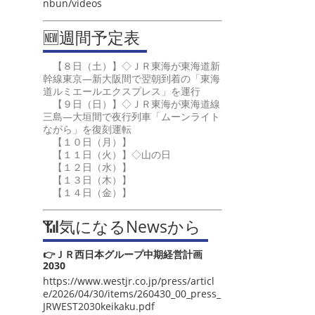
nbun/videos
🆕週間予定表
【８日（土）】◇ＪＲ東海が東海道新
幹線東京―新大阪間で翌朝到着の「東海
道ルミエールエクスプレス」を運行
【９日（日）】◇ＪＲ東海が東海道線
三島―大垣間で夜行列車「ムーンライト
ながら」を復刻運転
【１０日（月）】
【１１日（火）】◇山の日
【１２日（水）】
【１３日（木）】
【１４日（金）】
📶気になるNewsから
👉ＪＲ西日本グループ中期経営計画
2030
https://www.westjr.co.jp/press/articl
e/2026/04/30/items/260430_00_press_
JRWEST2030keikaku.pdf