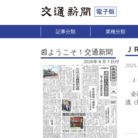
記事分類
業種分類
Ｊ
📰ようこそ！交通新聞
2026年８月７日付
2025.
ＪＲ
企画
流（