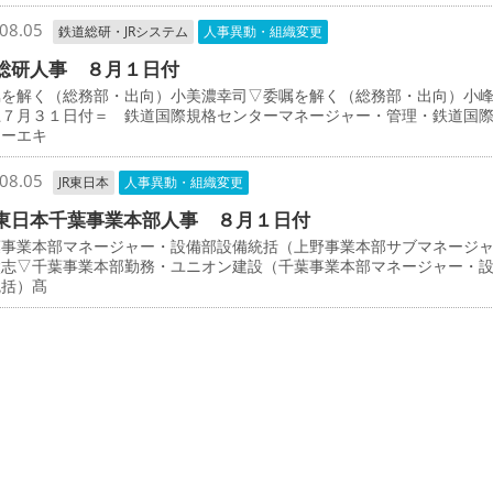
08.05
鉄道総研・JRシステム
人事異動・組織変更
総研人事 ８月１日付
を解く（総務部・出向）小美濃幸司▽委嘱を解く（総務部・出向）小
上７月３１日付＝ 鉄道国際規格センターマネージャー・管理・鉄道国
ターエキ
08.05
JR東日本
人事異動・組織変更
東日本千葉事業本部人事 ８月１日付
事業本部マネージャー・設備部設備統括（上野事業本部サブマネージ
太志▽千葉事業本部勤務・ユニオン建設（千葉事業本部マネージャー・
統括）髙