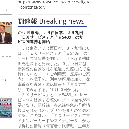
https://www.kotsu.co.jp/service/digita
l_contents/tdr/
📶速報 Breaking news
👉ＪＲ東海、ＪＲ西日本、ＪＲ九州
「ＥＸサービス」と「ｅ5489」のサー
ビス間連携を開始
ＪＲ東海とＪＲ西日本、ＪＲ九州は６
日、「ＥＸサービス」と「ｅ5489」の
サービス間連携を開始し、さらなる機能
拡充を図ると発表した。９月15日には、
新幹線の自動改札を通過した際に紙で発
行している「ＥＸご利用票（座席のご案
内）」を電子化。列車や座席に加え、発
ャー）
車番線や遅延・運休情報も「ＥＸアプ
リ」で表示する。10月20日からは、
「ＥＸサービス」と「ｅ5489」のサー
ビス間を移動する際のログイン操作が不
要となり、新幹線・在来線特急の予約情
報はそれぞれのアプリでをまとめて表示
する。このほか、「ＥＸサービス」でマ
イナンバーカードやマイナポータルから
取得した情報（障害者手帳情報、生年月