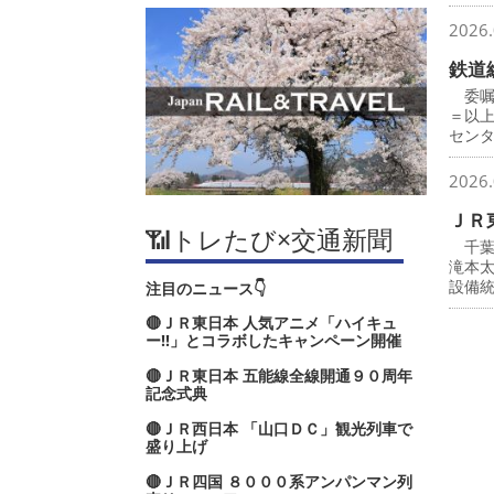
2026.
鉄道
委嘱
＝以
セン
2026.
ＪＲ
📶トレたび×交通新聞
千葉
滝本
設備
注目のニュース👇
🔴ＪＲ東日本 人気アニメ「ハイキュ
ー‼」とコラボしたキャンペーン開催
🔴ＪＲ東日本 五能線全線開通９０周年
記念式典
🔴ＪＲ西日本 「山口ＤＣ」観光列車で
盛り上げ
🔴ＪＲ四国 ８０００系アンパンマン列