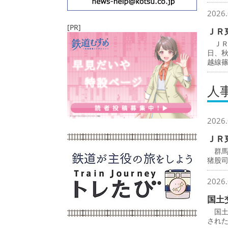
2026.
[PR]
ＪＲ
ＪＲ
日、
越線
人
2026.
ＪＲ
群馬
猪股
2026.
国土
国土
され