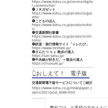
https://www.kotsu.co.jp/service/digita
l_contents/tdr/
🔵ＪＲガゼット
https://www.kotsu.co.jp/products/gaz
ette/
🔵こどものほん
https://www.kotsu.co.jp/products/kid
s/
🔵交通新聞社新書
https://www.kotsu.co.jp/products/shi
nsho/
🔵鉄道・旅行情報サイト「トレたび」
https://www.toretabi.jp/
🔵さんたつ ｂｙ 散歩の達人
https://san-tatsu.jp/
🔵中央線が好きだ。 × 散歩の達人
https://chuosuki.jp/
👆おしえて！ 電子版
交通新聞電子版サービスについてご紹介
https://www.kotsu.co.jp/newspaper_t
opics/2021/post_4048.html
弊社では、お客様の当サイトに