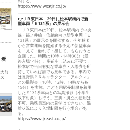
約する。
https://www.westjr.co.jp/
👉ＪＲ東日本 29日に松本駅構内で新
型車両「Ｅ131系」の展示会
ＪＲ東日本は29日、松本駅構内で中央
線・篠ノ井線・信越線向け新型車両「Ｅ
131系」の展示会を開催する。今年秋頃
から営業運転を開始する予定の新型車両
を「見て・触れて・感じて」もらおうと
企画した。時間は10時～14時30分（最
」看
終入場14時）。事前申し込みは不要で、
松本駅で当日有効な乗車券・入場券を所
持していれば誰でも見学できる。車内で
産大前
は長野県ＰＲキャラクター「アルクマ」
ンス」
との撮影会（10時、12時、14時から各
15分）を実施。こども用駅長制服を着用
したＥ131系車両との写真撮影（小学生
以下対象）も行う。三脚・脚立の使用は
不可、乗務員室内の見学はできない。混
雑状況により入場制限を行う場合があ
る。
https://www.jreast.co.jp/