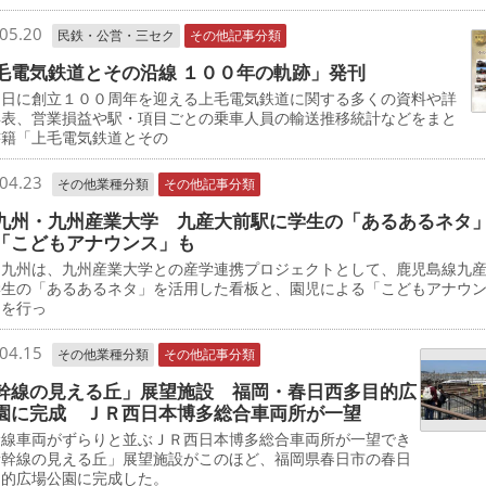
05.20
民鉄・公営・三セク
その他記事分類
毛電気鉄道とその沿線 １００年の軌跡」発刊
日に創立１００周年を迎える上毛電気鉄道に関する多くの資料や詳
年表、営業損益や駅・項目ごとの乗車人員の輸送推移統計などをまと
書籍「上毛電気鉄道とその
04.23
その他業種分類
その他記事分類
九州・九州産業大学 九産大前駅に学生の「あるあるネタ
「こどもアナウンス」も
九州は、九州産業大学との産学連携プロジェクトとして、鹿児島線九
学生の「あるあるネタ」を活用した看板と、園児による「こどもアナウ
用を行っ
04.15
その他業種分類
その他記事分類
幹線の見える丘」展望施設 福岡・春日西多目的広
園に完成 ＪＲ西日本博多総合車両所が一望
線車両がずらりと並ぶＪＲ西日本博多総合車両所が一望でき
新幹線の見える丘」展望施設がこのほど、福岡県春日市の春日
目的広場公園に完成した。