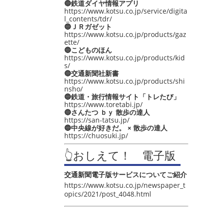
🔵鉄道ダイヤ情報アプリ
https://www.kotsu.co.jp/service/digita
l_contents/tdr/
🔵ＪＲガゼット
https://www.kotsu.co.jp/products/gaz
ette/
🔵こどものほん
https://www.kotsu.co.jp/products/kid
s/
🔵交通新聞社新書
https://www.kotsu.co.jp/products/shi
nsho/
🔵鉄道・旅行情報サイト「トレたび」
https://www.toretabi.jp/
🔵さんたつ ｂｙ 散歩の達人
https://san-tatsu.jp/
🔵中央線が好きだ。 × 散歩の達人
https://chuosuki.jp/
👆おしえて！ 電子版
交通新聞電子版サービスについてご紹介
https://www.kotsu.co.jp/newspaper_t
opics/2021/post_4048.html