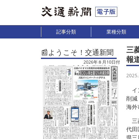
記事分類
業種分類
三
📰ようこそ！交通新聞
報
2026年８月10日付
2025.
イン
削減
海外
三菱
代田
県三