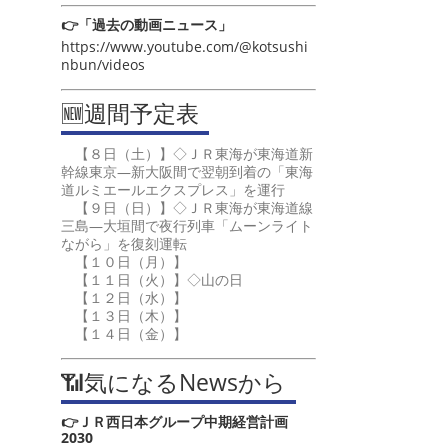
👉「過去の動画ニュース」
https://www.youtube.com/@kotsushi
nbun/videos
🆕週間予定表
【８日（土）】◇ＪＲ東海が東海道新
幹線東京―新大阪間で翌朝到着の「東海
道ルミエールエクスプレス」を運行
【９日（日）】◇ＪＲ東海が東海道線
三島―大垣間で夜行列車「ムーンライト
ながら」を復刻運転
【１０日（月）】
【１１日（火）】◇山の日
【１２日（水）】
【１３日（木）】
【１４日（金）】
📶気になるNewsから
👉ＪＲ西日本グループ中期経営計画
2030