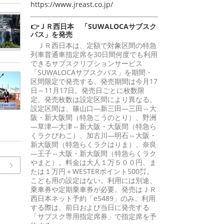
https://www.jreast.co.jp/
👉ＪＲ西日本 「SUWALOCAサブスク
パス」を発売
ＪＲ西日本は、定額で対象区間の特急
列車普通車指定席を30日間何度でも利用
できるサブスクリプションサービス
「SUWALOCAサブスクパス」を期間・
区間限定で発売する。発売期間は今月17
日～11月17日。発売日ごとに枚数限
定。発売枚数は設定区間により異なる。
設定区間は、篠山口―新三田―三田⇔大
阪・新大阪間（特急こうのとり）、野洲
―草津―大津⇔新大阪・大阪間（特急ら
くラクびわこ）、加古川―明石⇔大阪・
新大阪間（特急らくラクはりま）、奈良
―王子⇔大阪・新大阪間（特急らくラク
やまと）。料金は大人１万５００円、ま
たは１万円＋WESTERポイント500㌽。
こども用の設定はない。利用には別途、
乗車券や定期乗車券が必要。発売はＪＲ
西日本ネット予約「e5489」のみ。利用
する際は、前日および当日に発売する
「サブスク専用指定席券」で指定席を予