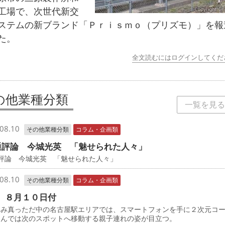
工場で、次世代新交
ステムの新ブランド「Ｐｒｉｓｍｏ（プリズモ）」を報
た。
全文読むにはログインしてくだ
の他業種分類
一覧を見る
08.10
その他業種分類
コラム・企画類
通評論 今城光英 「魅せられた人々」
通評論 今城光英 「魅せられた人々」
08.10
その他業種分類
コラム・企画類
 ８月１０日付
み真っただ中の名古屋駅エリアでは、スマートフォンを手に２次元コ
込んでは次のスポットへ移動する親子連れの姿が目立つ。