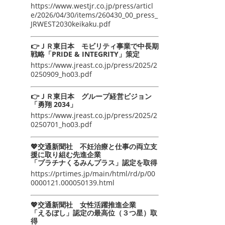
https://www.westjr.co.jp/press/articl
e/2026/04/30/items/260430_00_press_
JRWEST2030keikaku.pdf
👉ＪＲ東日本 モビリティ事業で中長期
戦略「PRIDE & INTEGRITY」策定
https://www.jreast.co.jp/press/2025/2
0250909_ho03.pdf
👉ＪＲ東日本 グループ経営ビジョン
「勇翔 2034」
https://www.jreast.co.jp/press/2025/2
0250701_ho03.pdf
💖交通新聞社 不妊治療と仕事の両立支
援に取り組む先進企業
「プラチナくるみんプラス」認定を取得
https://prtimes.jp/main/html/rd/p/00
0000121.000050139.html
💖交通新聞社 女性活躍推進企業
「えるぼし」認定の最高位（３つ星）取
得