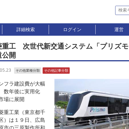
詳細検索
ログイン
運営
菱重工 次世代新交通システム「プリズモ
道公開
05.23
その他業種分類
その他記事分類
フラ建設費が大幅
 数年後に実用化
市場に展開
重工業（東京都千
区）は１９日、広島
原市の三原製作所和