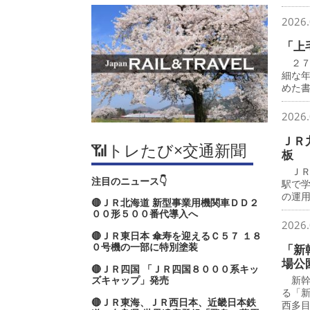
2026.
「上
２７
細な
めた
2026.
ＪＲ
📶トレたび×交通新聞
板 
ＪＲ
注目のニュース👇
駅で
の運
🔴ＪＲ北海道 新型事業用機関車ＤＤ２
００形５００番代導入へ
2026.
🔴ＪＲ東日本 傘寿を迎えるＣ５７ １８
０号機の一部に特別塗装
「新
場公
🔴ＪＲ四国 「ＪＲ四国８０００系キッ
ズキャップ」発売
新幹
る「
🔴ＪＲ東海、ＪＲ西日本、近畿日本鉄
西多