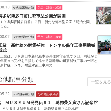
08.10
その他業種分類
予定・計画・施策
博多駅博多口前に都市型公園が開園
ＪＲ博多駅博多口前に７日、新たな都市型公園「明治公園」
園した。
08.07
その他業種分類
予定・計画・施策
工業 新幹線の耐震補強 トンネル保守工事用機械
成式
工業は、ＪＲ東日本新幹線本部浦佐保守基地で５日、同社が２
０年度末の完成を目指して進める新幹線の耐震補強工事の一環と
、新幹線トンネル耐震対策工事用の
の他記事分類
一覧を見る
05.22
その他業種分類
その他記事分類
化 ＭＵＳＥＵＭ発見伝９１ 葛飾柴又寅さん記念館
化 ＭＵＳＥＵＭ発見伝９１ 葛飾柴又寅さん記念館