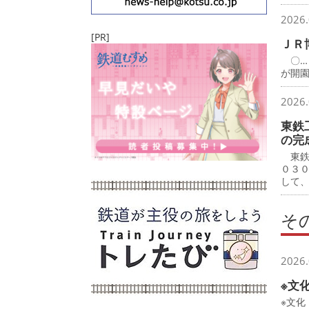
2026.
[PR]
ＪＲ
〇…
が開
2026.
東鉄
の完
東鉄
０３
して
そ
2026.
※文
※文