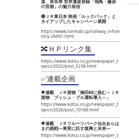
道、奈良県 世界遺産登録「飛鳥・藤原
の宮都」の魅力発信
🔴ＪＲ東日本 映画「ルックバック」と
タイアップしたキャンペーン展開
https://www.toretabi.jp/railway_info/e
ntry-26091.html
🔀ＨＰリンク集
https://www.kotsu.co.jp/newspaper_t
opics/2022/post_5238.html
✅連載企画
🔶連載 ＪＲ貨物「梅田峠に挑む～ＪＲ
貨物 プッシュ・プル運転導入～」
https://www.kotsu.co.jp/newspaper_t
opics/2026/post_10188.html
🔶連載 ＪＲフルーツパーク仙台あらは
まの挑戦―果実に託す復興と未来―
https://www.kotsu.co.jp/newspaper_t