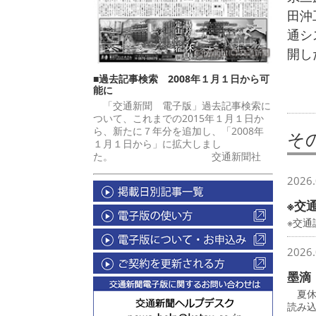
田沖
通シ
開し
■過去記事検索 2008年１月１日から可
能に
「交通新聞 電子版」過去記事検索に
ついて、これまでの2015年１月１日か
ら、新たに７年分を追加し、「2008年
そ
１月１日から」に拡大しまし
た。 交通新聞社
2026.
※交
※交
2026.
墨滴
夏休
読み