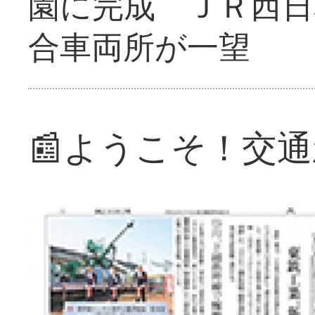
園に完成 ＪＲ西日
合車両所が一望
📰ようこそ！交