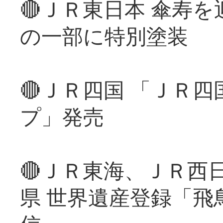
🔴ＪＲ東日本 傘寿
の一部に特別塗装
🔴ＪＲ四国 「ＪＲ
プ」発売
🔴ＪＲ東海、ＪＲ西
県 世界遺産登録「飛