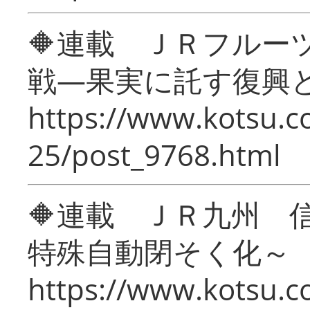
🔶連載 ＪＲフルー
戦―果実に託す復興
https://www.kotsu.c
25/post_9768.html
🔶連載 ＪＲ九州 
特殊自動閉そく化～
https://www.kotsu.c