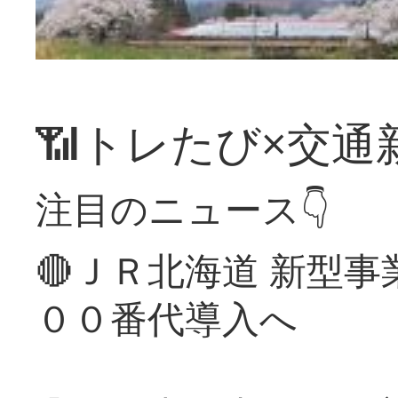
📶トレたび×交通
注目のニュース👇
🔴ＪＲ北海道 新型
００番代導入へ