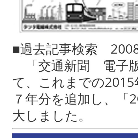
■過去記事検索 20
「交通新聞 電子版
て、これまでの201
７年分を追加し、「2
大しました