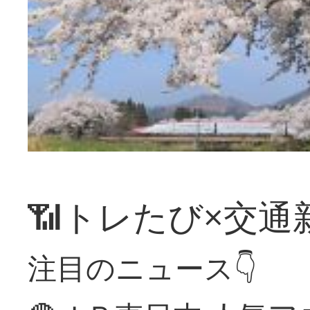
📶トレたび×交通
注目のニュース👇