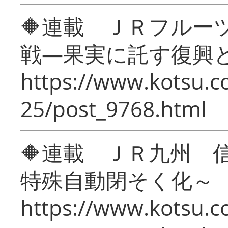
🔶連載 ＪＲフルー
戦―果実に託す復興
https://www.kotsu.c
25/post_9768.html
🔶連載 ＪＲ九州 
特殊自動閉そく化～
https://www.kotsu.c