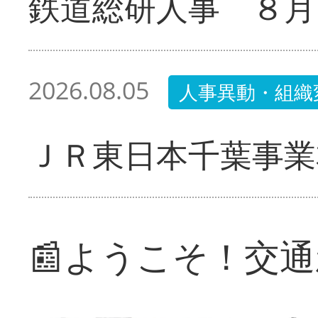
鉄道総研人事 ８月
2026.08.05
人事異動・組織
ＪＲ東日本千葉事業
📰ようこそ！交