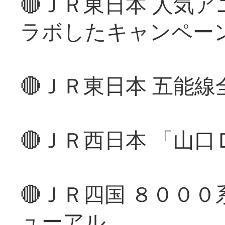
🔴ＪＲ東日本 人気
ラボしたキャンペー
🔴ＪＲ東日本 五能
🔴ＪＲ西日本 「山
🔴ＪＲ四国 ８００
ューアル