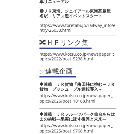
車リニューアル
🔴ＪＲ東海、ジェイアール東海髙島屋
名駅エリア回遊イベントスタート
https://www.toretabi.jp/railway_info/e
ntry-26033.html
🔀ＨＰリンク集
https://www.kotsu.co.jp/newspaper_t
opics/2022/post_5238.html
✅連載企画
🔶連載 ＪＲ貨物「梅田峠に挑む～ＪＲ
貨物 プッシュ・プル運転導入～」
https://www.kotsu.co.jp/newspaper_t
opics/2026/post_10188.html
🔶連載 ＪＲフルーツパーク仙台あらは
まの挑戦―果実に託す復興と未来―
https://www.kotsu.co.jp/newspaper_t
opics/2025/post_9768.html