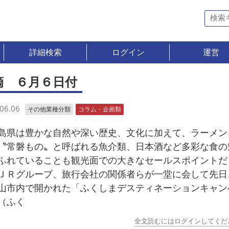
詳細検索
ログイン
運営
滴 ６月６日付
06.06
その他業種分類
コラム・企画類
県は豊かな自然や深い歴史、文化に加えて、ラーメン
〝常磐もの〟と呼ばれる魚介類、日本酒など多彩な食の
ふれていることも観光面での大きなセールスポイントだ
ＪＲグループ、旅行会社の関係者らが一堂に会して先日
山市内で開かれた「ふくしまデスティネーションキャン
（ふく
全文読むにはログインしてくだ