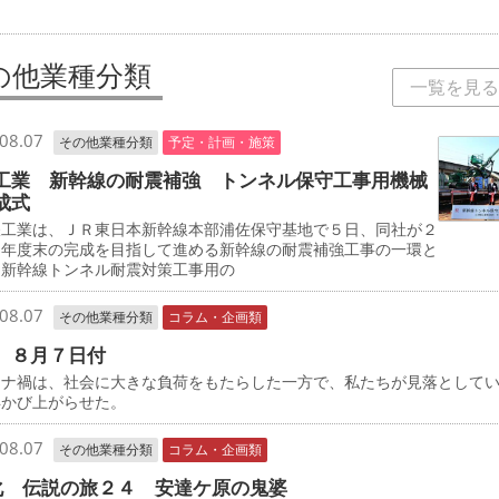
の他業種分類
一覧を見る
08.07
その他業種分類
予定・計画・施策
工業 新幹線の耐震補強 トンネル保守工事用機械
成式
工業は、ＪＲ東日本新幹線本部浦佐保守基地で５日、同社が２
０年度末の完成を目指して進める新幹線の耐震補強工事の一環と
、新幹線トンネル耐震対策工事用の
08.07
その他業種分類
コラム・企画類
 ８月７日付
ナ禍は、社会に大きな負荷をもたらした一方で、私たちが見落として
浮かび上がらせた。
08.07
その他業種分類
コラム・企画類
化 伝説の旅２４ 安達ケ原の鬼婆