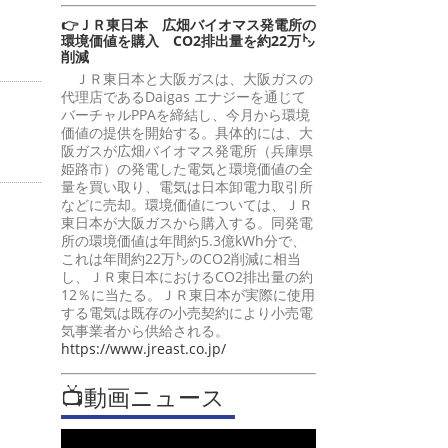
👉ＪＲ東日本 広畑バイオマス発電所の
環境価値を購入 CO2排出量を約22万㌧
削減
ＪＲ東日本と大阪ガスは、大阪ガスの
代理店であるDaigas エナジーを通じて
バーチャルPPAを締結し、今月から環境
価値の提供を開始する。具体的には、大
阪ガスが広畑バイオマス発電所（兵庫県
姫路市）の発電した電気と環境価値の全
量を買い取り、電気は日本卸電力取引所
などに売却。環境価値については、ＪＲ
東日本が大阪ガスから購入する。同発電
所の環境価値は年間約5.3億kWh分で、
これは年間約22万㌧のCO2削減に相当
し、ＪＲ東日本におけるCO2排出量の約
12％に当たる。ＪＲ東日本が実際に使用
する電気は既存の小売契約により小売電
気事業者から供給される。
https://www.jreast.co.jp/
📺動画ニュース