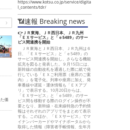
https://www.kotsu.co.jp/service/digita
l_contents/tdr/
📶速報 Breaking news
👉ＪＲ東海、ＪＲ西日本、ＪＲ九州
「ＥＸサービス」と「ｅ5489」のサー
ビス間連携を開始
ＪＲ東海とＪＲ西日本、ＪＲ九州は６
日、「ＥＸサービス」と「ｅ5489」の
サービス間連携を開始し、さらなる機能
拡充を図ると発表した。９月15日には、
新幹線の自動改札を通過した際に紙で発
行している「ＥＸご利用票（座席のご案
内）」を電子化。列車や座席に加え、発
車番線や遅延・運休情報も「ＥＸアプ
リ」で表示する。10月20日からは、
「ＥＸサービス」と「ｅ5489」のサー
いた価
ビス間を移動する際のログイン操作が不
要となり、新幹線・在来線特急の予約情
報はそれぞれのアプリでをまとめて表示
する。このほか、「ＥＸサービス」でマ
イナンバーカードやマイナポータルから
取得した情報（障害者手帳情報、生年月