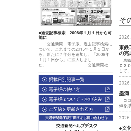
そ
■過去記事検索 2008年１月１日から可
2026.
能に
「交通新聞 電子版」過去記事検索に
東鉄
ついて、これまでの2015年１月１日か
の完
ら、新たに７年分を追加し、「2008年
１月１日から」に拡大しまし
東鉄
た。 交通新聞社
０３
して
2026.
墨滴
コロ
値を
2026.
※文