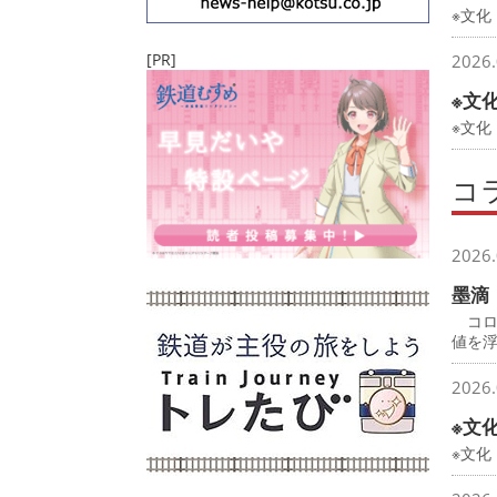
※文化
[PR]
2026.
※文
※文
コ
2026.
墨滴
コロ
値を
2026.
※文
※文化