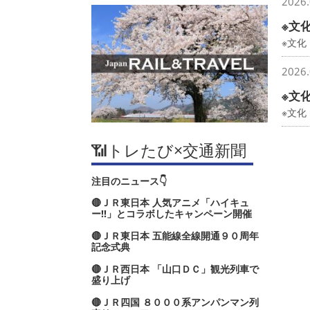
2026.
※文
※文
2026.
※文
※文化
📶トレたび×交通新聞
注目のニュース👇
🔴ＪＲ東日本 人気アニメ「ハイキュ
ー‼」とコラボしたキャンペーン開催
🔴ＪＲ東日本 五能線全線開通９０周年
記念式典
🔴ＪＲ西日本 「山口ＤＣ」観光列車で
盛り上げ
🔴ＪＲ四国 ８０００系アンパンマン列