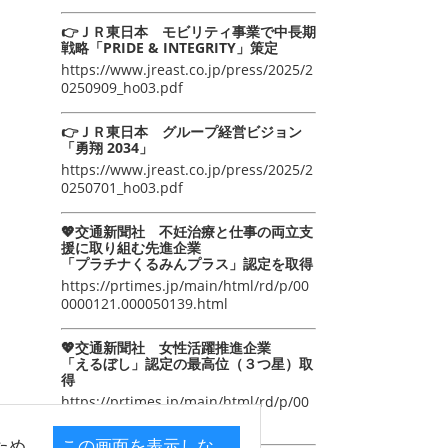
👉ＪＲ東日本 モビリティ事業で中長期
戦略「PRIDE & INTEGRITY」策定
https://www.jreast.co.jp/press/2025/2
0250909_ho03.pdf
👉ＪＲ東日本 グループ経営ビジョン
「勇翔 2034」
https://www.jreast.co.jp/press/2025/2
0250701_ho03.pdf
💖交通新聞社 不妊治療と仕事の両立支
援に取り組む先進企業
「プラチナくるみんプラス」認定を取得
https://prtimes.jp/main/html/rd/p/00
0000121.000050139.html
💖交通新聞社 女性活躍推進企業
「えるぼし」認定の最高位（３つ星）取
得
https://prtimes.jp/main/html/rd/p/00
0000105.000050139.html
ため
この画面を表示しな