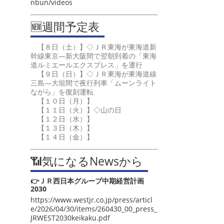
nbun/videos
🆕週間予定表
【８日（土）】◇ＪＲ東海が東海道新
幹線東京―新大阪間で翌朝到着の「東海
道ルミエールエクスプレス」を運行
【９日（日）】◇ＪＲ東海が東海道線
三島―大垣間で夜行列車「ムーンライト
ながら」を復刻運転
【１０日（月）】
【１１日（火）】◇山の日
【１２日（水）】
【１３日（木）】
【１４日（金）】
📶気になるNewsから
👉ＪＲ西日本グループ中期経営計画
2030
https://www.westjr.co.jp/press/articl
e/2026/04/30/items/260430_00_press_
JRWEST2030keikaku.pdf