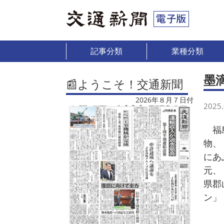
記事分類
業種分類
墨
📰ようこそ！交通新聞
2026年８月７日付
2025.
福島
物、
にあ
元、
県郡
ン」