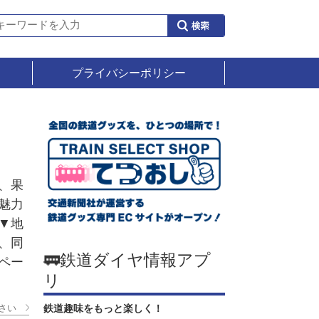
プライバシーポリシー
、果
魅力
▼地
、同
🚃鉄道ダイヤ情報アプ
ペー
リ
さい
鉄道趣味をもっと楽しく！