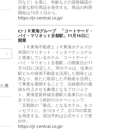
日など）を基に、年齢などの資格確認が
必要な割引商品を発売する。商品の利用
開始は10月１日から。
https://jr-central.co.jp/
👉ＪＲ東海グループ 「コートヤード・
バイ・マリオット京都駅」11月16日に
開業
ＪＲ東海不動産とＪＲ東海ホテルズが
米国のマリオット・インターナショナル
と推進しているホテル「コートヤード・
バイ・マリオット京都駅」の開業日が11
月16日に決定した。同ホテルは、従来の
駅ビルや保有不動産を活用した開発とは
異なり、新たに取得した不動産を活用し
て事業を展開することで、沿線都市の価
いた価
値を向上させる象徴となるプロジェク
ト。東海道新幹線京都駅八条東口から徒
歩３分という絶好のロケーションで、
「京都旅の『拠点』となるホテル」をコ
ンセプトに、全10タイプ、計270の客室
を用意する。宿泊予約は公式サイトで受
付中。
https://jr-central.co.jp/