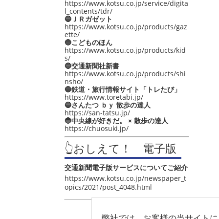
https://www.kotsu.co.jp/service/digita
l_contents/tdr/
🔵ＪＲガゼット
https://www.kotsu.co.jp/products/gaz
ette/
🔵こどものほん
https://www.kotsu.co.jp/products/kid
s/
🔵交通新聞社新書
https://www.kotsu.co.jp/products/shi
nsho/
🔵鉄道・旅行情報サイト「トレたび」
https://www.toretabi.jp/
🔵さんたつ ｂｙ 散歩の達人
https://san-tatsu.jp/
🔵中央線が好きだ。 × 散歩の達人
https://chuosuki.jp/
👆おしえて！ 電子版
交通新聞電子版サービスについてご紹介
https://www.kotsu.co.jp/newspaper_t
opics/2021/post_4048.html
弊社では、お客様の当サイトに