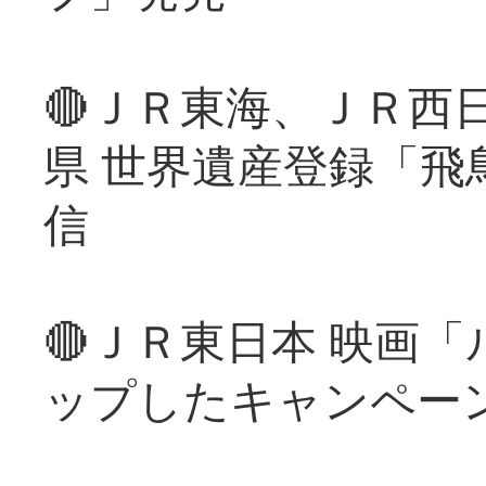
🔴ＪＲ東海、ＪＲ西
県 世界遺産登録「飛
信
🔴ＪＲ東日本 映画
ップしたキャンペー