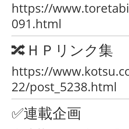
https://www.toretabi
091.html
🔀ＨＰリンク集
https://www.kotsu.c
22/post_5238.html
✅連載企画