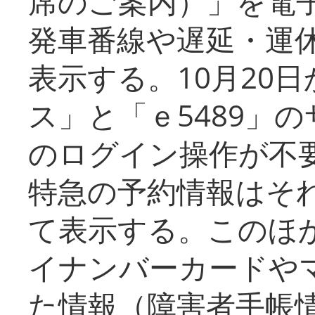
席のご案内）」を電
発車番線や遅延・運
表示する。10月20
ス」と「ｅ5489」
のログイン操作が不
特急の予約情報はそ
て表示する。このほ
イナンバーカードや
た情報（障害者手帳