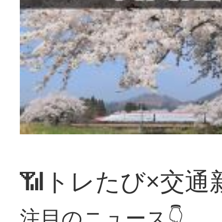
📶トレたび×交通
注目のニュース👇