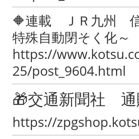
🔶連載 ＪＲ九州 
特殊自動閉そく化～
https://www.kotsu.c
25/post_9604.html
🎁交通新聞社 通
https://zpgshop.kots