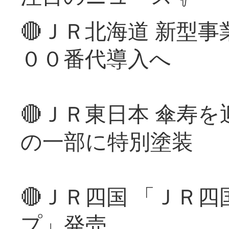
🔴ＪＲ北海道 新型
００番代導入へ
🔴ＪＲ東日本 傘寿
の一部に特別塗装
🔴ＪＲ四国 「ＪＲ
プ」発売