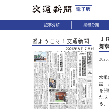
記事分類
業種分類
Ｊ
📰ようこそ！交通新聞
新
2026年８月７日付
2025.
ＪＲ
水揚
設「
を開
た取
る。