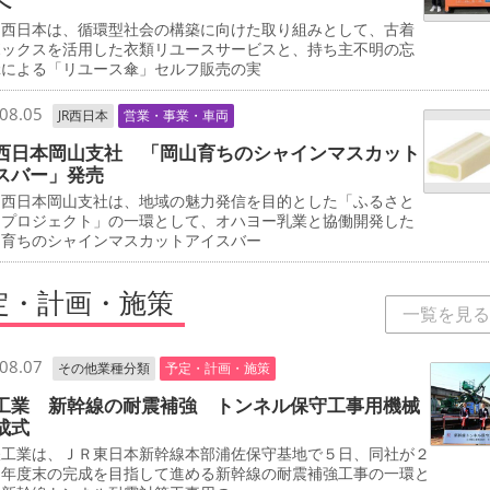
へ
西日本は、循環型社会の構築に向けた取り組みとして、古着
ボックスを活用した衣類リユースサービスと、持ち主不明の忘
傘による「リユース傘」セルフ販売の実
08.05
JR西日本
営業・事業・車両
西日本岡山支社 「岡山育ちのシャインマスカット
スバー」発売
西日本岡山支社は、地域の魅力発信を目的とした「ふるさと
しプロジェクト」の一環として、オハヨー乳業と協働開発した
山育ちのシャインマスカットアイスバー
定・計画・施策
一覧を見る
08.07
その他業種分類
予定・計画・施策
工業 新幹線の耐震補強 トンネル保守工事用機械
成式
工業は、ＪＲ東日本新幹線本部浦佐保守基地で５日、同社が２
０年度末の完成を目指して進める新幹線の耐震補強工事の一環と