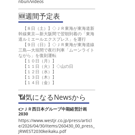
nbun/videos
🆕週間予定表
【８日（土）】◇ＪＲ東海が東海道新
幹線東京―新大阪間で翌朝到着の「東海
道ルミエールエクスプレス」を運行
【９日（日）】◇ＪＲ東海が東海道線
三島―大垣間で夜行列車「ムーンライト
ながら」を復刻運転
【１０日（月）】
【１１日（火）】◇山の日
【１２日（水）】
【１３日（木）】
【１４日（金）】
📶気になるNewsから
👉ＪＲ西日本グループ中期経営計画
2030
https://www.westjr.co.jp/press/articl
e/2026/04/30/items/260430_00_press_
JRWEST2030keikaku.pdf