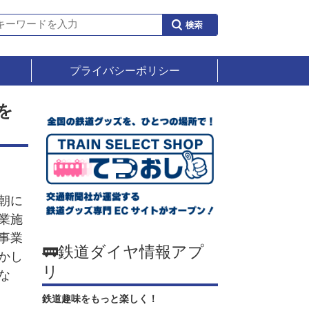
プライバシーポリシー
を
朝に
業施
事業
🚃鉄道ダイヤ情報アプ
かし
リ
な
鉄道趣味をもっと楽しく！