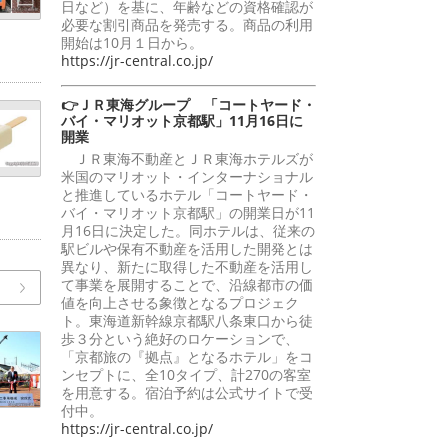
日など）を基に、年齢などの資格確認が
必要な割引商品を発売する。商品の利用
開始は10月１日から。
https://jr-central.co.jp/
👉ＪＲ東海グループ 「コートヤード・
バイ・マリオット京都駅」11月16日に
開業
ＪＲ東海不動産とＪＲ東海ホテルズが
米国のマリオット・インターナショナル
と推進しているホテル「コートヤード・
バイ・マリオット京都駅」の開業日が11
月16日に決定した。同ホテルは、従来の
駅ビルや保有不動産を活用した開発とは
異なり、新たに取得した不動産を活用し
て事業を展開することで、沿線都市の価
値を向上させる象徴となるプロジェク
ト。東海道新幹線京都駅八条東口から徒
歩３分という絶好のロケーションで、
「京都旅の『拠点』となるホテル」をコ
ンセプトに、全10タイプ、計270の客室
を用意する。宿泊予約は公式サイトで受
付中。
https://jr-central.co.jp/