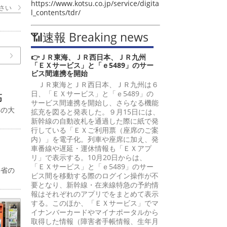
https://www.kotsu.co.jp/service/digita
さい
l_contents/tdr/
📶速報 Breaking news
👉ＪＲ東海、ＪＲ西日本、ＪＲ九州
「ＥＸサービス」と「ｅ5489」のサー
ビス間連携を開始
ＪＲ東海とＪＲ西日本、ＪＲ九州は６
日、「ＥＸサービス」と「ｅ5489」の
高
サービス間連携を開始し、さらなる機能
年の大
拡充を図ると発表した。９月15日には、
新幹線の自動改札を通過した際に紙で発
行している「ＥＸご利用票（座席のご案
内）」を電子化。列車や座席に加え、発
車番線や遅延・運休情報も「ＥＸアプ
リ」で表示する。10月20日からは、
「ＥＸサービス」と「ｅ5489」のサー
働省の
ビス間を移動する際のログイン操作が不
要となり、新幹線・在来線特急の予約情
報はそれぞれのアプリでをまとめて表示
する。このほか、「ＥＸサービス」でマ
イナンバーカードやマイナポータルから
取得した情報（障害者手帳情報、生年月