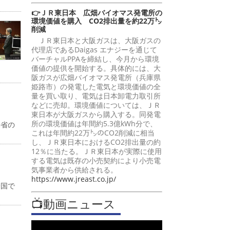
👉ＪＲ東日本 広畑バイオマス発電所の
環境価値を購入 CO2排出量を約22万㌧
削減
ＪＲ東日本と大阪ガスは、大阪ガスの
代理店であるDaigas エナジーを通じて
バーチャルPPAを締結し、今月から環境
価値の提供を開始する。具体的には、大
阪ガスが広畑バイオマス発電所（兵庫県
姫路市）の発電した電気と環境価値の全
量を買い取り、電気は日本卸電力取引所
などに売却。環境価値については、ＪＲ
東日本が大阪ガスから購入する。同発電
所の環境価値は年間約5.3億kWh分で、
働省の
これは年間約22万㌧のCO2削減に相当
し、ＪＲ東日本におけるCO2排出量の約
12％に当たる。ＪＲ東日本が実際に使用
する電気は既存の小売契約により小売電
気事業者から供給される。
https://www.jreast.co.jp/
全国で
📺動画ニュース