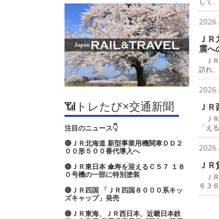
して
2026.
ＪＲ
震へ
ＪＲ
訪れ
2026.
📶トレたび×交通新聞
ＪＲ
ＪＲ
「え
注目のニュース👇
🔴ＪＲ北海道 新型事業用機関車ＤＤ２
2026.
００形５００番代導入へ
ＪＲ
🔴ＪＲ東日本 傘寿を迎えるＣ５７ １８
０号機の一部に特別塗装
ＪＲ
６３
🔴ＪＲ四国 「ＪＲ四国８０００系キッ
ズキャップ」発売
🔴ＪＲ東海、ＪＲ西日本、近畿日本鉄