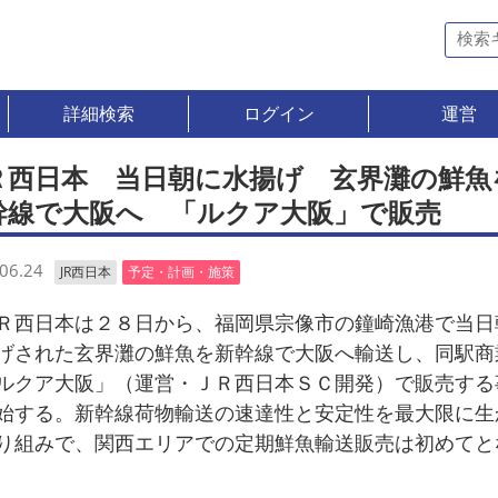
詳細検索
ログイン
運営
Ｒ西日本 当日朝に水揚げ 玄界灘の鮮魚
幹線で大阪へ 「ルクア大阪」で販売
06.24
JR西日本
予定・計画・施策
西日本は２８日から、福岡県宗像市の鐘崎漁港で当日
げされた玄界灘の鮮魚を新幹線で大阪へ輸送し、同駅商
ルクア大阪」（運営・ＪＲ西日本ＳＣ開発）で販売する
始する。新幹線荷物輸送の速達性と安定性を最大限に生
り組みで、関西エリアでの定期鮮魚輸送販売は初めてと