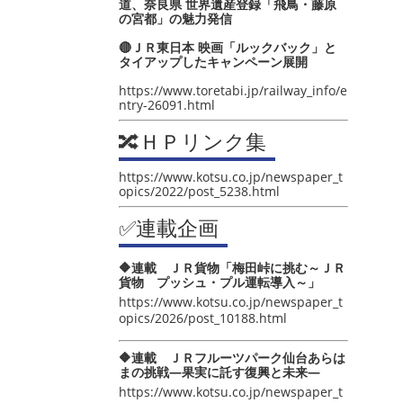
道、奈良県 世界遺産登録「飛鳥・藤原
の宮都」の魅力発信
🔴ＪＲ東日本 映画「ルックバック」と
タイアップしたキャンペーン展開
https://www.toretabi.jp/railway_info/e
ntry-26091.html
🔀ＨＰリンク集
https://www.kotsu.co.jp/newspaper_t
opics/2022/post_5238.html
✅連載企画
🔶連載 ＪＲ貨物「梅田峠に挑む～ＪＲ
貨物 プッシュ・プル運転導入～」
https://www.kotsu.co.jp/newspaper_t
opics/2026/post_10188.html
🔶連載 ＪＲフルーツパーク仙台あらは
まの挑戦―果実に託す復興と未来―
https://www.kotsu.co.jp/newspaper_t