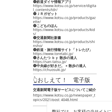
🔵鉄道ダイヤ情報アプリ
https://www.kotsu.co.jp/service/digita
l_contents/tdr/
🔵ＪＲガゼット
https://www.kotsu.co.jp/products/gaz
ette/
🔵こどものほん
https://www.kotsu.co.jp/products/kid
s/
🔵交通新聞社新書
https://www.kotsu.co.jp/products/shi
nsho/
🔵鉄道・旅行情報サイト「トレたび」
https://www.toretabi.jp/
🔵さんたつ ｂｙ 散歩の達人
https://san-tatsu.jp/
🔵中央線が好きだ。 × 散歩の達人
https://chuosuki.jp/
👆おしえて！ 電子版
交通新聞電子版サービスについてご紹介
https://www.kotsu.co.jp/newspaper_t
opics/2021/post_4048.html
弊社では、お客様の当サイトに