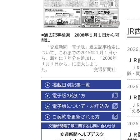
JR
■過去記事検索 2008年１月１日から可
能に
「交通新聞 電子版」過去記事検索に
2026.
ついて、これまでの2015年１月１日か
ら、新たに７年分を追加し、「2008年
ＪＲ
１月１日から」に拡大しまし
ＪＲ
た。 交通新聞社
阪・
2026.
ＪＲ
ＪＲ
「え
2026.
ＪＲ