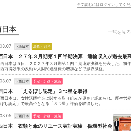
全文読むにはログインしてくだ
西日本
一覧を見る
08.07
JR西日本
決算・財務
西日本 ２７年３月期第１四半期決算 運輸収入が過去最
西日本は５日、２０２７年３月期第１四半期連結決算を発表した。前
関西万博効果の反動や人財関連経費の増加などで減収減益。
08.07
JR西日本
予定・計画・施策
西日本 「えるぼし認定」３つ星を取得
西日本は、女性活躍推進に関する取り組みが優良と認められ、厚生労
るぼし認定」で最高位となる「３つ星」評価を取得した。
08.06
JR西日本
予定・計画・施策
西日本 衣類と傘のリユース実証実験 循環型社会