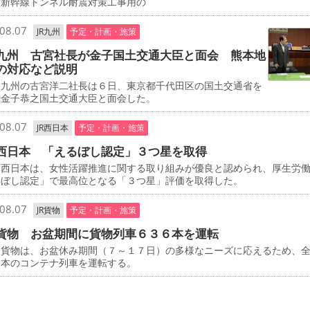
、新幹線トンネル耐震対策工事用の
08.07
JR九州
予定・計画・施策
九州 古宮社長が金子国土交通大臣と面会 熊本地
の対応など説明
九州の古宮洋二社長は６日、東京都千代田区の国土交通省を
、金子恭之国土交通大臣と面会した。
08.07
JR西日本
予定・計画・施策
西日本 「えるぼし認定」３つ星を取得
西日本は、女性活躍推進に関する取り組みが優良と認められ、厚生労
るぼし認定」で最高位となる「３つ星」評価を取得した。
08.07
JR貨物
予定・計画・施策
貨物 お盆期間に貨物列車６３６本を運転
貨物は、お盆休み期間（７～１７日）の多様なニーズに応えるため、
６本のコンテナ列車を運転する。