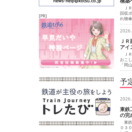
構築
ＪＲ
回収
[PR]
れ物
2026.
ＪＲ
アイ
ＪＲ
おこ
「岡
予
2026.
東鉄
の完
東鉄
０３