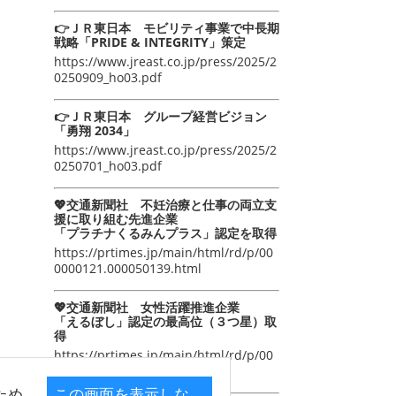
👉ＪＲ東日本 モビリティ事業で中長期
戦略「PRIDE & INTEGRITY」策定
https://www.jreast.co.jp/press/2025/2
0250909_ho03.pdf
👉ＪＲ東日本 グループ経営ビジョン
「勇翔 2034」
https://www.jreast.co.jp/press/2025/2
0250701_ho03.pdf
💖交通新聞社 不妊治療と仕事の両立支
援に取り組む先進企業
「プラチナくるみんプラス」認定を取得
https://prtimes.jp/main/html/rd/p/00
0000121.000050139.html
💖交通新聞社 女性活躍推進企業
「えるぼし」認定の最高位（３つ星）取
得
https://prtimes.jp/main/html/rd/p/00
0000105.000050139.html
ため
この画面を表示しな