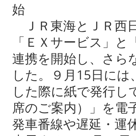
始
ＪＲ東海とＪＲ西日
「ＥＸサービス」と「
連携を開始し、さら
した。９月15日には
した際に紙で発行し
席のご案内）」を電
発車番線や遅延・運