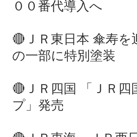
００番代導入へ
🔴ＪＲ東日本 傘寿
の一部に特別塗装
🔴ＪＲ四国 「ＪＲ
プ」発売