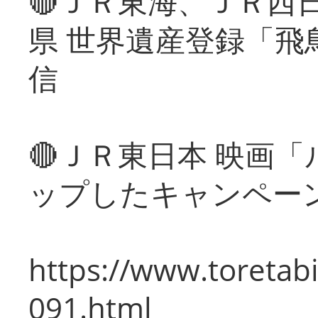
🔴ＪＲ東海、ＪＲ西
県 世界遺産登録「飛
信
🔴ＪＲ東日本 映画
ップしたキャンペー
https://www.toretabi
091.html