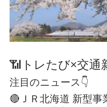
📶トレたび×交通
注目のニュース👇
🔴ＪＲ北海道 新型