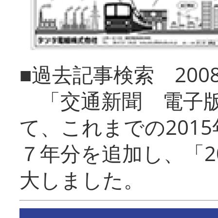
■過去記事検索 20
「交通新聞 電子版
て、これまでの201
７年分を追加し、「2
大しました