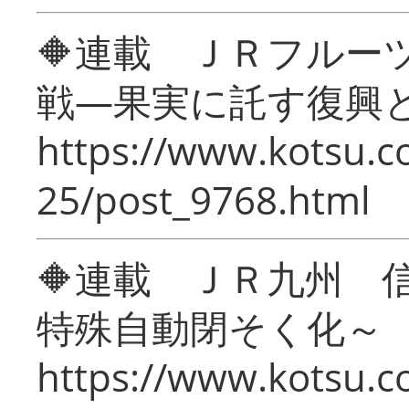
🔶連載 ＪＲフルー
戦―果実に託す復興
https://www.kotsu.c
25/post_9768.html
🔶連載 ＪＲ九州 
特殊自動閉そく化～
https://www.kotsu.c