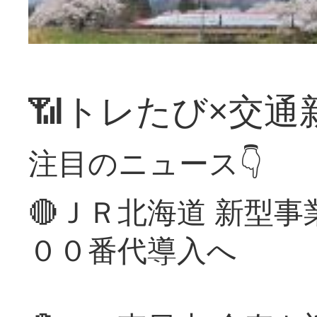
📶トレたび×交通
注目のニュース👇
🔴ＪＲ北海道 新型
００番代導入へ