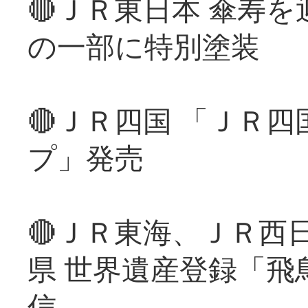
🔴ＪＲ東日本 傘寿
の一部に特別塗装
🔴ＪＲ四国 「ＪＲ
プ」発売
🔴ＪＲ東海、ＪＲ西
県 世界遺産登録「飛
信