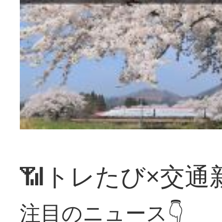
📶トレたび×交通
注目のニュース👇