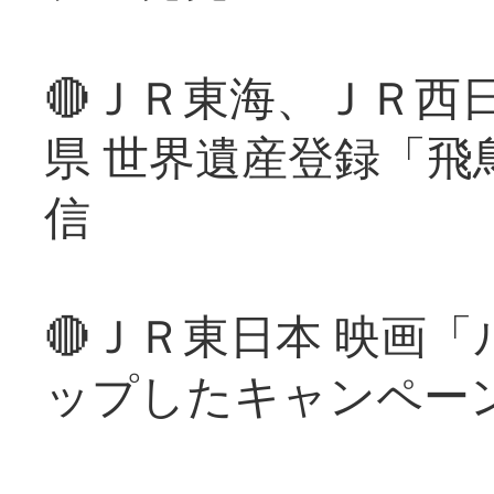
🔴ＪＲ東海、ＪＲ西
県 世界遺産登録「飛
信
🔴ＪＲ東日本 映画
ップしたキャンペー