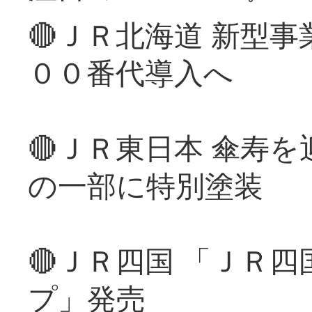
🔴ＪＲ北海道 新型
００番代導入へ
🔴ＪＲ東日本 傘寿
の一部に特別塗装
🔴ＪＲ四国 「ＪＲ
プ」発売