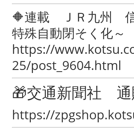
🔶連載 ＪＲ九州 
特殊自動閉そく化～
https://www.kotsu.c
25/post_9604.html
🎁交通新聞社 通
https://zpgshop.kots