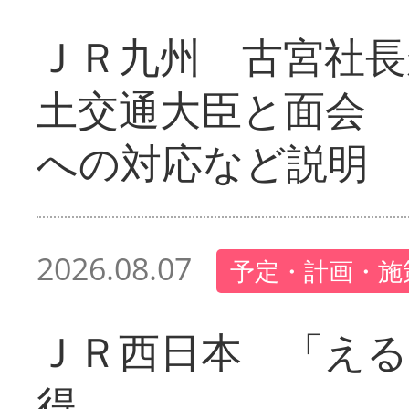
ＪＲ九州 古宮社長
土交通大臣と面会 
への対応など説明
2026.08.07
予定・計画・施
ＪＲ西日本 「える
得