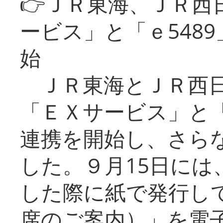
👉ＪＲ東海、ＪＲ西
ービス」と「ｅ548
始
ＪＲ東海とＪＲ西日
「ＥＸサービス」と「
連携を開始し、さら
した。９月15日には
した際に紙で発行し
席のご案内）」を電