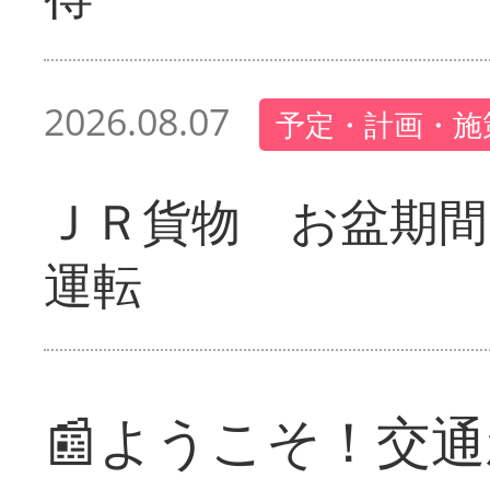
2026.08.07
予定・計画・施
ＪＲ貨物 お盆期間
運転
📰ようこそ！交