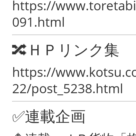
https://www.toretabi
091.html
🔀ＨＰリンク集
https://www.kotsu.c
22/post_5238.html
✅連載企画