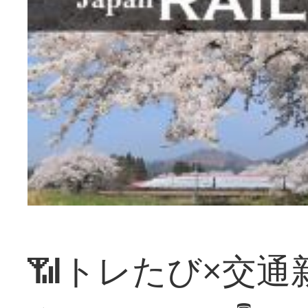
📶トレたび×交通