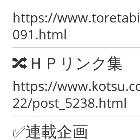
https://www.toretabi
091.html
🔀ＨＰリンク集
https://www.kotsu.c
22/post_5238.html
✅連載企画