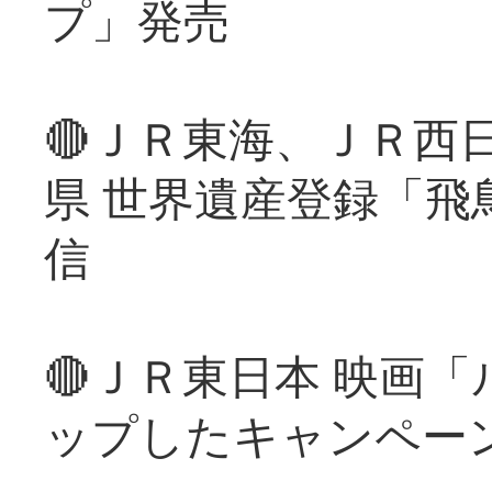
プ」発売
🔴ＪＲ東海、ＪＲ西
県 世界遺産登録「飛
信
🔴ＪＲ東日本 映画
ップしたキャンペー