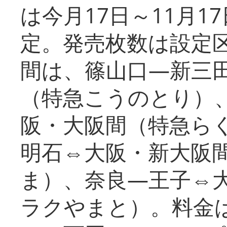
は今月17日～11月
定。発売枚数は設定
間は、篠山口―新三
（特急こうのとり）
阪・大阪間（特急ら
明石⇔大阪・新大阪
ま）、奈良―王子⇔
ラクやまと）。料金