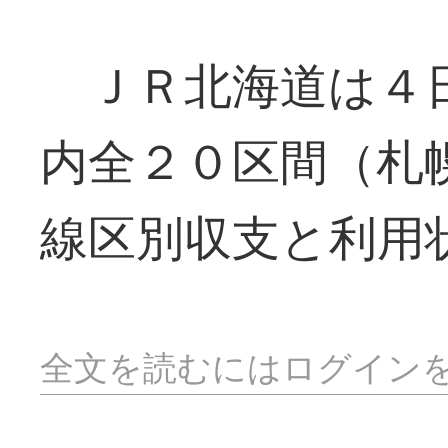
ＪＲ北海道は４日
内全２０区間（札
線区別収支と利用
全文を読むにはログイン