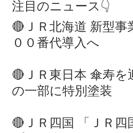
注目のニュース👇
🔴ＪＲ北海道 新型
００番代導入へ
🔴ＪＲ東日本 傘寿
の一部に特別塗装
🔴ＪＲ四国 「ＪＲ