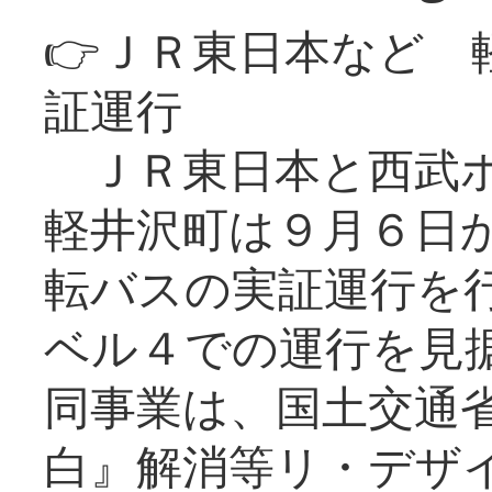
👉ＪＲ東日本など 
証運行
ＪＲ東日本と西武ホ
軽井沢町は９月６日か
転バスの実証運行を
ベル４での運行を見
同事業は、国土交通
白』解消等リ・デザ