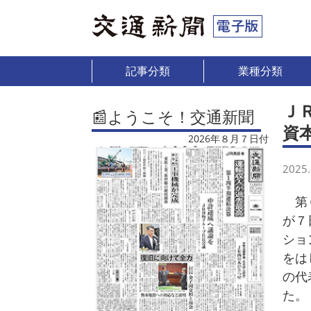
記事分類
業種分類
Ｊ
📰ようこそ！交通新聞
資
2026年８月７日付
2025.
第６
が７
ショ
をは
の代
た。