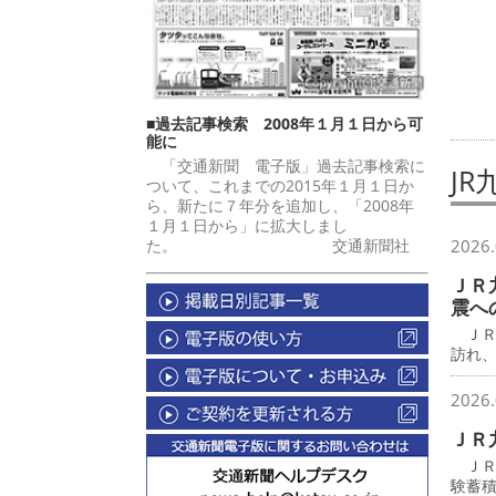
■過去記事検索 2008年１月１日から可
能に
「交通新聞 電子版」過去記事検索に
JR
ついて、これまでの2015年１月１日か
ら、新たに７年分を追加し、「2008年
１月１日から」に拡大しまし
た。 交通新聞社
2026.
ＪＲ
震へ
ＪＲ
訪れ
2026.
ＪＲ
ＪＲ
験蓄