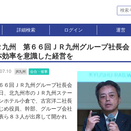
詳細検索
ログイン
運営
Ｒ九州 第６６回ＪＲ九州グループ社長
本効率を意識した経営を
07.10
JR九州
会合・催事
６回ＪＲ九州グループ社長会
日、北九州市のＪＲ九州ステー
ンホテル小倉で、古宮洋二社長
じめ役員、幹部、グループ会社
表ら８３人が出席して開かれ