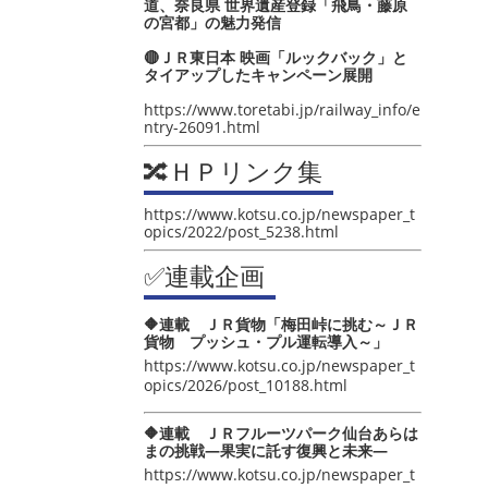
道、奈良県 世界遺産登録「飛鳥・藤原
の宮都」の魅力発信
🔴ＪＲ東日本 映画「ルックバック」と
タイアップしたキャンペーン展開
https://www.toretabi.jp/railway_info/e
ntry-26091.html
🔀ＨＰリンク集
https://www.kotsu.co.jp/newspaper_t
opics/2022/post_5238.html
✅連載企画
🔶連載 ＪＲ貨物「梅田峠に挑む～ＪＲ
貨物 プッシュ・プル運転導入～」
https://www.kotsu.co.jp/newspaper_t
opics/2026/post_10188.html
🔶連載 ＪＲフルーツパーク仙台あらは
まの挑戦―果実に託す復興と未来―
https://www.kotsu.co.jp/newspaper_t