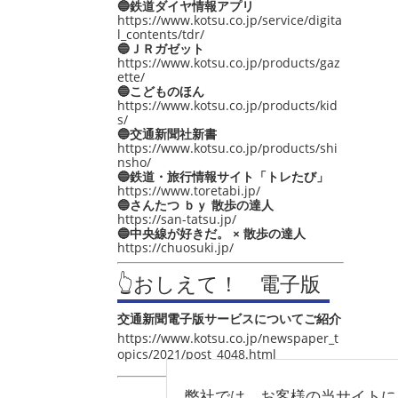
🔵鉄道ダイヤ情報アプリ
https://www.kotsu.co.jp/service/digita
l_contents/tdr/
🔵ＪＲガゼット
https://www.kotsu.co.jp/products/gaz
ette/
🔵こどものほん
https://www.kotsu.co.jp/products/kid
s/
🔵交通新聞社新書
https://www.kotsu.co.jp/products/shi
nsho/
🔵鉄道・旅行情報サイト「トレたび」
https://www.toretabi.jp/
🔵さんたつ ｂｙ 散歩の達人
https://san-tatsu.jp/
🔵中央線が好きだ。 × 散歩の達人
https://chuosuki.jp/
👆おしえて！ 電子版
交通新聞電子版サービスについてご紹介
https://www.kotsu.co.jp/newspaper_t
opics/2021/post_4048.html
弊社では、お客様の当サイトに