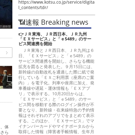
https://www.kotsu.co.jp/service/digita
l_contents/tdr/
📶速報 Breaking news
👉ＪＲ東海、ＪＲ西日本、ＪＲ九州
「ＥＸサービス」と「ｅ5489」のサー
ビス間連携を開始
ＪＲ東海とＪＲ西日本、ＪＲ九州は６
日、「ＥＸサービス」と「ｅ5489」の
サービス間連携を開始し、さらなる機能
拡充を図ると発表した。９月15日には、
新幹線の自動改札を通過した際に紙で発
行している「ＥＸご利用票（座席のご案
内）」を電子化。列車や座席に加え、発
車番線や遅延・運休情報も「ＥＸアプ
リ」で表示する。10月20日からは、
「ＥＸサービス」と「ｅ5489」のサー
ビス間を移動する際のログイン操作が不
要となり、新幹線・在来線特急の予約情
報はそれぞれのアプリでをまとめて表示
する。このほか、「ＥＸサービス」でマ
イナンバーカードやマイナポータルから
る、体
取得した情報（障害者手帳情報、生年月
のさら