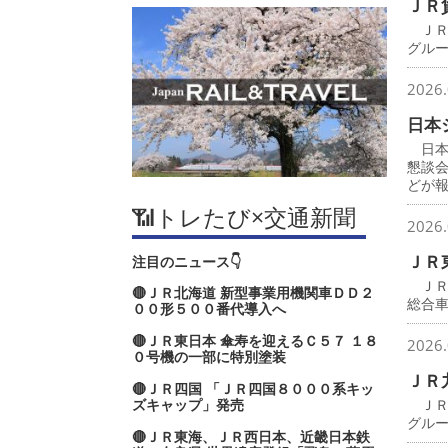
ＪＲ
ＪＲ
グル
2026.
日本
日本
懇談
どが
📶トレたび×交通新聞
2026.
ＪＲ
注目のニュース👇
ＪＲ
🔴ＪＲ北海道 新型事業用機関車ＤＤ２
総合
００形５００番代導入へ
🔴ＪＲ東日本 傘寿を迎えるＣ５７ １８
2026.
０号機の一部に特別塗装
ＪＲ
🔴ＪＲ四国 「ＪＲ四国８０００系キッ
ズキャップ」発売
ＪＲ
グル
🔴ＪＲ東海、ＪＲ西日本、近畿日本鉄