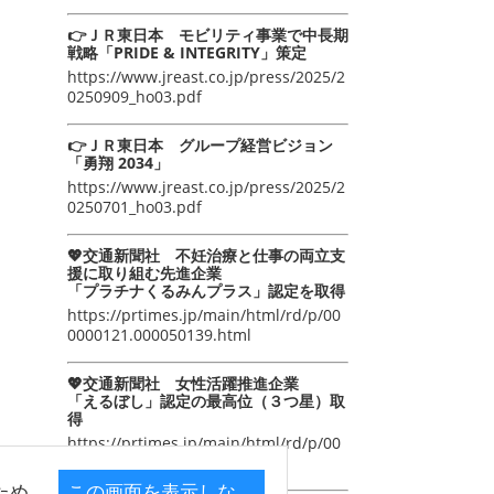
👉ＪＲ東日本 モビリティ事業で中長期
戦略「PRIDE & INTEGRITY」策定
https://www.jreast.co.jp/press/2025/2
0250909_ho03.pdf
👉ＪＲ東日本 グループ経営ビジョン
「勇翔 2034」
https://www.jreast.co.jp/press/2025/2
0250701_ho03.pdf
💖交通新聞社 不妊治療と仕事の両立支
援に取り組む先進企業
「プラチナくるみんプラス」認定を取得
https://prtimes.jp/main/html/rd/p/00
0000121.000050139.html
💖交通新聞社 女性活躍推進企業
「えるぼし」認定の最高位（３つ星）取
得
https://prtimes.jp/main/html/rd/p/00
0000105.000050139.html
ため
この画面を表示しな