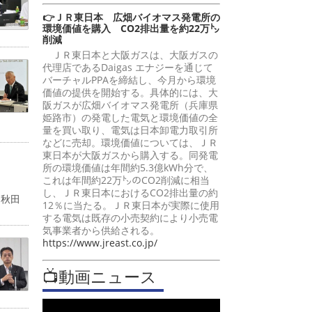
👉ＪＲ東日本 広畑バイオマス発電所の
環境価値を購入 CO2排出量を約22万㌧
削減
ＪＲ東日本と大阪ガスは、大阪ガスの
代理店であるDaigas エナジーを通じて
バーチャルPPAを締結し、今月から環境
価値の提供を開始する。具体的には、大
阪ガスが広畑バイオマス発電所（兵庫県
姫路市）の発電した電気と環境価値の全
量を買い取り、電気は日本卸電力取引所
などに売却。環境価値については、ＪＲ
東日本が大阪ガスから購入する。同発電
所の環境価値は年間約5.3億kWh分で、
これは年間約22万㌧のCO2削減に相当
し、ＪＲ東日本におけるCO2排出量の約
「秋田
12％に当たる。ＪＲ東日本が実際に使用
する電気は既存の小売契約により小売電
気事業者から供給される。
https://www.jreast.co.jp/
📺動画ニュース