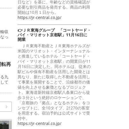
日など）を基に、年齢などの資格確認が
必要な割引商品を発売する。商品の利用
開始は10月１日から。
https://jr-central.co.jp/
👉ＪＲ東海グループ 「コートヤード・
運輸収
バイ・マリオット京都駅」11月16日に
となっ
開業
ＪＲ東海不動産とＪＲ東海ホテルズが
米国のマリオット・インターナショナル
と推進しているホテル「コートヤード・
バイ・マリオット京都駅」の開業日が11
運転再
月16日に決定した。同ホテルは、従来の
駅ビルや保有不動産を活用した開発とは
いる九
異なり、新たに取得した不動産を活用し
らして
て事業を展開することで、沿線都市の価
値を向上させる象徴となるプロジェク
ト。東海道新幹線京都駅八条東口から徒
歩３分という絶好のロケーションで、
「京都旅の『拠点』となるホテル」をコ
ンセプトに、全10タイプ、計270の客室
を用意する。宿泊予約は公式サイトで受
付中。
https://jr-central.co.jp/