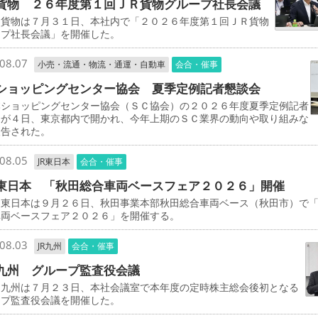
貨物 ２６年度第１回ＪＲ貨物グループ社長会議
貨物は７月３１日、本社内で「２０２６年度第１回ＪＲ貨物
ープ社長会議」を開催した。
08.07
小売・流通・物流・通運・自動車
会合・催事
ショッピングセンター協会 夏季定例記者懇談会
ショッピングセンター協会（ＳＣ協会）の２０２６年度夏季定例記者
会が４日、東京都内で開かれ、今年上期のＳＣ業界の動向や取り組みな
報告された。
08.05
JR東日本
会合・催事
東日本 「秋田総合車両ベースフェア２０２６」開催
東日本は９月２６日、秋田事業本部秋田総合車両ベース（秋田市）で
車両ベースフェア２０２６」を開催する。
08.03
JR九州
会合・催事
九州 グループ監査役会議
九州は７月２３日、本社会議室で本年度の定時株主総会後初となる
ープ監査役会議を開催した。