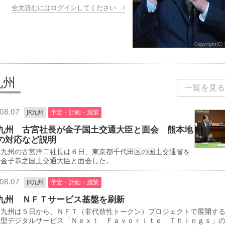
全文読むにはログインしてください
九州
一覧を見る
08.07
JR九州
予定・計画・施策
九州 古宮社長が金子国土交通大臣と面会 熊本地
の対応など説明
九州の古宮洋二社長は６日、東京都千代田区の国土交通省を
、金子恭之国土交通大臣と面会した。
08.07
JR九州
予定・計画・施策
九州 ＮＦＴサービス基盤を刷新
九州は５日から、ＮＦＴ（非代替性トークン）プロジェクトで展開す
積型デジタルサービス「Ｎｅｘｔ Ｆａｖｏｒｉｔｅ Ｔｈｉｎｇｓ」