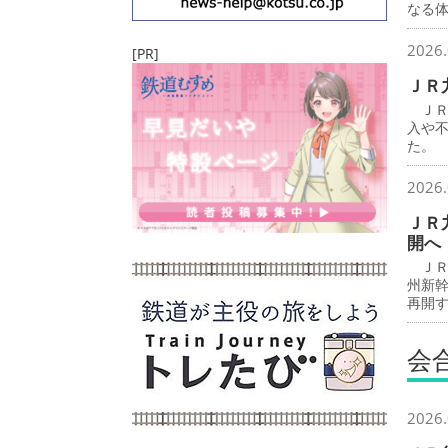
なる
2026.
[PR]
ＪＲ
ＪＲ
入や
た。
2026.
ＪＲ
開へ
ＪＲ
州新
再開
会
2026.