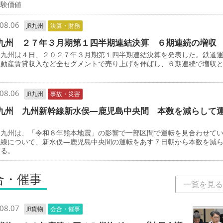
体験価値
08.06
JR九州
決算・財務
九州 ２７年３月期第１四半期連結決算 ６期連続の増収
九州は４日、２０２７年３月期第１四半期連結決算を発表した。鉄道
不動産賃貸収入など全セグメントで売り上げを伸ばし、６期連続で増収
08.06
JR九州
事故・災害
九州 九州新幹線新水俣―鹿児島中央間 本数を減らして
九州は、「令和８年熊本地震」の影響で一部区間で運転を見合わせて
幹線について、新水俣―鹿児島中央間の運転をあす７日朝から本数を減
する。
合・催事
一覧を見る
08.07
JR貨物
会合・催事