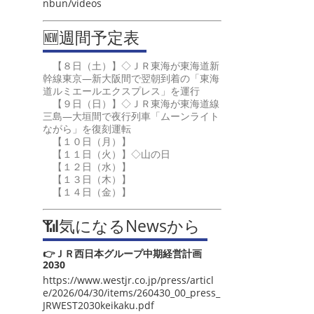
nbun/videos
🆕週間予定表
【８日（土）】◇ＪＲ東海が東海道新
幹線東京―新大阪間で翌朝到着の「東海
道ルミエールエクスプレス」を運行
【９日（日）】◇ＪＲ東海が東海道線
三島―大垣間で夜行列車「ムーンライト
ながら」を復刻運転
【１０日（月）】
【１１日（火）】◇山の日
【１２日（水）】
【１３日（木）】
【１４日（金）】
📶気になるNewsから
👉ＪＲ西日本グループ中期経営計画
2030
https://www.westjr.co.jp/press/articl
e/2026/04/30/items/260430_00_press_
JRWEST2030keikaku.pdf