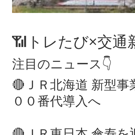
📶トレたび×交通
注目のニュース👇
🔴ＪＲ北海道 新型
００番代導入へ
🔴ＪＲ東日本 傘寿