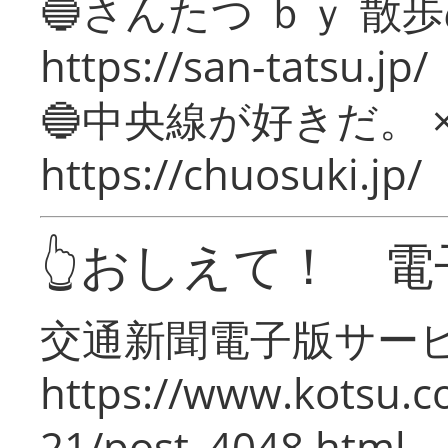
🔵さんたつ ｂｙ 散
https://san-tatsu.jp/
🔵中央線が好きだ。 
https://chuosuki.jp/
👆おしえて！ 電
交通新聞電子版サー
https://www.kotsu.c
21/post_4048.html