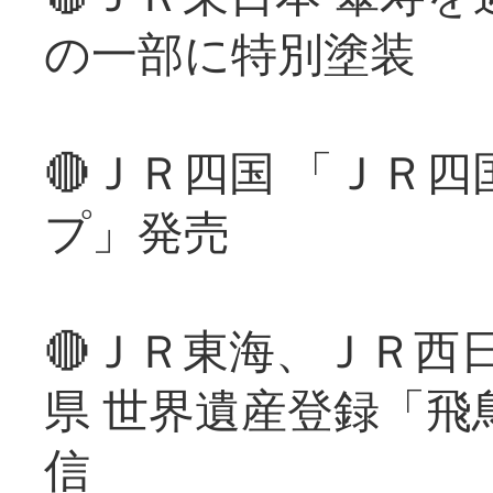
の一部に特別塗装
🔴ＪＲ四国 「ＪＲ
プ」発売
🔴ＪＲ東海、ＪＲ西
県 世界遺産登録「飛
信