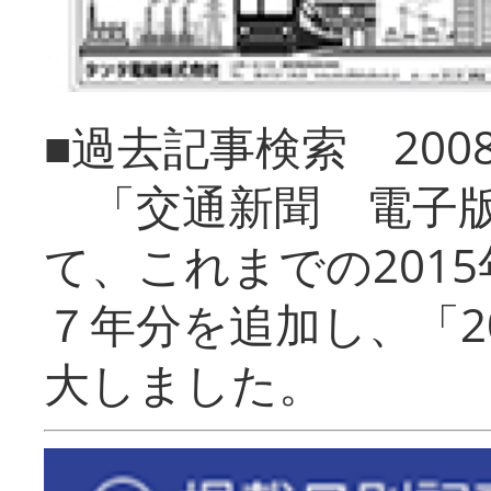
■過去記事検索 20
「交通新聞 電子版
て、これまでの201
７年分を追加し、「2
大しました