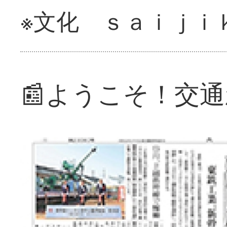
※文化 ｓａｉｊｉ
📰ようこそ！交