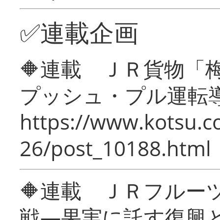
✅連載企画
🔶連載 ＪＲ貨物
プッシュ・プル運転
https://www.kotsu.c
26/post_10188.html
🔶連載 ＪＲフルー
戦―果実に託す復興