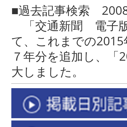
■過去記事検索 20
「交通新聞 電子版
て、これまでの201
７年分を追加し、「2
大しました