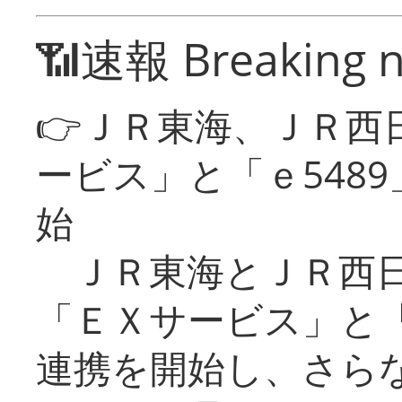
📶速報 Breaking 
👉ＪＲ東海、ＪＲ西
ービス」と「ｅ548
始
ＪＲ東海とＪＲ西日
「ＥＸサービス」と「
連携を開始し、さら