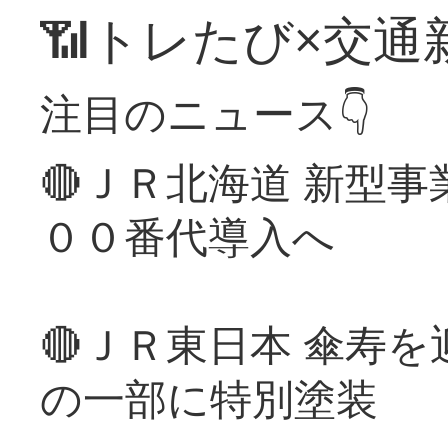
📶トレたび×交通
注目のニュース👇
🔴ＪＲ北海道 新型
００番代導入へ
🔴ＪＲ東日本 傘寿
の一部に特別塗装