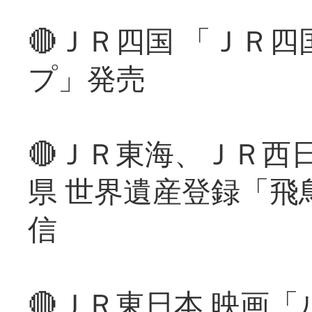
🔴ＪＲ四国 「ＪＲ
プ」発売
🔴ＪＲ東海、ＪＲ西
県 世界遺産登録「飛
信
🔴ＪＲ東日本 映画