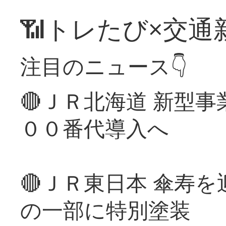
📶トレたび×交通
注目のニュース👇
🔴ＪＲ北海道 新型
００番代導入へ
🔴ＪＲ東日本 傘寿
の一部に特別塗装