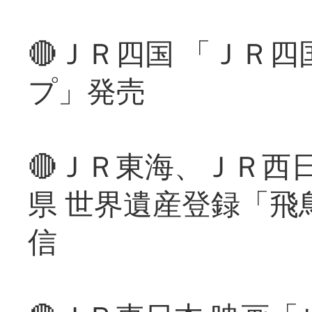
🔴ＪＲ四国 「ＪＲ
プ」発売
🔴ＪＲ東海、ＪＲ西
県 世界遺産登録「飛
信