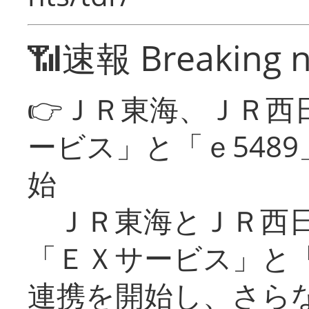
📶速報 Breaking 
👉ＪＲ東海、ＪＲ西
ービス」と「ｅ548
始
ＪＲ東海とＪＲ西日
「ＥＸサービス」と「
連携を開始し、さら