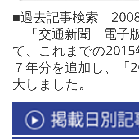
■過去記事検索 20
「交通新聞 電子版
て、これまでの201
７年分を追加し、「2
大しました