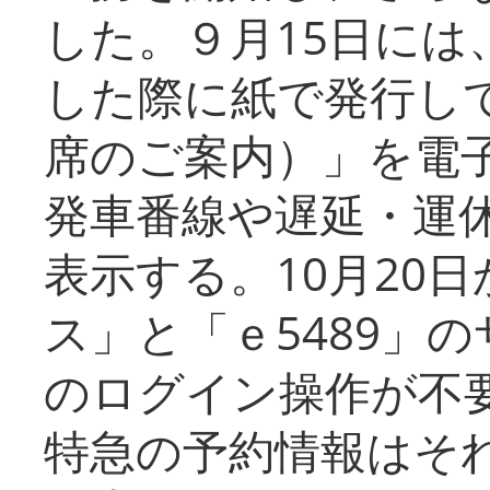
した。９月15日には
した際に紙で発行し
席のご案内）」を電
発車番線や遅延・運
表示する。10月20
ス」と「ｅ5489」
のログイン操作が不
特急の予約情報はそ