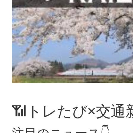
📶トレたび×交通
注目のニュース👇