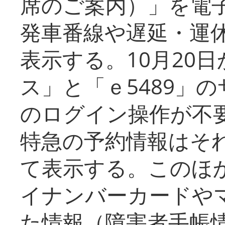
席のご案内）」を電
発車番線や遅延・運
表示する。10月20
ス」と「ｅ5489」
のログイン操作が不
特急の予約情報はそ
て表示する。このほ
イナンバーカードや
た情報（障害者手帳