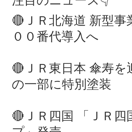
🔴ＪＲ北海道 新型
００番代導入へ
🔴ＪＲ東日本 傘寿
の一部に特別塗装
🔴ＪＲ四国 「ＪＲ
プ」発売