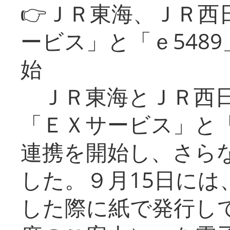
👉ＪＲ東海、ＪＲ西
ービス」と「ｅ548
始
ＪＲ東海とＪＲ西日
「ＥＸサービス」と「
連携を開始し、さら
した。９月15日には
した際に紙で発行し