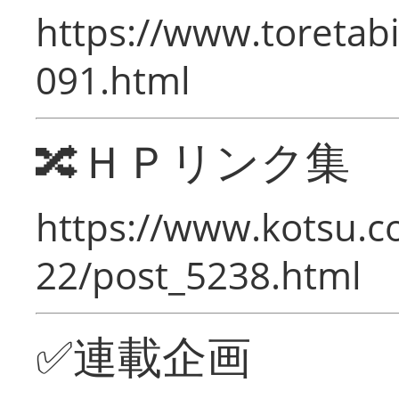
https://www.toretabi
091.html
🔀ＨＰリンク集
https://www.kotsu.c
22/post_5238.html
✅連載企画