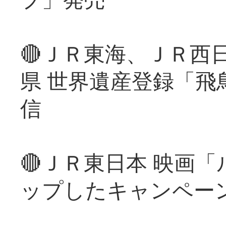
🔴ＪＲ東海、ＪＲ西
県 世界遺産登録「飛
信
🔴ＪＲ東日本 映画
ップしたキャンペー