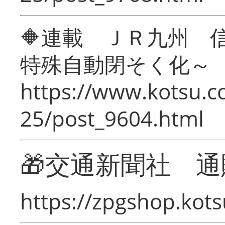
🔶連載 ＪＲ九州 
特殊自動閉そく化～
https://www.kotsu.c
25/post_9604.html
🎁交通新聞社 通
https://zpgshop.kots