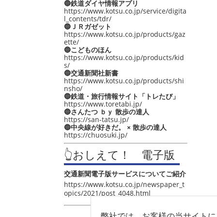
🔵鉄道ダイヤ情報アプリ
https://www.kotsu.co.jp/service/digita
l_contents/tdr/
🔵ＪＲガゼット
https://www.kotsu.co.jp/products/gaz
ette/
🔵こどものほん
https://www.kotsu.co.jp/products/kid
s/
🔵交通新聞社新書
https://www.kotsu.co.jp/products/shi
nsho/
🔵鉄道・旅行情報サイト「トレたび」
https://www.toretabi.jp/
🔵さんたつ ｂｙ 散歩の達人
https://san-tatsu.jp/
🔵中央線が好きだ。 × 散歩の達人
https://chuosuki.jp/
👆おしえて！ 電子版
交通新聞電子版サービスについてご紹介
https://www.kotsu.co.jp/newspaper_t
opics/2021/post_4048.html
弊社では、お客様の当サイトに