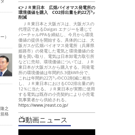
ーダ
👉ＪＲ東日本 広畑バイオマス発電所の
環境価値を購入 CO2排出量を約22万㌧
削減
ＪＲ東日本と大阪ガスは、大阪ガスの
代理店であるDaigas エナジーを通じて
バーチャルPPAを締結し、今月から環境
ャー）
価値の提供を開始する。具体的には、大
阪ガスが広畑バイオマス発電所（兵庫県
姫路市）の発電した電気と環境価値の全
量を買い取り、電気は日本卸電力取引所
などに売却。環境価値については、ＪＲ
東日本が大阪ガスから購入する。同発電
所の環境価値は年間約5.3億kWh分で、
これは年間約22万㌧のCO2削減に相当
し、ＪＲ東日本におけるCO2排出量の約
12％に当たる。ＪＲ東日本が実際に使用
する電気は既存の小売契約により小売電
気事業者から供給される。
https://www.jreast.co.jp/
峰隆之
際規格
📺動画ニュース