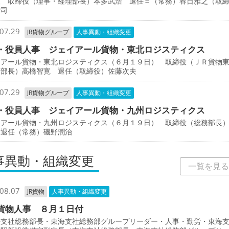
人 取締役（理事・経理部長）本多武浩 退任＝（常務）春日雅之（取
康司
07.29
JR貨物グループ
人事異動・組織変更
・役員人事 ジェイアール貨物・東北ロジスティクス
イアール貨物・東北ロジスティクス（６月１９日） 取締役（ＪＲ貨物
全部長）髙橋智寛 退任（取締役）佐藤次夫
07.29
JR貨物グループ
人事異動・組織変更
・役員人事 ジェイアール貨物・九州ロジスティクス
イアール貨物・九州ロジスティクス（６月１９日） 取締役（総務部長
 退任（常務）磯野潤治
事異動・組織変更
一覧を見る
08.07
JR貨物
人事異動・組織変更
貨物人事 ８月１日付
支社総務部長・東海支社総務部グループリーダー・人事・勤労・東海