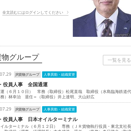
全文読むにはログインしてください
R貨物グループ
一覧を見る
07.29
JR貨物グループ
人事異動・組織変更
・役員人事 全国通運
通運（６月１０日） 常務（取締役）松尾直哉 取締役（水島臨海鉄道
専務）林幸治 退任＝（取締役）井上達明、大山好広
07.29
JR貨物グループ
人事異動・組織変更
・役員人事 日本オイルターミナル
オイルターミナル（６月１２日） 専務（ＪＲ貨物執行役員・東北支社