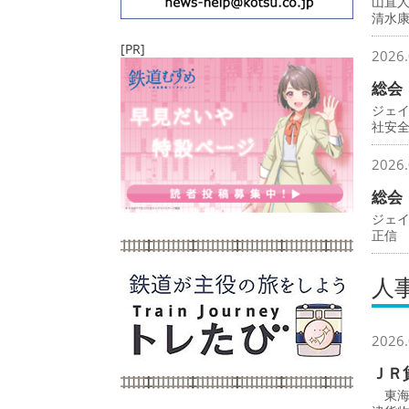
山直
清水
[PR]
2026.
総会
ジェ
社安
2026.
総会
ジェ
正信
人
2026.
ＪＲ
東海