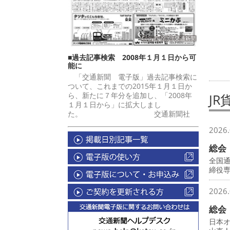
■過去記事検索 2008年１月１日から可
能に
「交通新聞 電子版」過去記事検索に
ついて、これまでの2015年１月１日か
ら、新たに７年分を追加し、「2008年
J
１月１日から」に拡大しまし
た。 交通新聞社
2026.
総会
全国
締役
2026.
総会
日本