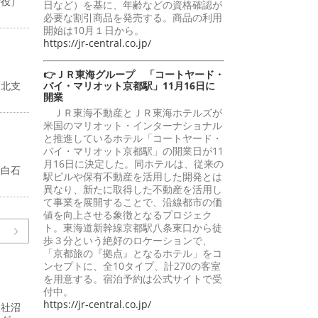
締役）
日など）を基に、年齢などの資格確認が
必要な割引商品を発売する。商品の利用
開始は10月１日から。
https://jr-central.co.jp/
👉ＪＲ東海グループ 「コートヤード・
東北支
バイ・マリオット京都駅」11月16日に
開業
ＪＲ東海不動産とＪＲ東海ホテルズが
米国のマリオット・インターナショナル
と推進しているホテル「コートヤード・
バイ・マリオット京都駅」の開業日が11
月16日に決定した。同ホテルは、従来の
）白石
駅ビルや保有不動産を活用した開発とは
異なり、新たに取得した不動産を活用し
て事業を展開することで、沿線都市の価
値を向上させる象徴となるプロジェク
ト。東海道新幹線京都駅八条東口から徒
歩３分という絶好のロケーションで、
「京都旅の『拠点』となるホテル」をコ
ンセプトに、全10タイプ、計270の客室
を用意する。宿泊予約は公式サイトで受
付中。
https://jr-central.co.jp/
支社沼