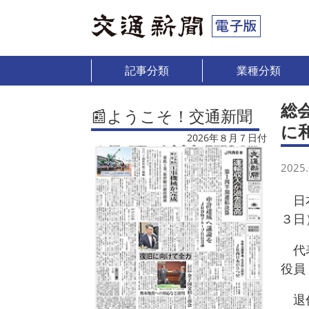
記事分類
業種分類
総
📰ようこそ！交通新聞
に
2026年８月７日付
2025.
日本
３日
代表
役員
退任