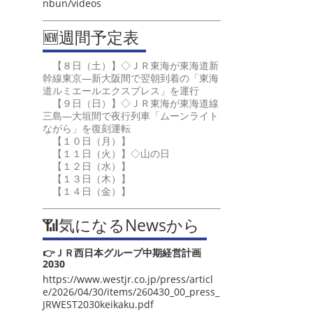
nbun/videos
🆕週間予定表
【８日（土）】◇ＪＲ東海が東海道新
幹線東京―新大阪間で翌朝到着の「東海
道ルミエールエクスプレス」を運行
【９日（日）】◇ＪＲ東海が東海道線
三島―大垣間で夜行列車「ムーンライト
ながら」を復刻運転
【１０日（月）】
【１１日（火）】◇山の日
【１２日（水）】
【１３日（木）】
【１４日（金）】
📶気になるNewsから
👉ＪＲ西日本グループ中期経営計画
2030
https://www.westjr.co.jp/press/articl
e/2026/04/30/items/260430_00_press_
JRWEST2030keikaku.pdf