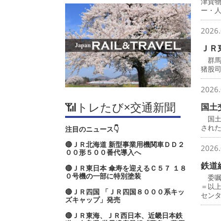
津貨
ー・
2026.
ＪＲ
群馬
猪股
2026.
📶トレたび×交通新聞
国土
国土
され
注目のニュース👇
🔴ＪＲ北海道 新型事業用機関車ＤＤ２
2026.
００形５００番代導入へ
鉄道
🔴ＪＲ東日本 傘寿を迎えるＣ５７ １８
０号機の一部に特別塗装
委嘱
＝以
🔴ＪＲ四国 「ＪＲ四国８０００系キッ
セン
ズキャップ」発売
🔴ＪＲ東海、ＪＲ西日本、近畿日本鉄