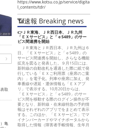
https://www.kotsu.co.jp/service/digita
l_contents/tdr/
📶速報 Breaking news
👉ＪＲ東海、ＪＲ西日本、ＪＲ九州
「ＥＸサービス」と「ｅ5489」のサー
ビス間連携を開始
ＪＲ東海とＪＲ西日本、ＪＲ九州は６
日、「ＥＸサービス」と「ｅ5489」の
サービス間連携を開始し、さらなる機能
拡充を図ると発表した。９月15日には、
新幹線の自動改札を通過した際に紙で発
行している「ＥＸご利用票（座席のご案
内）」を電子化。列車や座席に加え、発
車番線や遅延・運休情報も「ＥＸアプ
リ」で表示する。10月20日からは、
代表取
「ＥＸサービス」と「ｅ5489」のサー
ビス間を移動する際のログイン操作が不
要となり、新幹線・在来線特急の予約情
報はそれぞれのアプリでをまとめて表示
する。このほか、「ＥＸサービス」でマ
イナンバーカードやマイナポータルから
長）亀
取得した情報（障害者手帳情報、生年月