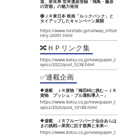
道、奈良県 世界遺産登録「飛鳥・藤原
の宮都」の魅力発信
🔴ＪＲ東日本 映画「ルックバック」と
タイアップしたキャンペーン展開
https://www.toretabi.jp/railway_info/e
ntry-26091.html
🔀ＨＰリンク集
https://www.kotsu.co.jp/newspaper_t
opics/2022/post_5238.html
✅連載企画
🔶連載 ＪＲ貨物「梅田峠に挑む～ＪＲ
貨物 プッシュ・プル運転導入～」
https://www.kotsu.co.jp/newspaper_t
opics/2026/post_10188.html
🔶連載 ＪＲフルーツパーク仙台あらは
まの挑戦―果実に託す復興と未来―
https://www.kotsu.co.jp/newspaper_t