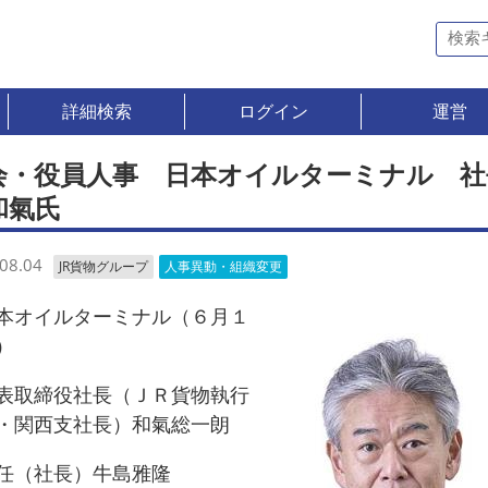
詳細検索
ログイン
運営
会・役員人事 日本オイルターミナル 社
和氣氏
08.04
JR貨物グループ
人事異動・組織変更
オイルターミナル（６月１
）
取締役社長（ＪＲ貨物執行
・関西支社長）和氣総一朗
（社長）牛島雅隆