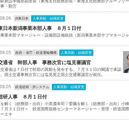
物駅新設準備室副室長（東海支社総務部長・東海支社総務部グループリ
人事・勤労
08.06
JR東日本
人事異動・組織変更
東日本新潟事業本部人事 ８月１日付
事業本部マネージャー・設備部設備統括（新潟事業本部サブマネージ
司
08.05
政府・省庁・鉄道運輸機構
人事異動・組織変更
交通省 幹部人事 事務次官に塩見審議官
交通省は７日付で幹部の異動を発令する。７月３１日の閣議で承認
た。国土交通事務次官には塩見英之国土交通審議官が就任。
08.05
鉄道総研・JRシステム
人事異動・組織変更
総研人事 ８月１日付
を解く（総務部・出向）小美濃幸司▽委嘱を解く（総務部・出向）小
上７月３１日付＝ 鉄道国際規格センターマネージャー・管理・鉄道国
ターエキ