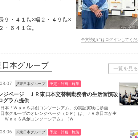
９・４１㍍×幅２・４９㍍×
２・６４１㍍。
全文読むにはログインしてくだ
R東日本グループ
一覧を見る
08.07
JR東日本グループ
予定・計画・施策
ンジページ ＪＲ東日本交替制勤務者の生活習慣改
ログラム提供
東日本「ＷａａＳ共創コンソーシアム」の実証実験に参画
東日本グループのオレンジページ（ＯＰ）は、ＪＲ東日本が主
る「ＷａａＳ共創コンソーシアム」（Ｗ
08.06
JR東日本グループ
予定・計画・施策