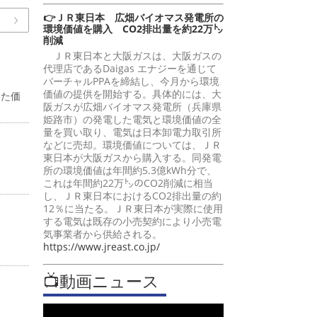
👉ＪＲ東日本 広畑バイオマス発電所の
環境価値を購入 CO2排出量を約22万㌧
削減
ＪＲ東日本と大阪ガスは、大阪ガスの
代理店であるDaigas エナジーを通じて
バーチャルPPAを締結し、今月から環境
価値の提供を開始する。具体的には、大
いた価
阪ガスが広畑バイオマス発電所（兵庫県
姫路市）の発電した電気と環境価値の全
量を買い取り、電気は日本卸電力取引所
などに売却。環境価値については、ＪＲ
東日本が大阪ガスから購入する。同発電
所の環境価値は年間約5.3億kWh分で、
これは年間約22万㌧のCO2削減に相当
し、ＪＲ東日本におけるCO2排出量の約
12％に当たる。ＪＲ東日本が実際に使用
する電気は既存の小売契約により小売電
気事業者から供給される。
https://www.jreast.co.jp/
📺動画ニュース