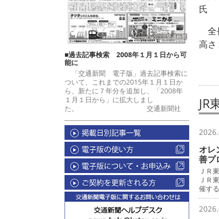
氏
全長
高さ
■過去記事検索 2008年１月１日から可
能に
「交通新聞 電子版」過去記事検索に
ついて、これまでの2015年１月１日か
ら、新たに７年分を追加し、「2008年
１月１日から」に拡大しまし
J
た。 交通新聞社
2026.
オレ
善プ
ＪＲ
ＪＲ
催す
2026.