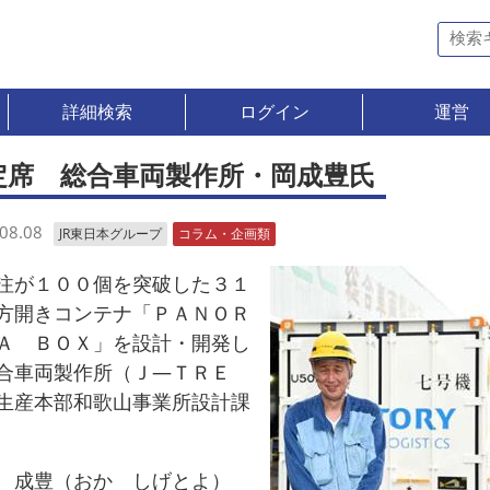
詳細検索
ログイン
運営
定席 総合車両製作所・岡成豊氏
08.08
JR東日本グループ
コラム・企画類
が１００個を突破した３１
方開きコンテナ「ＰＡＮＯＲ
Ａ ＢＯＸ」を設計・開発し
合車両製作所（Ｊ―ＴＲＥ
生産本部和歌山事業所設計課
成豊（おか しげとよ）