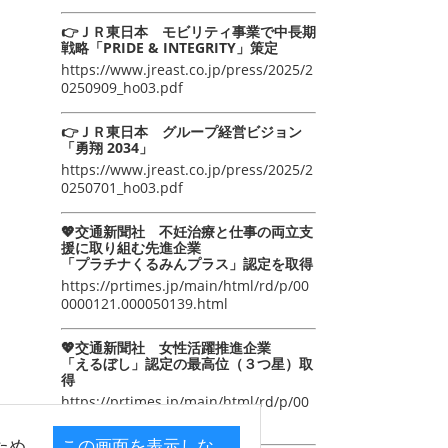
👉ＪＲ東日本 モビリティ事業で中長期
戦略「PRIDE & INTEGRITY」策定
https://www.jreast.co.jp/press/2025/2
0250909_ho03.pdf
👉ＪＲ東日本 グループ経営ビジョン
「勇翔 2034」
https://www.jreast.co.jp/press/2025/2
0250701_ho03.pdf
💖交通新聞社 不妊治療と仕事の両立支
援に取り組む先進企業
「プラチナくるみんプラス」認定を取得
https://prtimes.jp/main/html/rd/p/00
0000121.000050139.html
💖交通新聞社 女性活躍推進企業
「えるぼし」認定の最高位（３つ星）取
得
https://prtimes.jp/main/html/rd/p/00
0000105.000050139.html
ため
この画面を表示しな