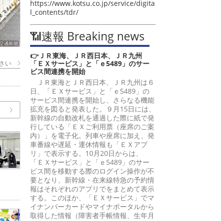
https://www.kotsu.co.jp/service/digita
l_contents/tdr/
📶速報 Breaking news
👉ＪＲ東海、ＪＲ西日本、ＪＲ九州
さい
「ＥＸサービス」と「ｅ5489」のサー
ビス間連携を開始
ＪＲ東海とＪＲ西日本、ＪＲ九州は６
日、「ＥＸサービス」と「ｅ5489」の
サービス間連携を開始し、さらなる機能
拡充を図ると発表した。９月15日には、
新幹線の自動改札を通過した際に紙で発
行している「ＥＸご利用票（座席のご案
内）」を電子化。列車や座席に加え、発
車番線や遅延・運休情報も「ＥＸアプ
リ」で表示する。10月20日からは、
「ＥＸサービス」と「ｅ5489」のサー
ビス間を移動する際のログイン操作が不
要となり、新幹線・在来線特急の予約情
報はそれぞれのアプリでをまとめて表示
する。このほか、「ＥＸサービス」でマ
イナンバーカードやマイナポータルから
取得した情報（障害者手帳情報、生年月