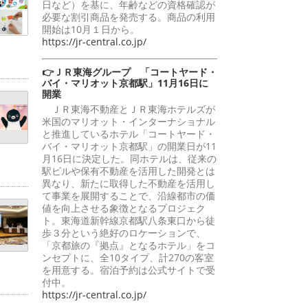
日など）を基に、年齢などの資格確認が
必要な割引商品を発売する。商品の利用
開始は10月１日から。
https://jr-central.co.jp/
👉ＪＲ東海グループ 「コートヤード・
バイ・マリオット京都駅」11月16日に
開業
ＪＲ東海不動産とＪＲ東海ホテルズが
米国のマリオット・インターナショナル
と推進しているホテル「コートヤード・
バイ・マリオット京都駅」の開業日が11
月16日に決定した。同ホテルは、従来の
駅ビルや保有不動産を活用した開発とは
異なり、新たに取得した不動産を活用し
て事業を展開することで、沿線都市の価
値を向上させる象徴となるプロジェク
ト。東海道新幹線京都駅八条東口から徒
歩３分という絶好のロケーションで、
「京都旅の『拠点』となるホテル」をコ
ンセプトに、全10タイプ、計270の客室
を用意する。宿泊予約は公式サイトで受
付中。
https://jr-central.co.jp/