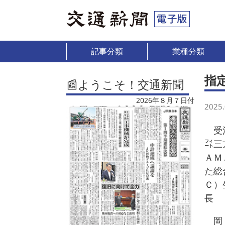
記事分類
業種分類
指
📰ようこそ！交通新聞
2026年８月７日付
2025.
受注
㌳三
ＡＭ
た総
Ｃ）
長
岡 