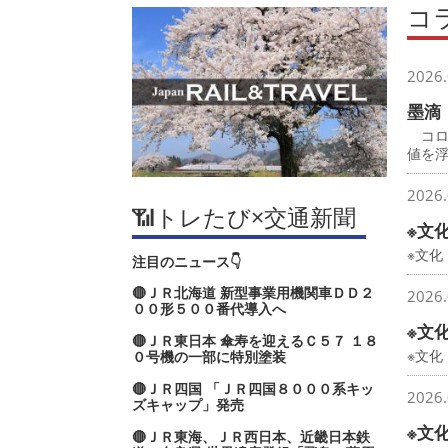
コ
2026.
墨滴
コロ
値を
2026.
📶トレたび×交通新聞
※文
※文化
注目のニュース👇
🔴ＪＲ北海道 新型事業用機関車ＤＤ２
2026.
００形５００番代導入へ
※文
🔴ＪＲ東日本 傘寿を迎えるＣ５７ １８
※文
０号機の一部に特別塗装
🔴ＪＲ四国 「ＪＲ四国８０００系キッ
2026.
ズキャップ」発売
※文
🔴ＪＲ東海、ＪＲ西日本、近畿日本鉄