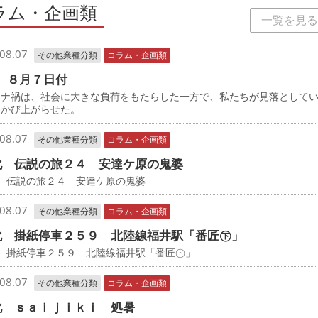
ラム・企画類
一覧を見る
08.07
その他業種分類
コラム・企画類
 ８月７日付
ナ禍は、社会に大きな負荷をもたらした一方で、私たちが見落として
浮かび上がらせた。
08.07
その他業種分類
コラム・企画類
化 伝説の旅２４ 安達ケ原の鬼婆
 伝説の旅２４ 安達ケ原の鬼婆
08.07
その他業種分類
コラム・企画類
化 掛紙停車２５９ 北陸線福井駅「番匠㊦」
化 掛紙停車２５９ 北陸線福井駅「番匠㊦」
08.07
その他業種分類
コラム・企画類
化 ｓａｉｊｉｋｉ 処暑