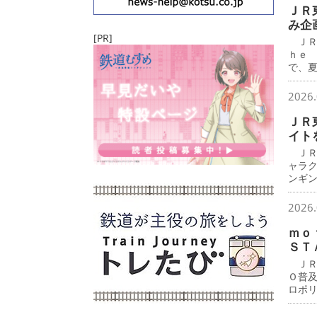
ＪＲ
み企
[PR]
ＪＲ
ｈｅ
で、
2026.
ＪＲ
イト
ＪＲ
ャラ
ンギ
2026.
ｍｏ
ＳＴ
ＪＲ
Ｏ普
ロポ