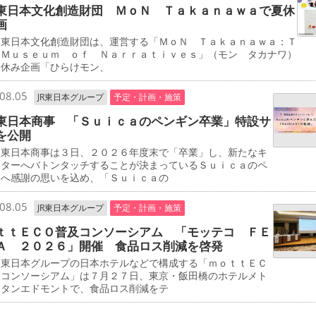
東日本文化創造財団 ＭｏＮ Ｔａｋａｎａｗａで夏休
画
東日本文化創造財団は、運営する「ＭｏＮ Ｔａｋａｎａｗａ：Ｔ
 Ｍｕｓｅｕｍ ｏｆ Ｎａｒｒａｔｉｖｅｓ」（モン タカナワ）
夏休み企画「ひらけモン、
08.05
JR東日本グループ
予定・計画・施策
東日本商事 「Ｓｕｉｃａのペンギン卒業」特設サ
を公開
東日本商事は３日、２０２６年度末で「卒業」し、新たなキ
クターへバトンタッチすることが決まっているＳｕｉｃａのペ
ンへ感謝の思いを込め、「Ｓｕｉｃａの
08.05
JR東日本グループ
予定・計画・施策
ｔｔＥＣＯ普及コンソーシアム 「モッテコ ＦＥ
Ａ ２０２６」開催 食品ロス削減を啓発
東日本グループの日本ホテルなどで構成する「ｍｏｔｔＥＣ
及コンソーシアム」は７月２７日、東京・飯田橋のホテルメト
リタンエドモントで、食品ロス削減をテ