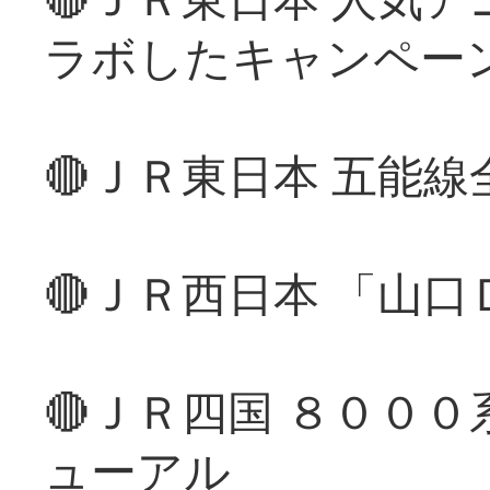
ラボしたキャンペー
🔴ＪＲ東日本 五能
🔴ＪＲ西日本 「山
🔴ＪＲ四国 ８００
ューアル