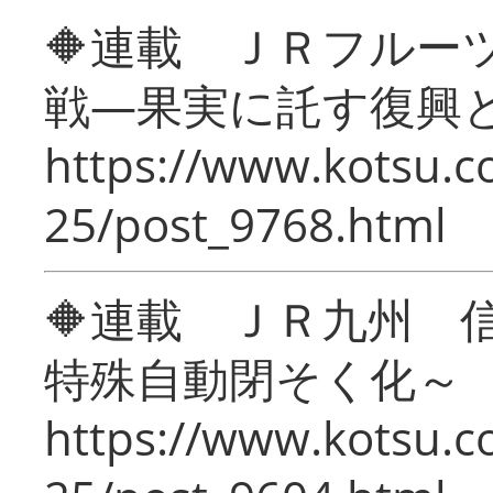
🔶連載 ＪＲフルー
戦―果実に託す復興
https://www.kotsu.c
25/post_9768.html
🔶連載 ＪＲ九州 
特殊自動閉そく化～
https://www.kotsu.c