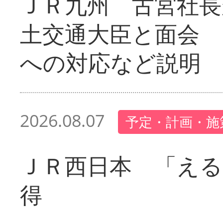
ＪＲ九州 古宮社長
土交通大臣と面会 
への対応など説明
2026.08.07
予定・計画・施
ＪＲ西日本 「える
得