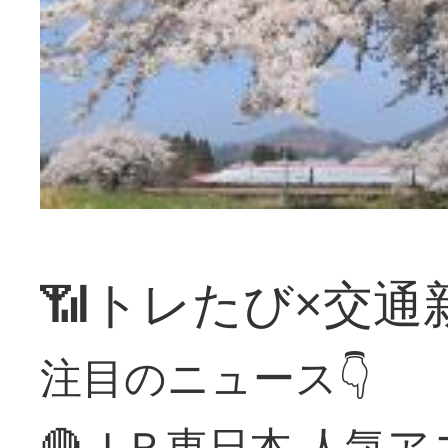
📶トレたび×交通
注目のニュース👇
🔴ＪＲ東日本 人気