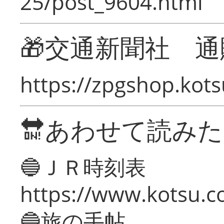
25/post_9604.html
🎁交通新聞社 通
https://zpgshop.kots
🔛あわせて読み
🔵ＪＲ時刻表
https://www.kotsu.co
🔵旅の手帖