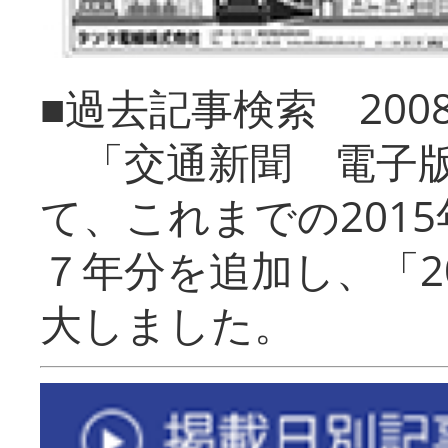
■過去記事検索 20
「交通新聞 電子版
て、これまでの201
７年分を追加し、「2
大しました