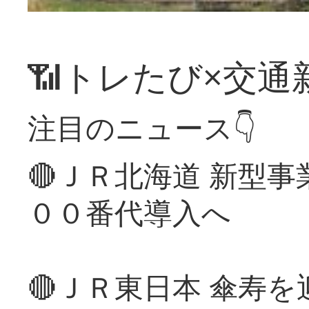
📶トレたび×交通
注目のニュース👇
🔴ＪＲ北海道 新型
００番代導入へ
🔴ＪＲ東日本 傘寿