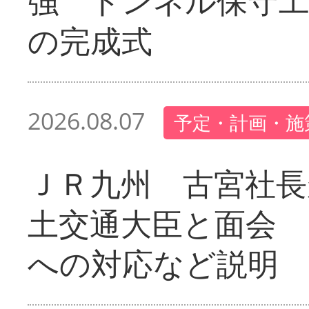
強 トンネル保守工
の完成式
2026.08.07
予定・計画・施
ＪＲ九州 古宮社長
土交通大臣と面会 
への対応など説明