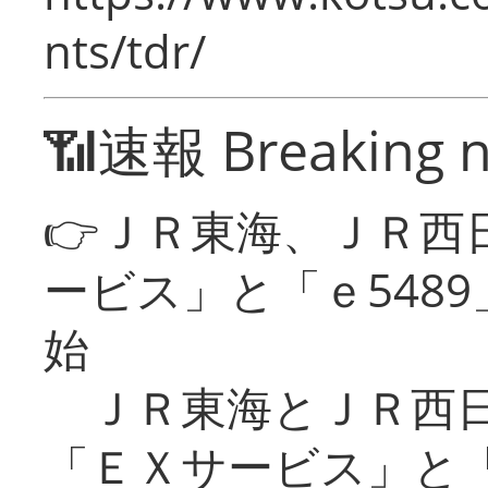
nts/tdr/
📶速報 Breaking 
👉ＪＲ東海、ＪＲ西
ービス」と「ｅ548
始
ＪＲ東海とＪＲ西日
「ＥＸサービス」と「