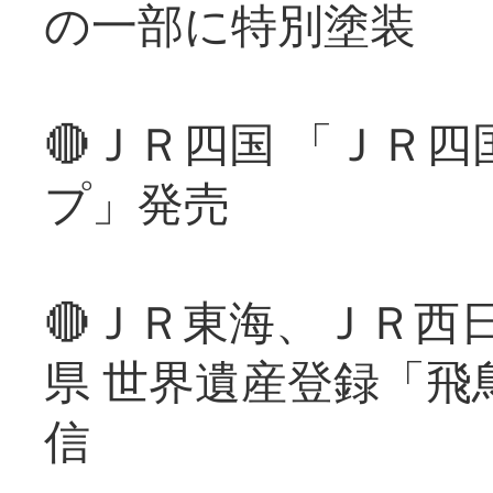
の一部に特別塗装
🔴ＪＲ四国 「ＪＲ
プ」発売
🔴ＪＲ東海、ＪＲ西
県 世界遺産登録「飛
信