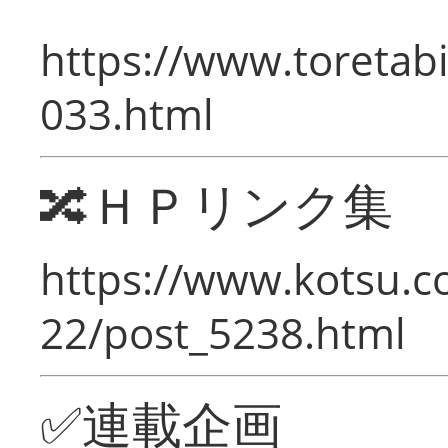
https://www.toretabi
033.html
🔀ＨＰリンク集
https://www.kotsu.c
22/post_5238.html
✅連載企画