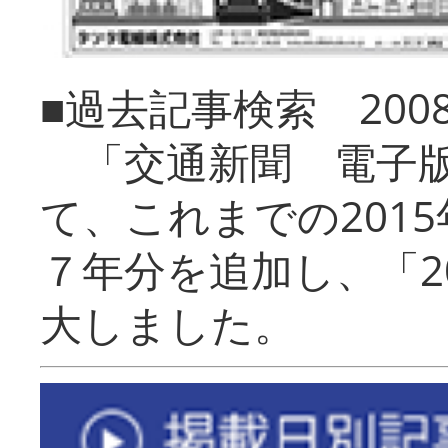
■過去記事検索 20
「交通新聞 電子版
て、これまでの201
７年分を追加し、「2
大しました