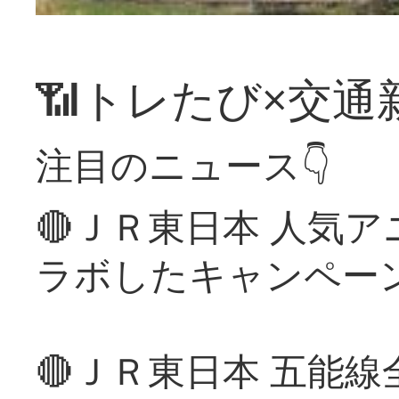
📶トレたび×交通
注目のニュース👇
🔴ＪＲ東日本 人気
ラボしたキャンペー
🔴ＪＲ東日本 五能