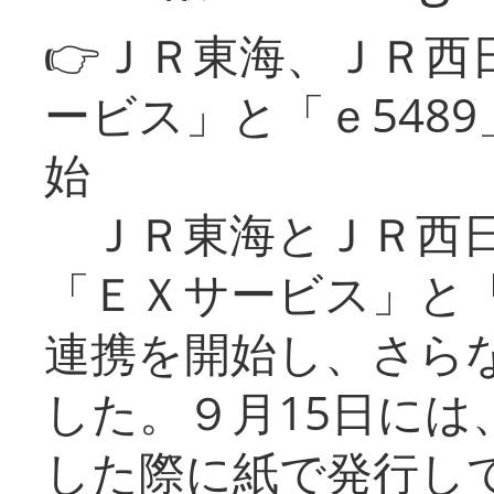
👉ＪＲ東海、ＪＲ西
ービス」と「ｅ548
始
ＪＲ東海とＪＲ西日
「ＥＸサービス」と「
連携を開始し、さら
した。９月15日には
した際に紙で発行し