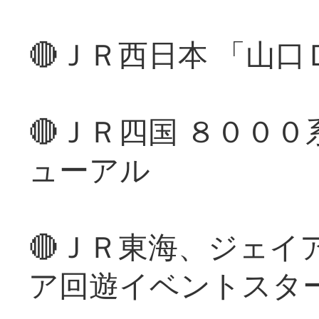
🔴ＪＲ西日本 「山
🔴ＪＲ四国 ８００
ューアル
🔴ＪＲ東海、ジェイ
ア回遊イベントスタ