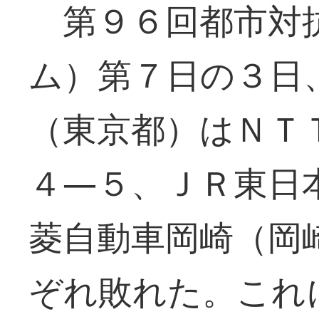
第９６回都市対抗
ム）第７日の３日
（東京都）はＮＴ
４―５、ＪＲ東日
菱自動車岡崎（岡
ぞれ敗れた。これ