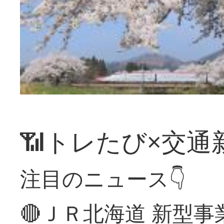
📶トレたび×交通
注目のニュース👇
🔴ＪＲ北海道 新型