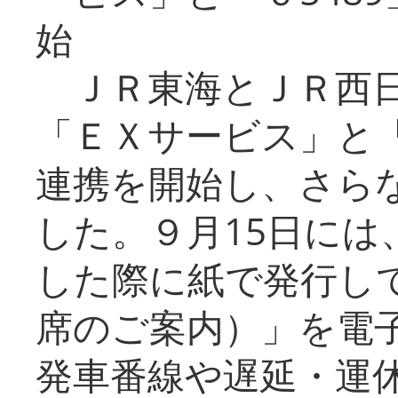
始
ＪＲ東海とＪＲ西日
「ＥＸサービス」と「
連携を開始し、さら
した。９月15日には
した際に紙で発行し
席のご案内）」を電
発車番線や遅延・運