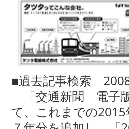
■過去記事検索 20
「交通新聞 電子版
て、これまでの201
７年分を追加し、「2