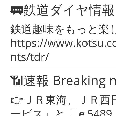
🚃鉄道ダイヤ情
鉄道趣味をもっと楽
https://www.kotsu.co
nts/tdr/
📶速報 Breaking 
👉ＪＲ東海、ＪＲ西
ービス」と「ｅ548