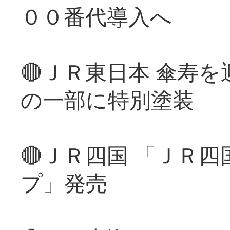
００番代導入へ
🔴ＪＲ東日本 傘寿
の一部に特別塗装
🔴ＪＲ四国 「ＪＲ
プ」発売