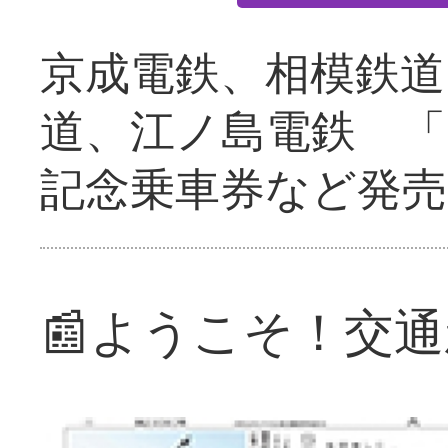
京成電鉄、相模鉄道
道、江ノ島電鉄 「
記念乗車券など発売
📰ようこそ！交