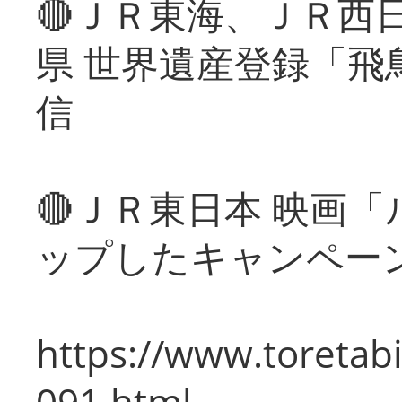
🔴ＪＲ東海、ＪＲ西
県 世界遺産登録「飛
信
🔴ＪＲ東日本 映画
ップしたキャンペー
https://www.toretabi
091.html