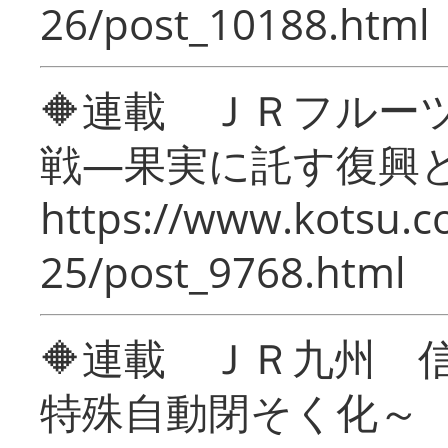
26/post_10188.html
🔶連載 ＪＲフルー
戦―果実に託す復興
https://www.kotsu.c
25/post_9768.html
🔶連載 ＪＲ九州 
特殊自動閉そく化～