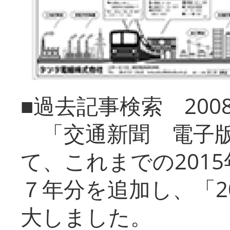
■過去記事検索 20
「交通新聞 電子版
て、これまでの201
７年分を追加し、「2
大しました