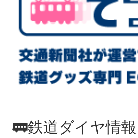
🚃鉄道ダイヤ情