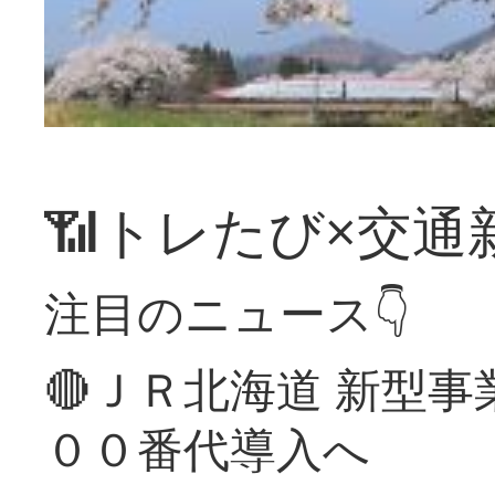
📶トレたび×交通
注目のニュース👇
🔴ＪＲ北海道 新型
００番代導入へ