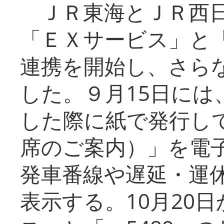
ＪＲ東海とＪＲ西日
「ＥＸサービス」と「
連携を開始し、さら
した。９月15日には
した際に紙で発行し
席のご案内）」を電
発車番線や遅延・運
表示する。10月20