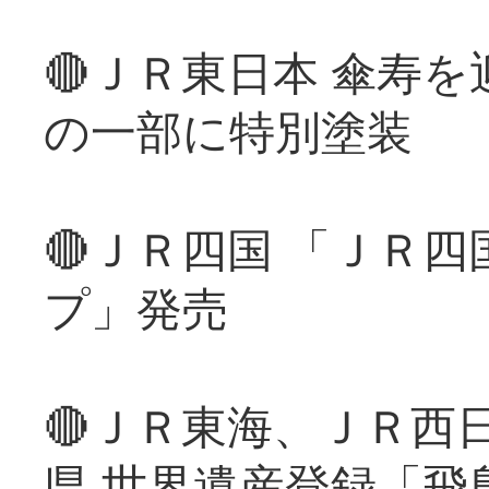
🔴ＪＲ東日本 傘寿
の一部に特別塗装
🔴ＪＲ四国 「ＪＲ
プ」発売
🔴ＪＲ東海、ＪＲ西
県 世界遺産登録「飛