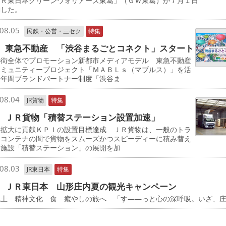
ＪＲ東日本グリーンウォリアーズ東葛」（ＧＷ東葛）が７月１日
動した。
08.05
民鉄・公営・三セク
特集
 東急不動産 「渋谷まるごとコネクト」スタート
の街全体でプロモーション新都市メディアモデル 東急不動産
コミュニティープロジェクト「ＭＡＢＬｓ（マブルス）」を活
た年間ブランドパートナー制度「渋谷ま
08.04
JR貨物
特集
 ＪＲ貨物「積替ステーション設置加速」
量拡大に貢献ＫＰＩの設置目標達成 ＪＲ貨物は、一般のトラ
とコンテナの間で貨物をスムーズかつスピーディーに積み替え
る施設「積替ステーション」の展開を加
08.03
JR東日本
特集
 ＪＲ東日本 山形庄内夏の観光キャンペーン
風土 精神文化 食 癒やしの旅へ 「す――っと心の深呼吸。いざ、