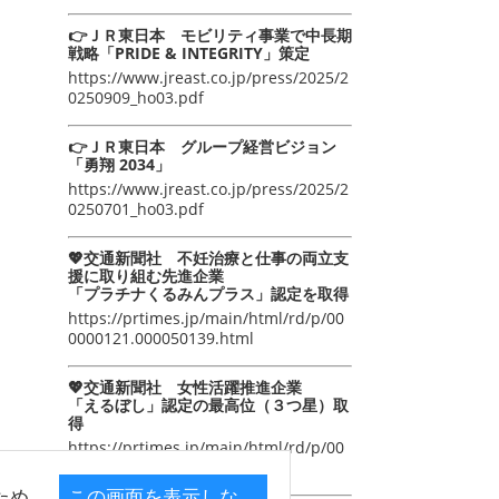
👉ＪＲ東日本 モビリティ事業で中長期
戦略「PRIDE & INTEGRITY」策定
https://www.jreast.co.jp/press/2025/2
0250909_ho03.pdf
👉ＪＲ東日本 グループ経営ビジョン
「勇翔 2034」
https://www.jreast.co.jp/press/2025/2
0250701_ho03.pdf
💖交通新聞社 不妊治療と仕事の両立支
援に取り組む先進企業
「プラチナくるみんプラス」認定を取得
https://prtimes.jp/main/html/rd/p/00
0000121.000050139.html
💖交通新聞社 女性活躍推進企業
「えるぼし」認定の最高位（３つ星）取
得
https://prtimes.jp/main/html/rd/p/00
0000105.000050139.html
ため
この画面を表示しな