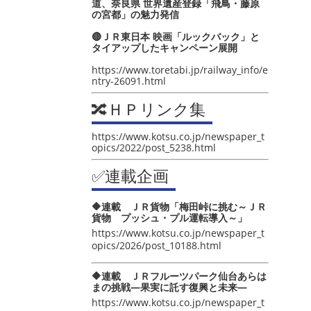
道、奈良県 世界遺産登録「飛鳥・藤原
の宮都」の魅力発信
🔴ＪＲ東日本 映画「ルックバック」と
タイアップしたキャンペーン展開
https://www.toretabi.jp/railway_info/e
ntry-26091.html
🔀ＨＰリンク集
https://www.kotsu.co.jp/newspaper_t
opics/2022/post_5238.html
✅連載企画
🔶連載 ＪＲ貨物「梅田峠に挑む～ＪＲ
貨物 プッシュ・プル運転導入～」
https://www.kotsu.co.jp/newspaper_t
opics/2026/post_10188.html
🔶連載 ＪＲフルーツパーク仙台あらは
まの挑戦―果実に託す復興と未来―
https://www.kotsu.co.jp/newspaper_t