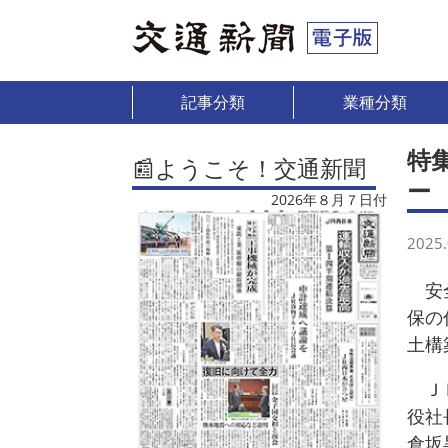
記事分類
業種分類
特
📰ようこそ！交通新聞
ー
2026年８月７日付
2025.
安全
保の
土構
ＪＲ
役社
倉坂