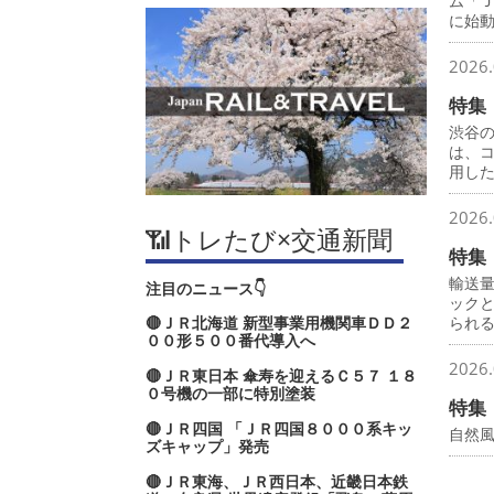
ム「
に始
2026.
特集
渋谷
は、
用し
2026.
📶トレたび×交通新聞
特集
輸送
注目のニュース👇
ック
🔴ＪＲ北海道 新型事業用機関車ＤＤ２
られ
００形５００番代導入へ
2026.
🔴ＪＲ東日本 傘寿を迎えるＣ５７ １８
０号機の一部に特別塗装
特集
🔴ＪＲ四国 「ＪＲ四国８０００系キッ
自然
ズキャップ」発売
🔴ＪＲ東海、ＪＲ西日本、近畿日本鉄