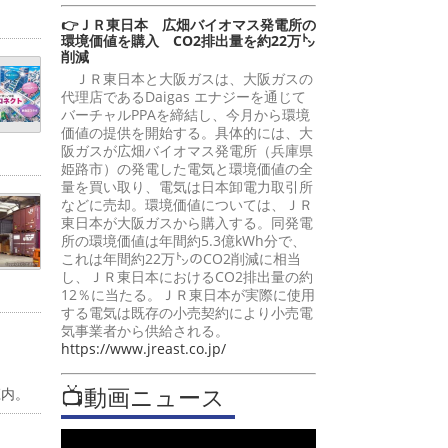
👉ＪＲ東日本 広畑バイオマス発電所の
環境価値を購入 CO2排出量を約22万㌧
削減
ＪＲ東日本と大阪ガスは、大阪ガスの
代理店であるDaigas エナジーを通じて
バーチャルPPAを締結し、今月から環境
価値の提供を開始する。具体的には、大
阪ガスが広畑バイオマス発電所（兵庫県
姫路市）の発電した電気と環境価値の全
量を買い取り、電気は日本卸電力取引所
などに売却。環境価値については、ＪＲ
東日本が大阪ガスから購入する。同発電
所の環境価値は年間約5.3億kWh分で、
これは年間約22万㌧のCO2削減に相当
し、ＪＲ東日本におけるCO2排出量の約
12％に当たる。ＪＲ東日本が実際に使用
する電気は既存の小売契約により小売電
気事業者から供給される。
https://www.jreast.co.jp/
📺動画ニュース
庄内。