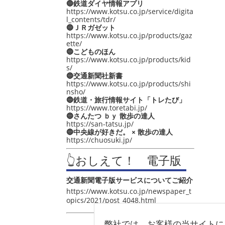
🔵鉄道ダイヤ情報アプリ
https://www.kotsu.co.jp/service/digita
l_contents/tdr/
🔵ＪＲガゼット
https://www.kotsu.co.jp/products/gaz
ette/
🔵こどものほん
https://www.kotsu.co.jp/products/kid
s/
🔵交通新聞社新書
https://www.kotsu.co.jp/products/shi
nsho/
🔵鉄道・旅行情報サイト「トレたび」
https://www.toretabi.jp/
🔵さんたつ ｂｙ 散歩の達人
https://san-tatsu.jp/
🔵中央線が好きだ。 × 散歩の達人
https://chuosuki.jp/
👆おしえて！ 電子版
交通新聞電子版サービスについてご紹介
https://www.kotsu.co.jp/newspaper_t
opics/2021/post_4048.html
弊社では、お客様の当サイトに