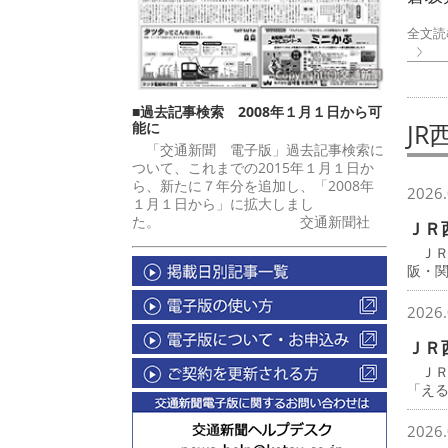
全文読
■過去記事検索 2008年１月１日から可
JR
能に
「交通新聞 電子版」過去記事検索に
ついて、これまでの2015年１月１日か
ら、新たに７年分を追加し、「2008年
2026.
１月１日から」に拡大しまし
た。 交通新聞社
ＪＲ
ＪＲ
阪・
2026.
ＪＲ
ＪＲ
「え
2026.