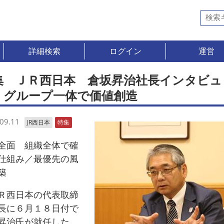
詳細検索
ログイン
運営
集 ＪＲ西日本 倉坂昇治社長インタビュ
 グループ一体で価値創造
09.11
JR西日本
特集
面 組織全体で確
仕組み／最優先の風
築
西日本の代表取締
長に６月１８日付で
昇治氏が就任した。