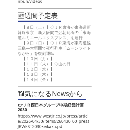
nbun/videos
🆕週間予定表
【８日（土）】◇ＪＲ東海が東海道新
幹線東京―新大阪間で翌朝到着の「東海
道ルミエールエクスプレス」を運行
【９日（日）】◇ＪＲ東海が東海道線
三島―大垣間で夜行列車「ムーンライト
ながら」を復刻運転
【１０日（月）】
【１１日（火）】◇山の日
【１２日（水）】
【１３日（木）】
【１４日（金）】
📶気になるNewsから
👉ＪＲ西日本グループ中期経営計画
2030
https://www.westjr.co.jp/press/articl
e/2026/04/30/items/260430_00_press_
JRWEST2030keikaku.pdf