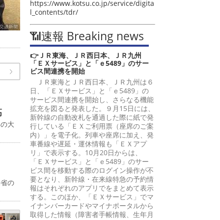
https://www.kotsu.co.jp/service/digita
l_contents/tdr/
📶速報 Breaking news
👉ＪＲ東海、ＪＲ西日本、ＪＲ九州
「ＥＸサービス」と「ｅ5489」のサー
ビス間連携を開始
ＪＲ東海とＪＲ西日本、ＪＲ九州は６
日、「ＥＸサービス」と「ｅ5489」の
サービス間連携を開始し、さらなる機能
拡充を図ると発表した。９月15日には、
高
新幹線の自動改札を通過した際に紙で発
年の大
行している「ＥＸご利用票（座席のご案
内）」を電子化。列車や座席に加え、発
車番線や遅延・運休情報も「ＥＸアプ
リ」で表示する。10月20日からは、
「ＥＸサービス」と「ｅ5489」のサー
ビス間を移動する際のログイン操作が不
要となり、新幹線・在来線特急の予約情
働省の
報はそれぞれのアプリでをまとめて表示
する。このほか、「ＥＸサービス」でマ
イナンバーカードやマイナポータルから
取得した情報（障害者手帳情報、生年月