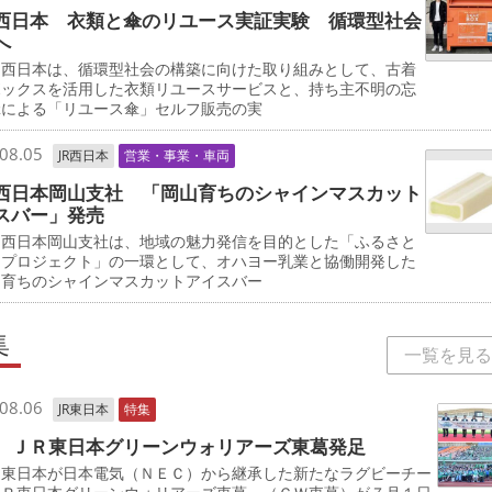
西日本 衣類と傘のリユース実証実験 循環型社会
へ
西日本は、循環型社会の構築に向けた取り組みとして、古着
ボックスを活用した衣類リユースサービスと、持ち主不明の忘
傘による「リユース傘」セルフ販売の実
08.05
JR西日本
営業・事業・車両
西日本岡山支社 「岡山育ちのシャインマスカット
スバー」発売
西日本岡山支社は、地域の魅力発信を目的とした「ふるさと
しプロジェクト」の一環として、オハヨー乳業と協働開発した
山育ちのシャインマスカットアイスバー
集
一覧を見る
08.06
JR東日本
特集
 ＪＲ東日本グリーンウォリアーズ東葛発足
東日本が日本電気（ＮＥＣ）から継承した新たなラグビーチー