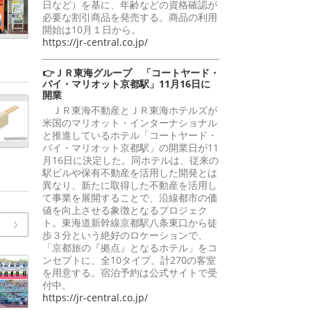
日など）を基に、年齢などの資格確認が
必要な割引商品を発売する。商品の利用
開始は10月１日から。
https://jr-central.co.jp/
👉ＪＲ東海グループ 「コートヤード・
バイ・マリオット京都駅」11月16日に
開業
ＪＲ東海不動産とＪＲ東海ホテルズが
米国のマリオット・インターナショナル
と推進しているホテル「コートヤード・
バイ・マリオット京都駅」の開業日が11
月16日に決定した。同ホテルは、従来の
駅ビルや保有不動産を活用した開発とは
異なり、新たに取得した不動産を活用し
て事業を展開することで、沿線都市の価
値を向上させる象徴となるプロジェク
ト。東海道新幹線京都駅八条東口から徒
歩３分という絶好のロケーションで、
「京都旅の『拠点』となるホテル」をコ
ンセプトに、全10タイプ、計270の客室
を用意する。宿泊予約は公式サイトで受
付中。
https://jr-central.co.jp/