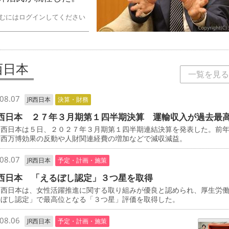
むにはログインしてください
西日本
一覧を見る
08.07
JR西日本
決算・財務
西日本 ２７年３月期第１四半期決算 運輸収入が過去最
西日本は５日、２０２７年３月期第１四半期連結決算を発表した。前
関西万博効果の反動や人財関連経費の増加などで減収減益。
08.07
JR西日本
予定・計画・施策
西日本 「えるぼし認定」３つ星を取得
西日本は、女性活躍推進に関する取り組みが優良と認められ、厚生労
るぼし認定」で最高位となる「３つ星」評価を取得した。
08.06
JR西日本
予定・計画・施策