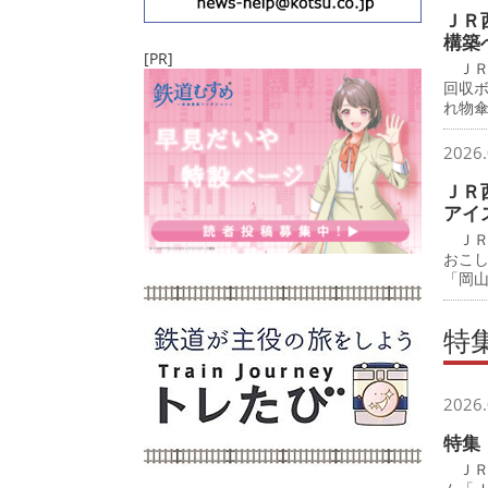
ＪＲ
構築
[PR]
ＪＲ
回収
れ物
2026.
ＪＲ
アイ
ＪＲ
おこ
「岡
特
2026.
特集
ＪＲ