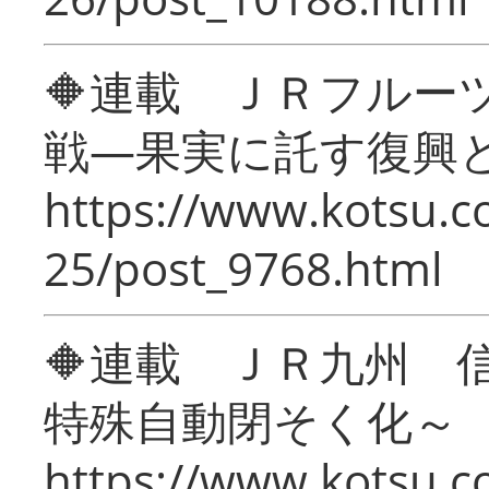
🔶連載 ＪＲフルー
戦―果実に託す復興
https://www.kotsu.c
25/post_9768.html
🔶連載 ＪＲ九州 
特殊自動閉そく化～
https://www.kotsu.c