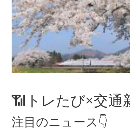
📶トレたび×交通
注目のニュース👇