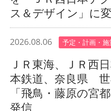
ス＆デザイン」に
2026.08.06
予定・計画・施
ＪＲ東海、ＪＲ西日
本鉄道、奈良県 世
「飛鳥・藤原の宮都
発信