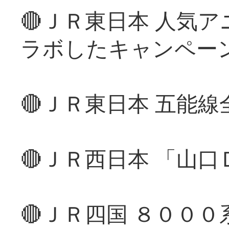
🔴ＪＲ東日本 人気
ラボしたキャンペー
🔴ＪＲ東日本 五能
🔴ＪＲ西日本 「山
🔴ＪＲ四国 ８００