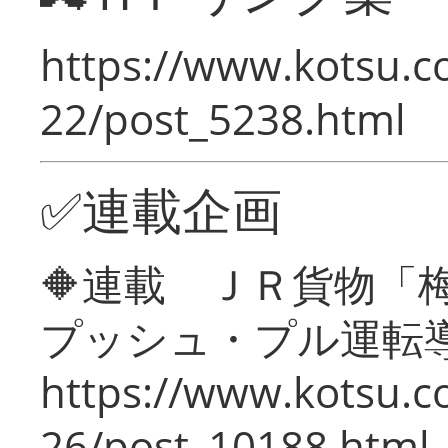
https://www.kotsu.c
22/post_5238.html
✅連載企画
🔶連載 ＪＲ貨物
プッシュ・プル運転
https://www.kotsu.c
26/post_10188.html