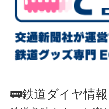
🚃鉄道ダイヤ情