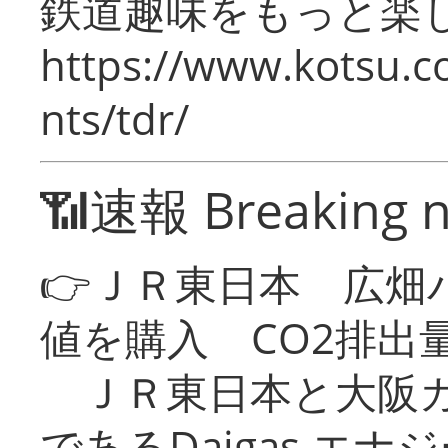
鉄道趣味をもっと楽
https://www.kotsu.co
nts/tdr/
📶速報 Breaking 
👉ＪＲ東日本 広畑
値を購入 CO2排出
ＪＲ東日本と大阪ガ
であるDaigas エ