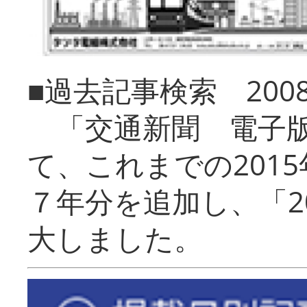
■過去記事検索 20
「交通新聞 電子版
て、これまでの201
７年分を追加し、「2
大しました