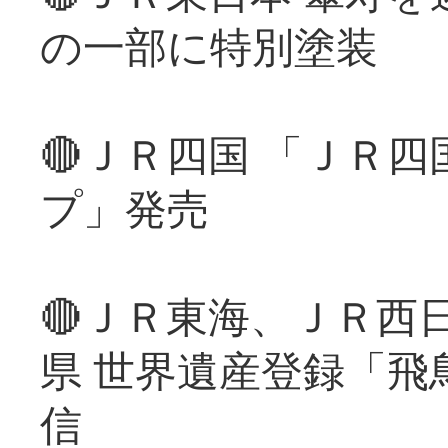
の一部に特別塗装
🔴ＪＲ四国 「ＪＲ
プ」発売
🔴ＪＲ東海、ＪＲ西
県 世界遺産登録「飛
信