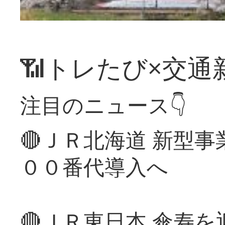
📶トレたび×交通
注目のニュース👇
🔴ＪＲ北海道 新型
００番代導入へ
🔴ＪＲ東日本 傘寿