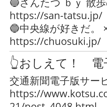
🔵さんたつ ｂｙ 散
https://san-tatsu.jp/
🔵中央線が好きだ。 
https://chuosuki.jp/
👆おしえて！ 電
交通新聞電子版サー
https://www.kotsu.c
21/post_4048.html